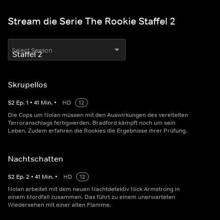
Stream die Serie The Rookie Staffel 2
Select Season
Skrupellos
S
2
Ep.
1
•
41
Min.
•
HD
12
Die Cops um Nolan müssen mit den Auswirkungen des vereitelten
Terroranschlags fertigwerden. Bradford kämpft noch um sein
Leben. Zudem erfahren die Rookies die Ergebnisse ihrer Prüfung.
Nachtschatten
S
2
Ep.
2
•
41
Min.
•
HD
12
Nolan arbeitet mit dem neuen Nachtdetektiv Nick Armstrong in
einem Mordfall zusammen. Das führt zu einem unerwarteten
Wiedersehen mit einer alten Flamme.