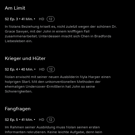
Am Limit
S
2
Ep.
3
•
41
Min.
•
HD
12
In Nolans Beziehung kriselt es, nicht zuletzt wegen der schönen Dr.
Grace Sawyer, mit der John in einem kniffligen Fall
zusammenarbeitet. Unterdessen mischt sich Chen in Bradfords
Liebesleben ein.
Krieger und Hüter
S
2
Ep.
4
•
40
Min.
•
HD
12
Nolan erwischt mit seiner neuen Ausbilderin Nyla Harper einen
holprigen Start. Mit den unkonventionellen Methoden der
ehemaligen Undercover-Ermittlerin hat John so seine
Schwierigkeiten.
Fangfragen
S
2
Ep.
5
•
41
Min.
•
HD
12
Im Rahmen seiner Ausbildung muss Nolan seinen ersten
Informanten rekrutieren. Keine leichte Aufgabe, denn kein