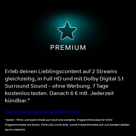
Erleb deinen Lieblingscontent auf 2 Streams
gleichzeitig, in Full HD und mit Dolby Digital 5.1
Surround Sound – ohne Werbung. 7 Tage
kostenlos testen. Danach 6 € mtl. Jederzeit
kündbar.*
Noch mehr Informationen zu WOW Premium
*Serien-, Filme- und Sport-Inhalte auf Abruf sind werbefrei. Programmhinweise für WOW
Programminhalte wie Serien, Filme und Live-Events, sowie Produkthinweise auf Live-Sendern bleiben
davon unberührt.