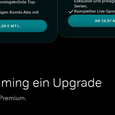
Exklusive und preisg
preisgekrönte Top-
Serien.
Kompletter Live-Spor
igen Kombi-Abo mit
AB 34,97 
,98 € MTL.
aming ein Upgrade
 Premium.