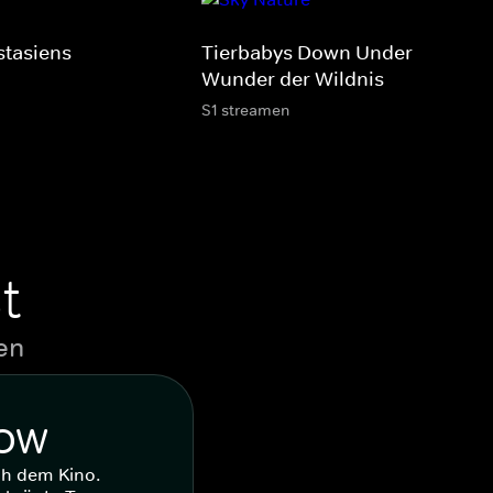
stasiens
Tierbabys Down Under - Kleine
Wunder der Wildnis
S1 streamen
t
en
WOW
ch dem Kino.