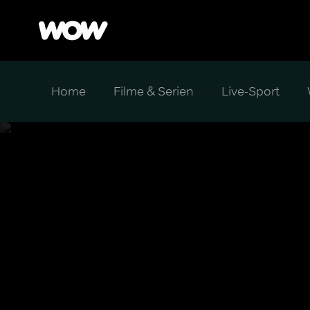
Home
Filme & Serien
Live-Sport