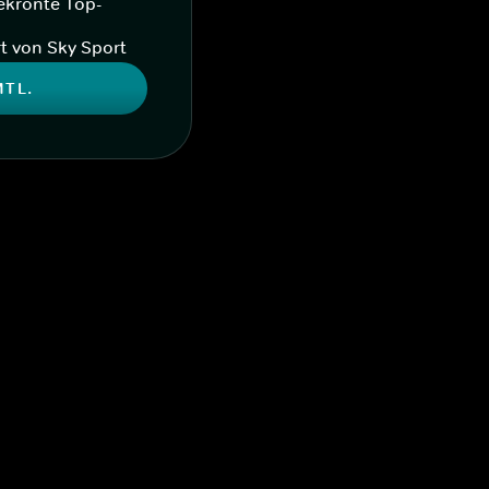
ekrönte Top-
t von Sky Sport
MTL.