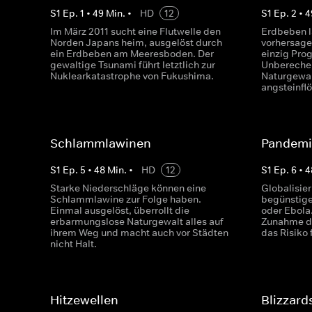
S
1
Ep.
1
•
49
Min.
•
HD
12
S
1
Ep.
2
•
4
Im März 2011 sucht eine Flutwelle den
Erdbeben l
Norden Japans heim, ausgelöst durch
vorhersage
ein Erdbeben am Meeresboden. Der
einzig Pro
gewaltige Tsunami führt letztlich zur
Unberechen
Nuklearkatastrophe von Fukushima.
Naturgewal
angsteinfl
Schlammlawinen
Pandem
S
1
Ep.
5
•
48
Min.
•
HD
12
S
1
Ep.
6
•
4
Starke Niederschläge können eine
Globalisie
Schlammlawine zur Folge haben.
begünstige
Einmal ausgelöst, überrollt die
oder Ebola
erbarmungslose Naturgewalt alles auf
Zunahme d
ihrem Weg und macht auch vor Städten
das Risiko
nicht Halt.
Hitzewellen
Blizzard