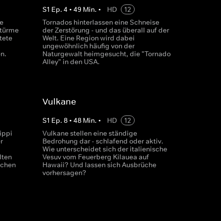
S
1
Ep.
4
•
49
Min.
•
HD
12
e
Tornados hinterlassen eine Schneise
stürme
der Zerstörung - und das überall auf der
tete
Welt. Eine Region wird dabei
ungewöhnlich häufig von der
n.
Naturgewalt heimgesucht, die "Tornado
Alley" in den USA.
Vulkane
S
1
Ep.
8
•
48
Min.
•
HD
12
ippi
Vulkane stellen eine ständige
r
Bedrohung dar - schlafend oder aktiv.
Wie unterscheidet sich der italienische
lten
Vesuv vom Feuerberg Kilauea auf
achen
Hawaii? Und lassen sich Ausbrüche
vorhersagen?