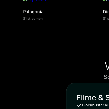
Patagonia
Di
S1 streamen
S1 
S
Filme & 
Blockbuster k