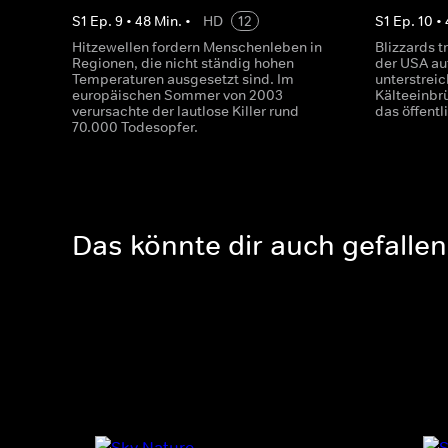
S
1
Ep.
9
•
48
Min.
•
HD
12
S
1
Ep.
10
•
Hitzewellen fordern Menschenleben in
Blizzards 
Regionen, die nicht ständig hohen
der USA au
Temperaturen ausgesetzt sind. Im
unterstrei
europäischen Sommer von 2003
Kälteeinbr
verursachte der lautlose Killer rund
das öffent
70.000 Todesopfer.
Das könnte dir auch gefallen