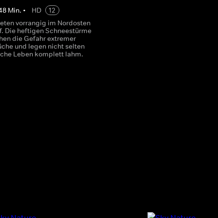
48
Min.
•
HD
12
treten vorrangig im Nordosten
f. Die heftigen Schneestürme
chen die Gefahr extremer
üche und legen nicht selten
liche Leben komplett lahm.