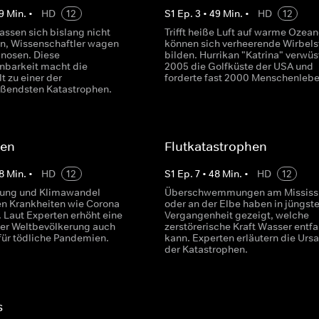
9
Min.
•
HD
12
S
1
Ep.
3
•
49
Min.
•
HD
12
assen sich bislang nicht
Trifft heiße Luft auf warme Ozean
n, Wissenschaftler wagen
können sich verheerende Wirbel
gnosen. Diese
bilden. Hurrikan "Katrina" verwüs
barkeit macht die
2005 die Golfküste der USA und
t zu einer der
forderte fast 2000 Menschenlebe
ößendsten Katastrophen.
ien
Flutkatastrophen
8
Min.
•
HD
12
S
1
Ep.
7
•
48
Min.
•
HD
12
rung und Klimawandel
Überschwemmungen am Mississ
n Krankheiten wie Corona
oder an der Elbe haben in jüngste
. Laut Experten erhöht eine
Vergangenheit gezeigt, welche
er Weltbevölkerung auch
zerstörerische Kraft Wasser entfa
 für tödliche Pandemien.
kann. Experten erläutern die Urs
der Katastrophen.
s