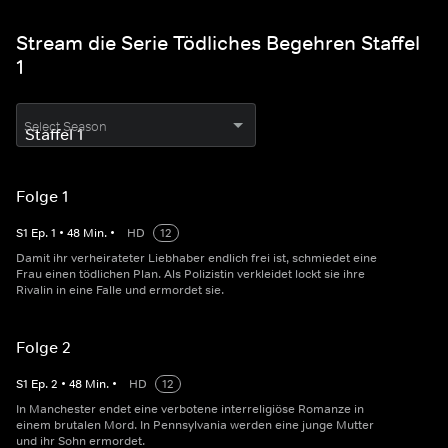
Stream die Serie Tödliches Begehren Staffel
1
Select Season
Folge 1
S
1
Ep.
1
•
48
Min.
•
HD
12
Damit ihr verheirateter Liebhaber endlich frei ist, schmiedet eine
Frau einen tödlichen Plan. Als Polizistin verkleidet lockt sie ihre
Rivalin in eine Falle und ermordet sie.
Folge 2
S
1
Ep.
2
•
48
Min.
•
HD
12
In Manchester endet eine verbotene interreligiöse Romanze in
einem brutalen Mord. In Pennsylvania werden eine junge Mutter
und ihr Sohn ermordet.