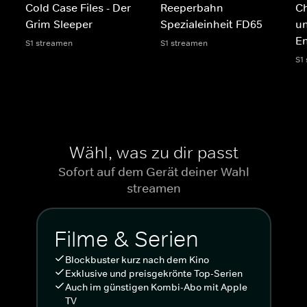
Cold Case Files - Der
Reeperbahn
Ch
Grim Sleeper
Spezialeinheit FD65
un
E
S1 streamen
S1 streamen
S1
Wähl, was zu dir passt
Sofort auf dem Gerät deiner Wahl
streamen
Filme & Serien
Blockbuster kurz nach dem Kino
Exklusive und preisgekrönte Top-Serien
Auch im günstigen Kombi-Abo mit Apple
TV