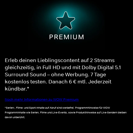
Erleb deinen Lieblingscontent auf 2 Streams
gleichzeitig, in Full HD und mit Dolby Digital 5.1
Surround Sound – ohne Werbung. 7 Tage
kostenlos testen. Danach 6 € mtl. Jederzeit
kündbar.*
Noch mehr Informationen zu WOW Premium
*Serien-, Filme- und Sport-Inhalte auf Abruf sind werbefrei. Programmhinweise für WOW
Programminhalte wie Serien, Filme und Live-Events, sowie Produkthinweise auf Live-Sendern bleiben
davon unberührt.