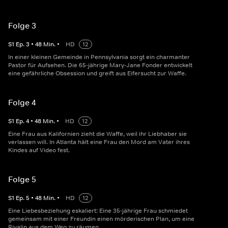
Folge 3
S
1
Ep.
3
•
48
Min.
•
HD
12
In einer kleinen Gemeinde in Pennsylvania sorgt ein charmanter
Pastor für Aufsehen. Die 65-jährige Mary-Jane Fonder entwickelt
eine gefährliche Obsession und greift aus Eifersucht zur Waffe.
Folge 4
S
1
Ep.
4
•
48
Min.
•
HD
12
Eine Frau aus Kalifornien zieht die Waffe, weil ihr Liebhaber sie
verlassen will. In Atlanta hält eine Frau den Mord am Vater ihres
Kindes auf Video fest.
Folge 5
S
1
Ep.
5
•
48
Min.
•
HD
12
Eine Liebesbeziehung eskaliert: Eine 35-jährige Frau schmiedet
gemeinsam mit einer Freundin einen mörderischen Plan, um eine
Rivalin aus dem Weg zu räumen.