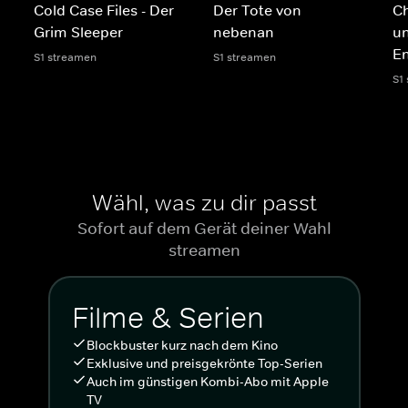
Cold Case Files - Der
Der Tote von
Ch
Grim Sleeper
nebenan
un
E
S1 streamen
S1 streamen
S1
Wähl, was zu dir passt
Sofort auf dem Gerät deiner Wahl
streamen
Filme & Serien
Blockbuster kurz nach dem Kino
Exklusive und preisgekrönte Top-Serien
Auch im günstigen Kombi-Abo mit Apple
TV