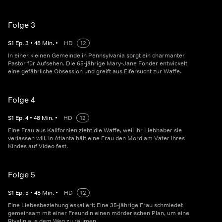
Folge 3
S
1
Ep.
3
•
48
Min.
•
HD
12
In einer kleinen Gemeinde in Pennsylvania sorgt ein charmanter
Pastor für Aufsehen. Die 65-jährige Mary-Jane Fonder entwickelt
eine gefährliche Obsession und greift aus Eifersucht zur Waffe.
Folge 4
S
1
Ep.
4
•
48
Min.
•
HD
12
Eine Frau aus Kalifornien zieht die Waffe, weil ihr Liebhaber sie
verlassen will. In Atlanta hält eine Frau den Mord am Vater ihres
Kindes auf Video fest.
Folge 5
S
1
Ep.
5
•
48
Min.
•
HD
12
Eine Liebesbeziehung eskaliert: Eine 35-jährige Frau schmiedet
gemeinsam mit einer Freundin einen mörderischen Plan, um eine
Rivalin aus dem Weg zu räumen.