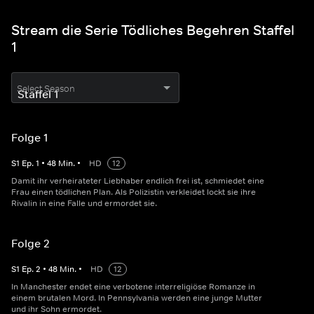
Stream die Serie Tödliches Begehren Staffel
1
Select Season
Folge 1
S
1
Ep.
1
•
48
Min.
•
HD
12
Damit ihr verheirateter Liebhaber endlich frei ist, schmiedet eine
Frau einen tödlichen Plan. Als Polizistin verkleidet lockt sie ihre
Rivalin in eine Falle und ermordet sie.
Folge 2
S
1
Ep.
2
•
48
Min.
•
HD
12
In Manchester endet eine verbotene interreligiöse Romanze in
einem brutalen Mord. In Pennsylvania werden eine junge Mutter
und ihr Sohn ermordet.