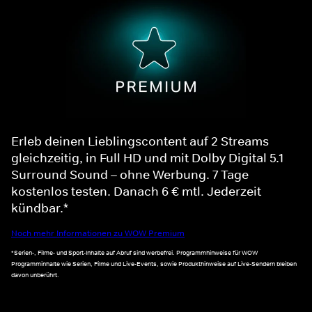
Erleb deinen Lieblingscontent auf 2 Streams
gleichzeitig, in Full HD und mit Dolby Digital 5.1
Surround Sound – ohne Werbung. 7 Tage
kostenlos testen. Danach 6 € mtl. Jederzeit
kündbar.*
Noch mehr Informationen zu WOW Premium
*Serien-, Filme- und Sport-Inhalte auf Abruf sind werbefrei. Programmhinweise für WOW
Programminhalte wie Serien, Filme und Live-Events, sowie Produkthinweise auf Live-Sendern bleiben
davon unberührt.