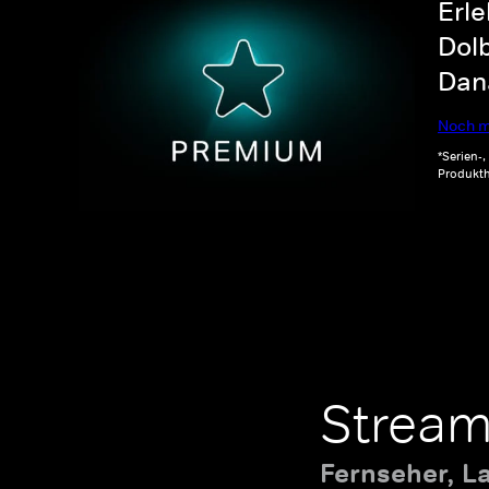
Erle
Dolb
Dana
Noch m
*Serien-
Produkth
Stream
Fernseher, L