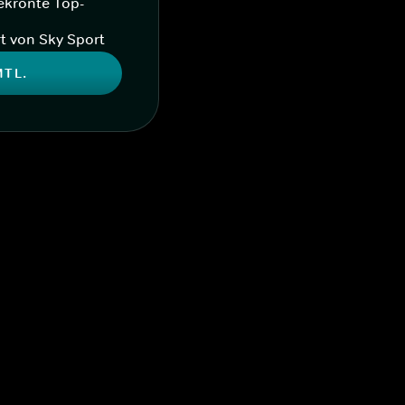
ekrönte Top-
t von Sky Sport
MTL.