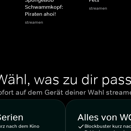
SpongeBob
Pets
Schwammkopf:
streamen
Piraten ahoi!
streamen
Wähl, was zu dir pass
ofort auf dem Gerät deiner Wahl stream
Serien
Alles von 
urz nach dem Kino
Blockbuster kurz na