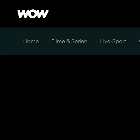
Home
Filme & Serien
Live-Sport