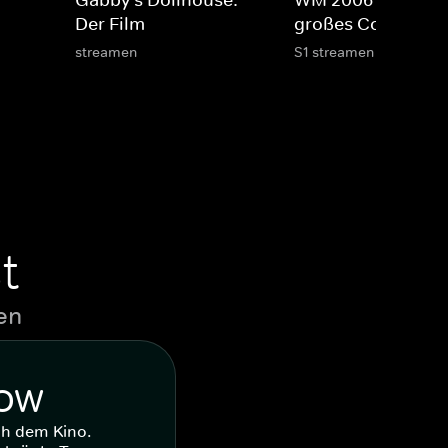
Gabby's Dollhouse:
WM 2006 - Italiens
Der Film
großes Comeback
streamen
S1 streamen
t
en
WOW
ch dem Kino.