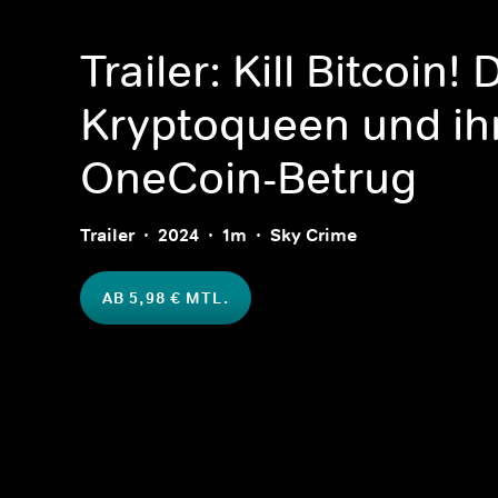
Trailer: Kill Bitcoin! 
Kryptoqueen und ih
OneCoin-Betrug
Trailer
2024
1m
Sky Crime
AB 5,98 € MTL.