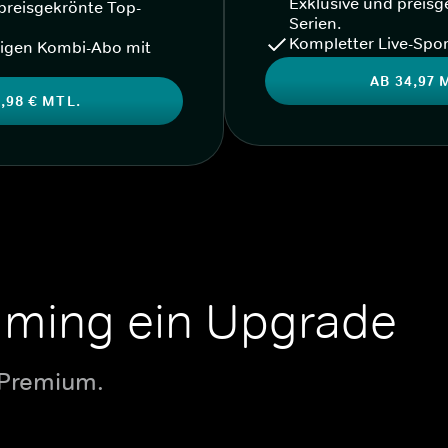
Exklusive und preisg
preisgekrönte Top-
Serien.
Kompletter Live-Spor
igen Kombi-Abo mit
AB 34,97 
,98 € MTL.
aming ein Upgrade
 Premium.