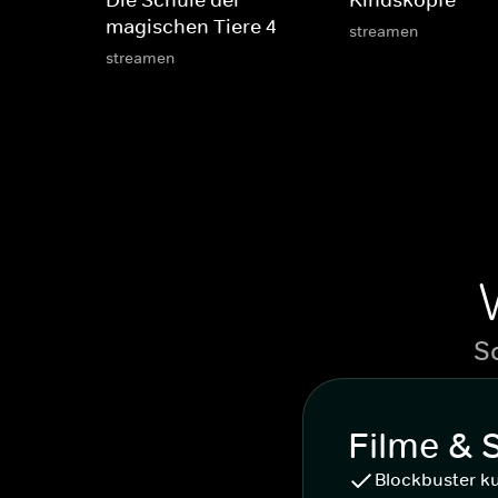
Die Schule der
Kindsköpfe
magischen Tiere 4
streamen
streamen
S
Filme & 
Blockbuster k