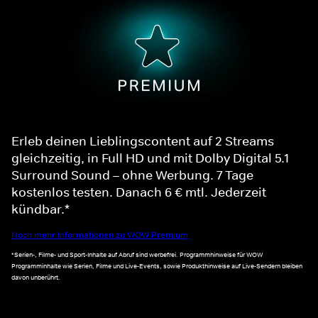
Erleb deinen Lieblingscontent auf 2 Streams
gleichzeitig, in Full HD und mit Dolby Digital 5.1
Surround Sound – ohne Werbung. 7 Tage
kostenlos testen. Danach 6 € mtl. Jederzeit
kündbar.*
Noch mehr Informationen zu WOW Premium
*Serien-, Filme- und Sport-Inhalte auf Abruf sind werbefrei. Programmhinweise für WOW
Programminhalte wie Serien, Filme und Live-Events, sowie Produkthinweise auf Live-Sendern bleiben
davon unberührt.