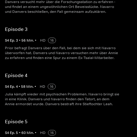
Danvers versucht mehr über die Forschungsstation zu erfahren -
und findet an einem ungewöhnlichen Ort Beweisstücke. Navarro
und Danvers beschließen, den Fall gemeinsam aufzuklären.
Episode 3
S
4
Ep.
3
•
56
Min.
•
HD
16
Prior befragt Danvers über den Fall, bei dem sie sich mit Navarro
überworfen hat. Danvers und Navarro versuchen mehr über Annie
zu erfahren und finden eine Spur zu einem Ex-Tsalal-Mitarbeiter.
Episode 4
S
4
Ep.
4
•
58
Min.
•
HD
16
Julia kämpft wieder mit psychischen Problemen. Navarro bringt sie
in eine Klinik. Danvers und Navarro finden den Tatort, an dem
Annie ermordet wurde. Danvers bestraft ihre Stieftochter Leah.
Episode 5
S
4
Ep.
5
•
60
Min.
•
HD
16