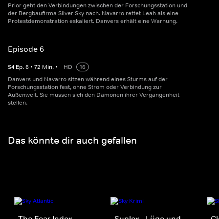
Prior geht den Verbindungen zwischen der Forschungsstation und
der Bergbaufirma Silver Sky nach. Navarro rettet Leah als eine
Protestdemonstration eskaliert. Danvers erhält eine Warnung.
Episode 6
S
4
Ep.
6
•
72
Min.
•
HD
16
Danvers und Navarro sitzen während eines Sturms auf der
Forschungsstation fest, ohne Strom oder Verbindung zur
Außenwelt. Sie müssen sich den Dämonen ihrer Vergangenheit
stellen.
Das könnte dir auch gefallen
The Fear Index
Suplex - Lüge und
Cl