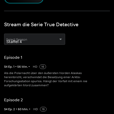
Stream die Serie True Detective
Select Season
Episode 1
S
4
Ep.
1
•
56
Min.
•
HD
16
Als die Polarnacht über den äußersten Norden Alaskas
hereinbricht, verschwindet die Besatzung einer Arktis-
Forschungsstation spurlos. Hängt der Vorfall mit einem nie
aufgeklärten Mord zusammen?
Episode 2
S
4
Ep.
2
•
60
Min.
•
HD
16