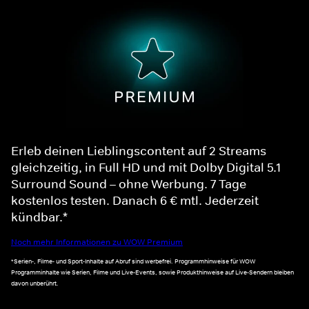
Erleb deinen Lieblingscontent auf 2 Streams
gleichzeitig, in Full HD und mit Dolby Digital 5.1
Surround Sound – ohne Werbung. 7 Tage
kostenlos testen. Danach 6 € mtl. Jederzeit
kündbar.*
Noch mehr Informationen zu WOW Premium
*Serien-, Filme- und Sport-Inhalte auf Abruf sind werbefrei. Programmhinweise für WOW
Programminhalte wie Serien, Filme und Live-Events, sowie Produkthinweise auf Live-Sendern bleiben
davon unberührt.