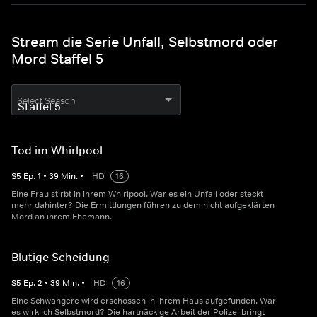
Stream die Serie Unfall, Selbstmord oder
Mord Staffel 5
Select Season
Tod im Whirlpool
S
5
Ep.
1
•
39
Min.
•
HD
16
Eine Frau stirbt in ihrem Whirlpool. War es ein Unfall oder steckt
mehr dahinter? Die Ermittlungen führen zu dem nicht aufgeklärten
Mord an ihrem Ehemann.
Blutige Scheidung
S
5
Ep.
2
•
39
Min.
•
HD
16
Eine Schwangere wird erschossen in ihrem Haus aufgefunden. War
es wirklich Selbstmord? Die hartnäckige Arbeit der Polizei bringt