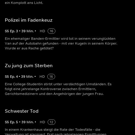
ein Komplott ans Licht.
Polizei im Fadenkeuz
S
5
Ep.
3
•
39
Min.
•
HD
16
Ein ehemaliger Banden-Ermittler wird tot in seinem verunglückten
Van auf der Autobahn gefunden - mit vier Kugeln in seinem Körper.
Wurde er aus Rache getötet?
Zu jung zum Sterben
S
5
Ep.
4
•
39
Min.
•
HD
16
Eine College-Studentin stirbt unter verdächtigen Umständen. Es
folgt eine jahrelange Kontroverse zwischen Ermittlern,
Gerichtsmedizinern und den Angehörigen der jungen Frau.
Schwester Tod
S
5
Ep.
5
•
39
Min.
•
HD
12
In einem Krankenhaus steigt die Rate der Todesfälle - die
Verwaltung ist alarmiert. Erst nach jahrelangen Ermittlungen