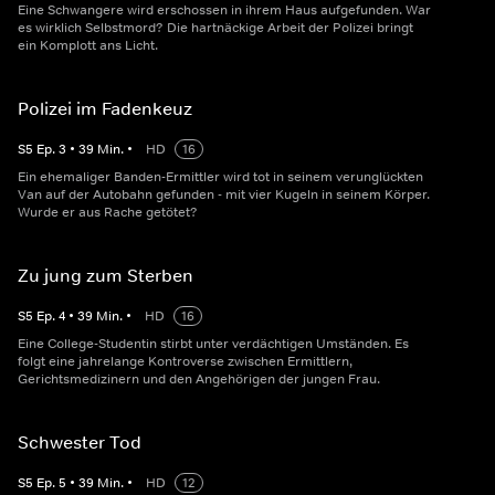
Eine Schwangere wird erschossen in ihrem Haus aufgefunden. War
es wirklich Selbstmord? Die hartnäckige Arbeit der Polizei bringt
ein Komplott ans Licht.
Polizei im Fadenkeuz
S
5
Ep.
3
•
39
Min.
•
HD
16
Ein ehemaliger Banden-Ermittler wird tot in seinem verunglückten
Van auf der Autobahn gefunden - mit vier Kugeln in seinem Körper.
Wurde er aus Rache getötet?
Zu jung zum Sterben
S
5
Ep.
4
•
39
Min.
•
HD
16
Eine College-Studentin stirbt unter verdächtigen Umständen. Es
folgt eine jahrelange Kontroverse zwischen Ermittlern,
Gerichtsmedizinern und den Angehörigen der jungen Frau.
Schwester Tod
S
5
Ep.
5
•
39
Min.
•
HD
12