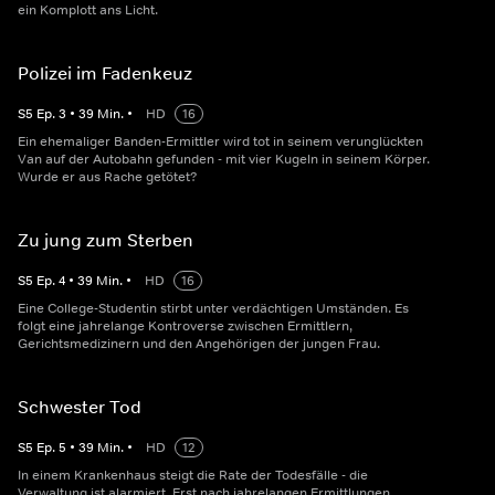
ein Komplott ans Licht.
Polizei im Fadenkeuz
S
5
Ep.
3
•
39
Min.
•
HD
16
Ein ehemaliger Banden-Ermittler wird tot in seinem verunglückten
Van auf der Autobahn gefunden - mit vier Kugeln in seinem Körper.
Wurde er aus Rache getötet?
Zu jung zum Sterben
S
5
Ep.
4
•
39
Min.
•
HD
16
Eine College-Studentin stirbt unter verdächtigen Umständen. Es
folgt eine jahrelange Kontroverse zwischen Ermittlern,
Gerichtsmedizinern und den Angehörigen der jungen Frau.
Schwester Tod
S
5
Ep.
5
•
39
Min.
•
HD
12
In einem Krankenhaus steigt die Rate der Todesfälle - die
Verwaltung ist alarmiert. Erst nach jahrelangen Ermittlungen