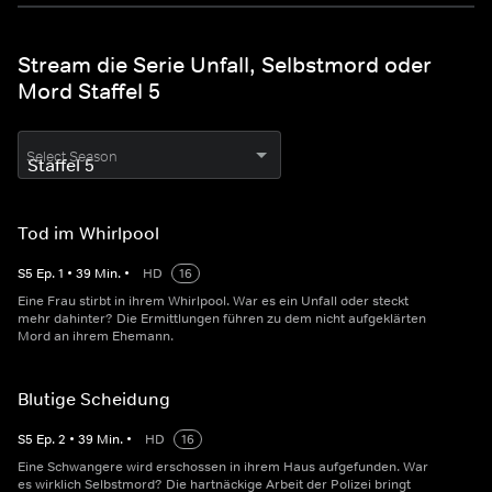
Stream die Serie Unfall, Selbstmord oder
Mord Staffel 5
Select Season
Tod im Whirlpool
S
5
Ep.
1
•
39
Min.
•
HD
16
Eine Frau stirbt in ihrem Whirlpool. War es ein Unfall oder steckt
mehr dahinter? Die Ermittlungen führen zu dem nicht aufgeklärten
Mord an ihrem Ehemann.
Blutige Scheidung
S
5
Ep.
2
•
39
Min.
•
HD
16
Eine Schwangere wird erschossen in ihrem Haus aufgefunden. War
es wirklich Selbstmord? Die hartnäckige Arbeit der Polizei bringt