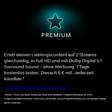
Erleb deinen Lieblingscontent auf 2 Streams
gleichzeitig, in Full HD und mit Dolby Digital 5.1
Surround Sound – ohne Werbung. 7 Tage
kostenlos testen. Danach 6 € mtl. Jederzeit
kündbar.*
Noch mehr Informationen zu WOW Premium
*Serien-, Filme- und Sport-Inhalte auf Abruf sind werbefrei. Programmhinweise für WOW
Programminhalte wie Serien, Filme und Live-Events, sowie Produkthinweise auf Live-Sendern bleiben
davon unberührt.