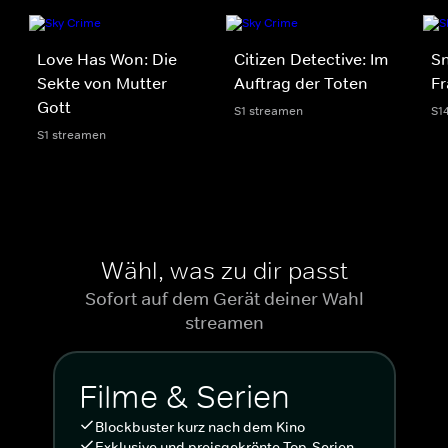
Love Has Won: Die
Citizen Detective: Im
S
Sekte von Mutter
Auftrag der Toten
Fr
Gott
S1 streamen
S1
S1 streamen
Wähl, was zu dir passt
Sofort auf dem Gerät deiner Wahl
streamen
Filme & Serien
Blockbuster kurz nach dem Kino
Exklusive und preisgekrönte Top-Serien