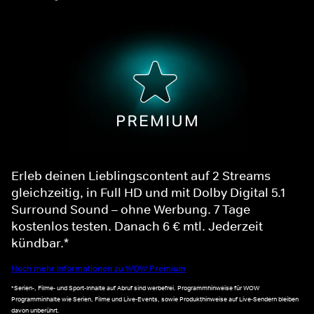
Erleb deinen Lieblingscontent auf 2 Streams
gleichzeitig, in Full HD und mit Dolby Digital 5.1
Surround Sound – ohne Werbung. 7 Tage
kostenlos testen. Danach 6 € mtl. Jederzeit
kündbar.*
Noch mehr Informationen zu WOW Premium
*Serien-, Filme- und Sport-Inhalte auf Abruf sind werbefrei. Programmhinweise für WOW
Programminhalte wie Serien, Filme und Live-Events, sowie Produkthinweise auf Live-Sendern bleiben
davon unberührt.