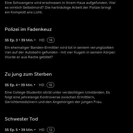
Eine Schwangere wird erschossen in ihrem Haus aufgefunden. War
es wirklich Selbstmord? Die hartnäckige Arbeit der Polizei bringt
ein Komplott ans Licht.
Polizei im Fadenkeuz
S
5
Ep.
3
•
39
Min.
•
HD
16
Ein ehemaliger Banden-Ermittler wird tot in seinem verunglückten
Van auf der Autobahn gefunden - mit vier Kugeln in seinem Körper.
Wurde er aus Rache getötet?
Zu jung zum Sterben
S
5
Ep.
4
•
39
Min.
•
HD
16
Eine College-Studentin stirbt unter verdächtigen Umständen. Es
folgt eine jahrelange Kontroverse zwischen Ermittlern,
Gerichtsmedizinern und den Angehörigen der jungen Frau.
Schwester Tod
S
5
Ep.
5
•
39
Min.
•
HD
12