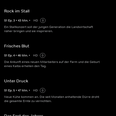
Rock im Stall
S
1
Ep.
3
•
43
Min.
•
HD
0
Ein Stallkonzert soll der jungen Generation die Landwirtschaft
näher bringen und sie inspirieren.
Frisches Blut
S
1
Ep.
4
•
46
Min.
•
HD
0
Die Ankunft eines neuen Mitarbeiters auf der Farm und die Geburt
eines Kalbs erhellen den Tag.
Unter Druck
S
1
Ep.
5
•
47
Min.
•
HD
0
Neue Kühe kommen an. Die seit Monaten anhaltende Dürre droht
die gesamte Ernte zu vernichten.
Das Fest des Jahres