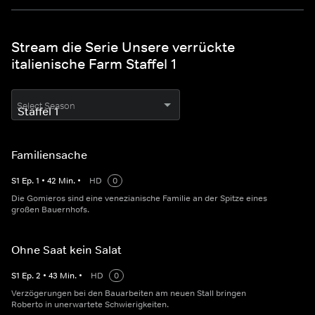
Stream die Serie Unsere verrückte
italienische Farm Staffel 1
Select Season
Familiensache
S
1
Ep.
1
•
42
Min.
•
HD
0
Die Gomieros sind eine venezianische Familie an der Spitze eines
großen Bauernhofs.
Ohne Saat kein Salat
S
1
Ep.
2
•
43
Min.
•
HD
0
Verzögerungen bei den Bauarbeiten am neuen Stall bringen
Roberto in unerwartete Schwierigkeiten.