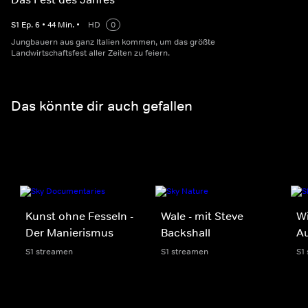
S
1
Ep.
6
•
44
Min.
•
HD
0
Jungbauern aus ganz Italien kommen, um das größte
Landwirtschaftsfest aller Zeiten zu feiern.
Das könnte dir auch gefallen
Kunst ohne Fesseln -
Wale - mit Steve
Wi
Der Manierismus
Backshall
Au
S1 streamen
S1 streamen
S1