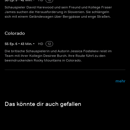
S
5
Ep.
5
•
42
Min.
•
HD
12
Schauspieler David Harewood und sein Freund und Kollege Fraser
James suchen die Herausforderung in Slowenien. Sie schlängeln
sich mit einem Geländewagen über Bergpässe und enge Straßen.
Colorado
S
5
Ep.
6
•
43
Min.
•
HD
12
Die britische Schauspielerin und Autorin Jessica Fostekew reist im
Team mit ihrer Kollegin Desiree Burch. Ihre Route führt zu den
beeindruckenden Rocky Mountains in Colorado.
mehr
Das könnte dir auch gefallen