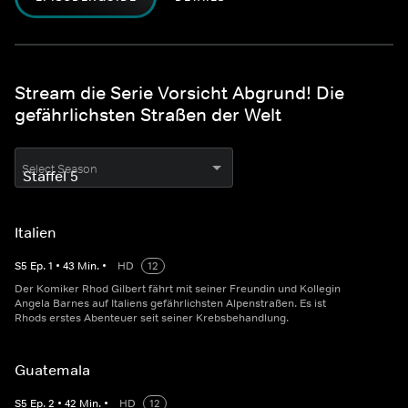
Stream die Serie Vorsicht Abgrund! Die
gefährlichsten Straßen der Welt
Select Season
Italien
S
5
Ep.
1
•
43
Min.
•
HD
12
Der Komiker Rhod Gilbert fährt mit seiner Freundin und Kollegin
Angela Barnes auf Italiens gefährlichsten Alpenstraßen. Es ist
Rhods erstes Abenteuer seit seiner Krebsbehandlung.
Guatemala
S
5
Ep.
2
•
42
Min.
•
HD
12