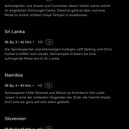
Schauspieler Joe Swash und Comedian Seann Walsh waren schon
im englischen Dschungel-Camp. Diesmal geht es aber auf eine
Reise zu einem antiken Maya-Tempel in Guatemala.
Sri Lanka
S
5
Ep.
3
•
42
Min.
•
HD
12
Die Sportexperten und ehemaligen Kollegen Jeff Stelling und Chris
Kamara treffen sich wieder. Gemeinsam erleben sie eine
aufregende Reise durch Sri Lanka.
Namibia
S
5
Ep.
4
•
43
Min.
•
HD
12
Schauspieler Mike Wozniak und Stand-Up-Komikerin Ola Labib
reisen in eine der wildesten Gegenden der Erde: die Namib-Wüste.
Dort sind sie ganz auf sich allein gestellt.
Slovenien