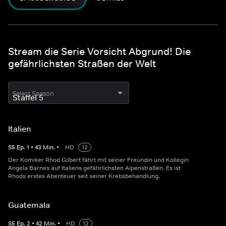
Stream die Serie Vorsicht Abgrund! Die
gefährlichsten Straßen der Welt
Select Season
Italien
S
5
Ep.
1
•
43
Min.
•
HD
12
Der Komiker Rhod Gilbert fährt mit seiner Freundin und Kollegin
Angela Barnes auf Italiens gefährlichsten Alpenstraßen. Es ist
Rhods erstes Abenteuer seit seiner Krebsbehandlung.
Guatemala
S
5
Ep.
2
•
42
Min.
•
HD
12