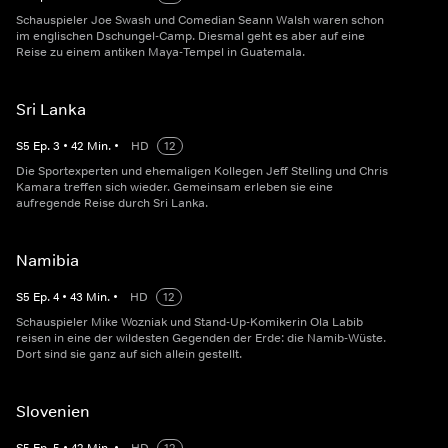
Schauspieler Joe Swash und Comedian Seann Walsh waren schon
im englischen Dschungel-Camp. Diesmal geht es aber auf eine
Reise zu einem antiken Maya-Tempel in Guatemala.
Sri Lanka
S
5
Ep.
3
•
42
Min.
•
HD
12
Die Sportexperten und ehemaligen Kollegen Jeff Stelling und Chris
Kamara treffen sich wieder. Gemeinsam erleben sie eine
aufregende Reise durch Sri Lanka.
Namibia
S
5
Ep.
4
•
43
Min.
•
HD
12
Schauspieler Mike Wozniak und Stand-Up-Komikerin Ola Labib
reisen in eine der wildesten Gegenden der Erde: die Namib-Wüste.
Dort sind sie ganz auf sich allein gestellt.
Slovenien