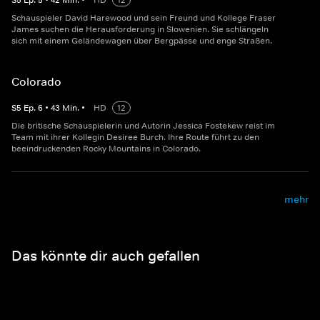
S
5
Ep.
5
•
42
Min.
•
HD
12
Schauspieler David Harewood und sein Freund und Kollege Fraser
James suchen die Herausforderung in Slowenien. Sie schlängeln
sich mit einem Geländewagen über Bergpässe und enge Straßen.
Colorado
S
5
Ep.
6
•
43
Min.
•
HD
12
Die britische Schauspielerin und Autorin Jessica Fostekew reist im
Team mit ihrer Kollegin Desiree Burch. Ihre Route führt zu den
beeindruckenden Rocky Mountains in Colorado.
mehr
Das könnte dir auch gefallen