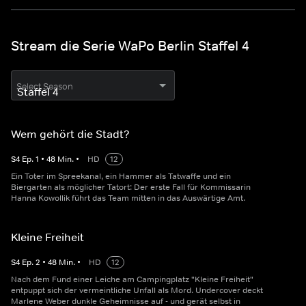
Stream die Serie WaPo Berlin Staffel 4
Select Season
Wem gehört die Stadt?
S
4
Ep.
1
•
48
Min.
•
HD
12
Ein Toter im Spreekanal, ein Hammer als Tatwaffe und ein
Biergarten als möglicher Tatort: Der erste Fall für Kommissarin
Hanna Kowollik führt das Team mitten in das Auswärtige Amt.
Kleine Freiheit
S
4
Ep.
2
•
48
Min.
•
HD
12
Nach dem Fund einer Leiche am Campingplatz "Kleine Freiheit"
entpuppt sich der vermeintliche Unfall als Mord. Undercover deckt
Marlene Weber dunkle Geheimnisse auf - und gerät selbst in