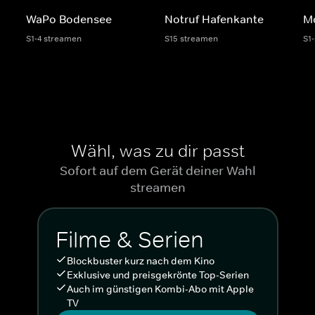
WaPo Bodensee
Notruf Hafenkante
Mo
S1-4 streamen
S15 streamen
S1
Wähl, was zu dir passt
Sofort auf dem Gerät deiner Wahl
streamen
Filme & Serien
Blockbuster kurz nach dem Kino
Exklusive und preisgekrönte Top-Serien
Auch im günstigen Kombi-Abo mit Apple
TV