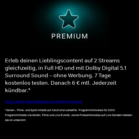
Erleb deinen Lieblingscontent auf 2 Streams
gleichzeitig, in Full HD und mit Dolby Digital 5.1
Surround Sound – ohne Werbung. 7 Tage
kostenlos testen. Danach 6 € mtl. Jederzeit
kündbar.*
Noch mehr Informationen zu WOW Premium
*Serien-, Filme- und Sport-Inhalte auf Abruf sind werbefrei. Programmhinweise für WOW
Programminhalte wie Serien, Filme und Live-Events, sowie Produkthinweise auf Live-Sendern bleiben
davon unberührt.