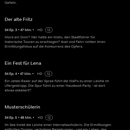
Gefahr.
Der alte Fritz
S
4
Ep.
3
•
47
Min.
•
HD
12
Mord am Dom? Wer hatte ein Motiv, den Stadtführer für
historische Touren zu erschlagen? Axel und Fahri richten ihren
Ermittlungsfokus auf die Konkurrenz des Opfers.
Ein Fest für Lena
S
4
Ep.
4
•
47
Min.
•
HD
12
Ein Jetski-Raser auf der Spree führt die WaPo zu einer Leiche im
Ufergestrüpp. Die Spur führt zu einer Hausboot-Party - ist dort
etwas eskaliert?
Musterschülerin
S
4
Ep.
5
•
48
Min.
•
HD
12
Im See treibt die Leiche einer Internatsschülerin. Die Ermittlungen
enthüllen Drogen, verbotene Beziehungen - und ein Leben, das