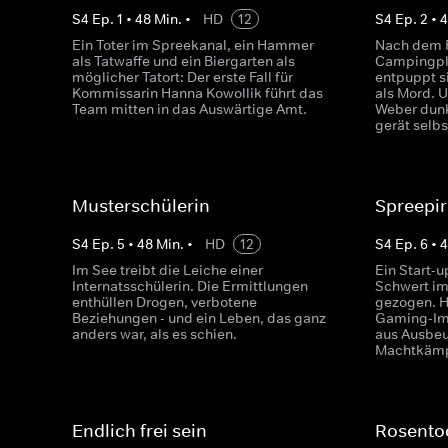
S
4
Ep.
1
•
48
Min.
•
HD
12
S
4
Ep.
2
•
Ein Toter im Spreekanal, ein Hammer
Nach dem F
als Tatwaffe und ein Biergarten als
Campingpla
möglicher Tatort: Der erste Fall für
entpuppt si
Kommissarin Hanna Kowollik führt das
als Mord. 
Team mitten in das Auswärtige Amt.
Weber dunk
gerät selbs
Musterschülerin
Spreepir
S
4
Ep.
5
•
48
Min.
•
HD
12
S
4
Ep.
6
•
4
Im See treibt die Leiche einer
Ein Start-
Internatsschülerin. Die Ermittlungen
Schwert im
enthüllen Drogen, verbotene
gezogen. H
Beziehungen - und ein Leben, das ganz
Gaming-Imp
anders war, als es schien.
aus Ausbeu
Machtkämp
Endlich frei sein
Rosento