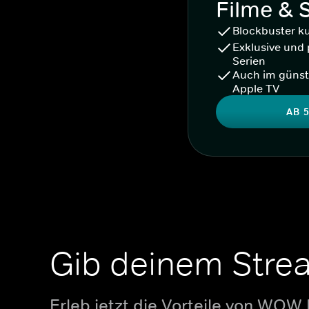
Filme & 
Blockbuster k
Exklusive und 
Serien
Auch im günst
Apple TV
AB 5
Gib deinem Stre
Erleb jetzt die Vorteile von WOW