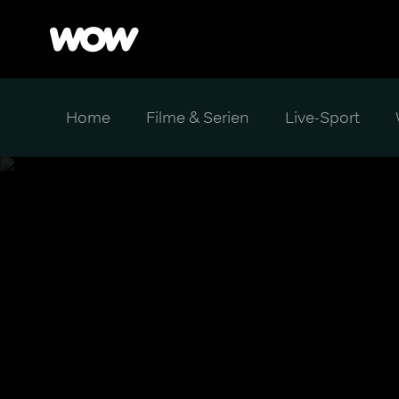
Home
Filme & Serien
Live-Sport