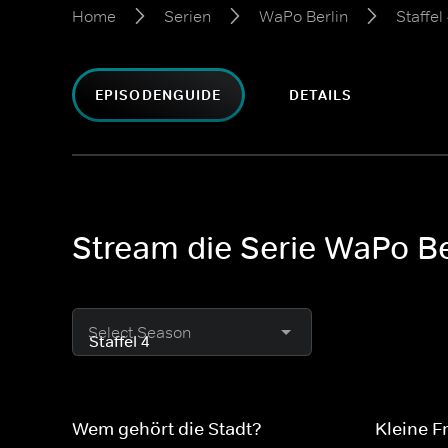
Home
Serien
WaPo Berlin
Staffel
EPISODENGUIDE
DETAILS
Stream die Serie WaPo Ber
Select Season
Wem gehört die Stadt?
Kleine Fr