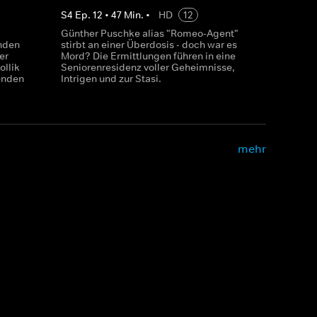
S
4
Ep.
12
•
47
Min.
•
HD
12
Günther Puschke alias "Romeo-Agent"
nden
stirbt an einer Überdosis - doch war es
er
Mord? Die Ermittlungen führen in eine
llik
Seniorenresidenz voller Geheimnisse,
denden
Intrigen und zur Stasi.
mehr