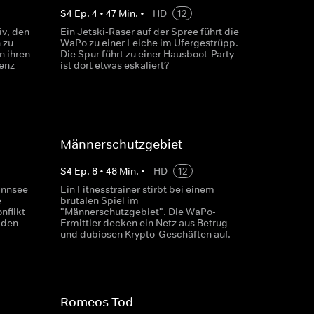
S
4
Ep.
4
•
47
Min.
•
HD
12
v, den
Ein Jetski-Raser auf der Spree führt die
 zu
WaPo zu einer Leiche im Ufergestrüpp.
n ihren
Die Spur führt zu einer Hausboot-Party -
renz
ist dort etwas eskaliert?
Männerschutzgebiet
S
4
Ep.
8
•
48
Min.
•
HD
12
annsee
Ein Fitnesstrainer stirbt bei einem
e
brutalen Spiel im
nflikt
"Männerschutzgebiet". Die WaPo-
 den
Ermittler decken ein Netz aus Betrug
und dubiosen Krypto-Geschäften auf.
Romeos Tod