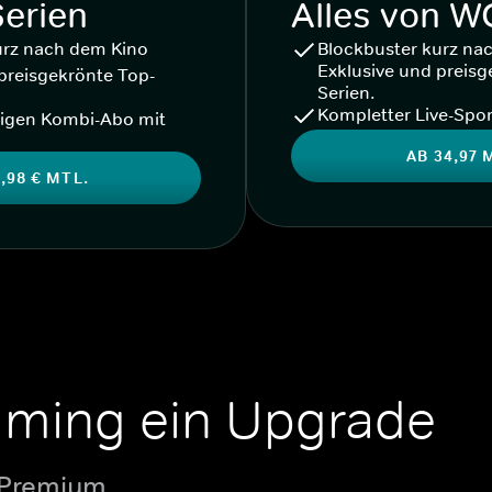
Serien
Alles von 
urz nach dem Kino
Blockbuster kurz na
Exklusive und preisg
preisgekrönte Top-
Serien.
Kompletter Live-Spor
igen Kombi-Abo mit
AB 34,97 
,98 € MTL.
aming ein Upgrade
 Premium.