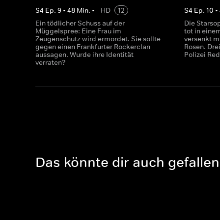
S
4
Ep.
9
•
48
Min.
•
HD
12
S
4
Ep.
10
•
Ein tödlicher Schuss auf der
Die Starsop
Müggelspree: Eine Frau im
tot in eine
Zeugenschutz wird ermordet. Sie sollte
versenkt m
gegen einen Frankfurter Rockerclan
Rosen. Dre
aussagen. Wurde ihre Identität
Polizei Re
verraten?
Das könnte dir auch gefallen