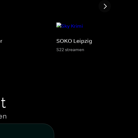
r
SOKO Leipzig
S22 streamen
t
en