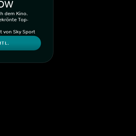
WOW
ch dem Kino.
ekrönte Top-
t von Sky Sport
MTL.