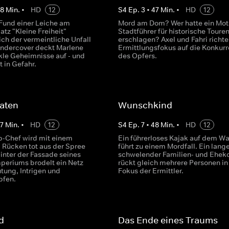
48
Min.
•
HD
12
S
4
Ep.
3
•
47
Min.
•
HD
12
und einer Leiche am
Mord am Dom? Wer hatte ein Moti
tz "Kleine Freiheit"
Stadtführer für historische Touren
ch der vermeintliche Unfall
erschlagen? Axel und Fahri richte
Undercover deckt Marlene
Ermittlungsfokus auf die Konkur
le Geheimnisse auf - und
des Opfers.
t in Gefahr.
aten
Wunschkind
7
Min.
•
HD
12
S
4
Ep.
7
•
48
Min.
•
HD
12
up-Chef wird mit einem
Ein führerloses Kajak auf dem W
 Rücken tot aus der Spree
führt zu einem Mordfall. Ein lang
inter der Fassade seines
schwelender Familien- und Eheko
eriums brodelt ein Netz
rückt gleich mehrere Personen in
tung, Intrigen und
Fokus der Ermittler.
fen.
d
Das Ende eines Traums