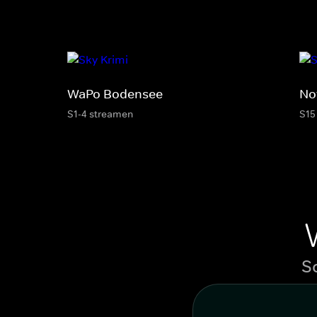
WaPo Bodensee
No
S1-4 streamen
S15
S