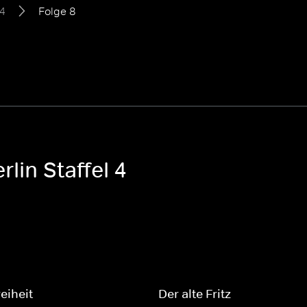
 4
Folge 8
lin Staffel 4
eiheit
Der alte Fritz