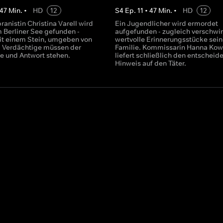
47
Min.
•
HD
12
S
4
Ep.
11
•
47
Min.
•
HD
12
ranistin Christina Varell wird
Ein Jugendlicher wird ermordet
m Berliner See gefunden -
aufgefunden - zugleich verschwi
it einem Stein, umgeben von
wertvolle Erinnerungsstücke sein
i Verdächtige müssen der
Familie. Kommissarin Hanna Kowo
de und Antwort stehen.
liefert schließlich den entschei
Hinweis auf den Täter.