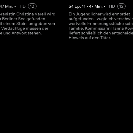
47
Min.
•
HD
12
S
4
Ep.
11
•
47
Min.
•
HD
12
ranistin Christina Varell wird
Ein Jugendlicher wird ermordet
m Berliner See gefunden -
aufgefunden - zugleich verschwi
it einem Stein, umgeben von
wertvolle Erinnerungsstücke sein
i Verdächtige müssen der
Familie. Kommissarin Hanna Kowo
de und Antwort stehen.
liefert schließlich den entschei
Hinweis auf den Täter.