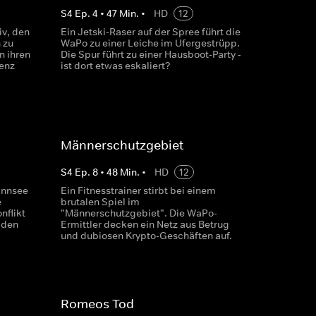
S
4
Ep.
4
•
47
Min.
•
HD
12
v, den
Ein Jetski-Raser auf der Spree führt die
 zu
WaPo zu einer Leiche im Ufergestrüpp.
n ihren
Die Spur führt zu einer Hausboot-Party -
renz
ist dort etwas eskaliert?
Männerschutzgebiet
S
4
Ep.
8
•
48
Min.
•
HD
12
annsee
Ein Fitnesstrainer stirbt bei einem
e
brutalen Spiel im
nflikt
"Männerschutzgebiet". Die WaPo-
 den
Ermittler decken ein Netz aus Betrug
und dubiosen Krypto-Geschäften auf.
Romeos Tod