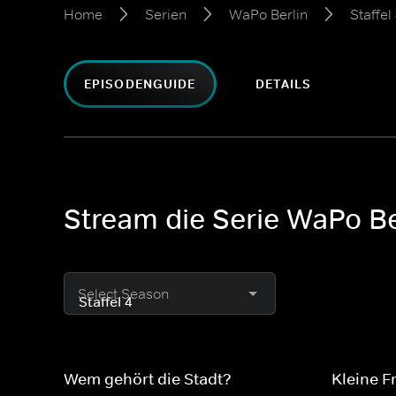
Home
Serien
WaPo Berlin
Staffel
EPISODENGUIDE
DETAILS
Stream die Serie WaPo Ber
Select Season
Wem gehört die Stadt?
Kleine Fr