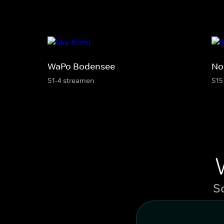
WaPo Bodensee
No
S1-4 streamen
S15
S