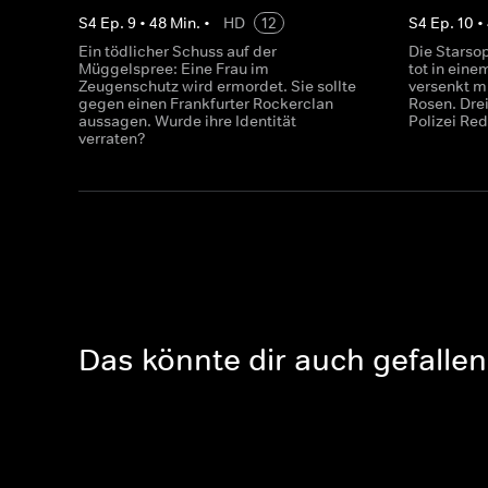
S
4
Ep.
9
•
48
Min.
•
HD
12
S
4
Ep.
10
•
Ein tödlicher Schuss auf der
Die Starsop
Müggelspree: Eine Frau im
tot in eine
Zeugenschutz wird ermordet. Sie sollte
versenkt m
gegen einen Frankfurter Rockerclan
Rosen. Dre
aussagen. Wurde ihre Identität
Polizei Re
verraten?
Das könnte dir auch gefallen