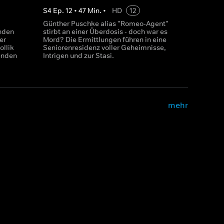
S
4
Ep.
12
•
47
Min.
•
HD
12
Günther Puschke alias "Romeo-Agent"
nden
stirbt an einer Überdosis - doch war es
er
Mord? Die Ermittlungen führen in eine
llik
Seniorenresidenz voller Geheimnisse,
denden
Intrigen und zur Stasi.
mehr