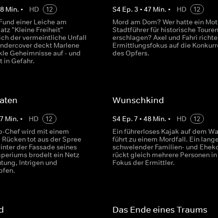
48
Min.
•
HD
12
S
4
Ep.
3
•
47
Min.
•
HD
12
und einer Leiche am
Mord am Dom? Wer hatte ein Moti
tz "Kleine Freiheit"
Stadtführer für historische Touren
ch der vermeintliche Unfall
erschlagen? Axel und Fahri richte
Undercover deckt Marlene
Ermittlungsfokus auf die Konkur
le Geheimnisse auf - und
des Opfers.
t in Gefahr.
aten
Wunschkind
7
Min.
•
HD
12
S
4
Ep.
7
•
48
Min.
•
HD
12
up-Chef wird mit einem
Ein führerloses Kajak auf dem W
 Rücken tot aus der Spree
führt zu einem Mordfall. Ein lang
inter der Fassade seines
schwelender Familien- und Eheko
eriums brodelt ein Netz
rückt gleich mehrere Personen in
tung, Intrigen und
Fokus der Ermittler.
fen.
d
Das Ende eines Traums