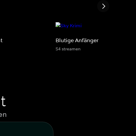
t
Blutige Anfänger
S4 streamen
t
en