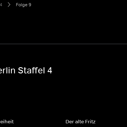
 4
Folge 9
lin Staffel 4
eiheit
Der alte Fritz