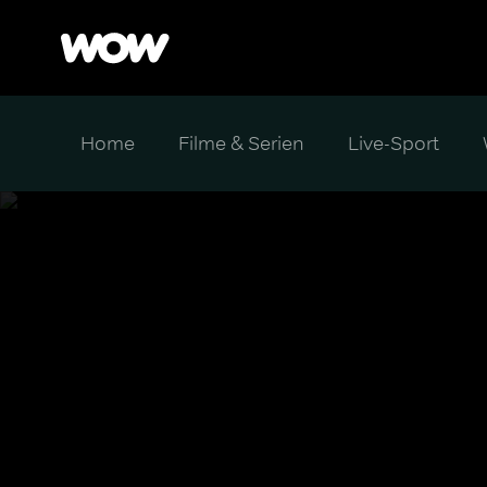
Home
Filme & Serien
Live-Sport