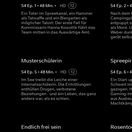
S
4
Ep.
1
•
48
Min.
•
HD
12
S
4
Ep.
2
•
Ein Toter im Spreekanal, ein Hammer
Nach dem F
als Tatwaffe und ein Biergarten als
Campingpla
möglicher Tatort: Der erste Fall für
entpuppt si
Kommissarin Hanna Kowollik führt das
als Mord. 
Team mitten in das Auswärtige Amt.
Weber dunk
gerät selbs
Musterschülerin
Spreepir
S
4
Ep.
5
•
48
Min.
•
HD
12
S
4
Ep.
6
•
4
Im See treibt die Leiche einer
Ein Start-
Internatsschülerin. Die Ermittlungen
Schwert im
enthüllen Drogen, verbotene
gezogen. H
Beziehungen - und ein Leben, das ganz
Gaming-Imp
anders war, als es schien.
aus Ausbeu
Machtkämp
Endlich frei sein
Rosento