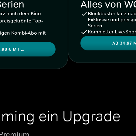
Serien
Alles von 
urz nach dem Kino
Blockbuster kurz na
Exklusive und preisg
preisgekrönte Top-
Serien.
Kompletter Live-Spor
igen Kombi-Abo mit
AB 34,97 
,98 € MTL.
aming ein Upgrade
 Premium.