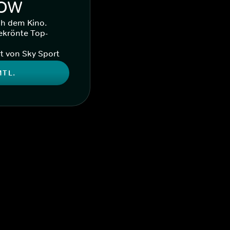
WOW
ch dem Kino.
ekrönte Top-
t von Sky Sport
MTL.