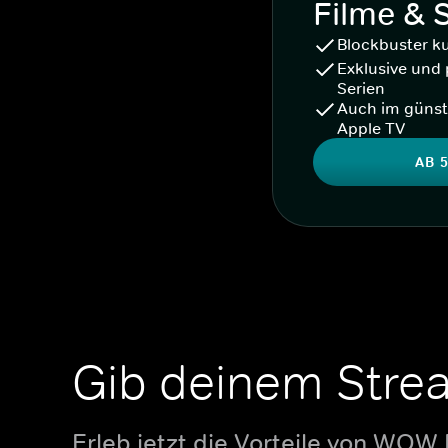
Filme & 
Blockbuster k
Exklusive und 
Serien
Auch im günst
Apple TV
AB 5
Gib deinem Stre
Erleb jetzt die Vorteile von WOW