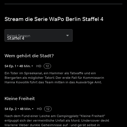
Stream die Serie WaPo Berlin Staffel 4
Select Season
Wem gehört die Stadt?
S
4
Ep.
1
•
48
Min.
•
HD
12
Ein Toter im Spreekanal, ein Hammer als Tatwaffe und ein
Biergarten als möglicher Tatort: Der erste Fall für Kommissarin
Hanna Kowollik führt das Team mitten in das Auswärtige Amt.
Kleine Freiheit
S
4
Ep.
2
•
48
Min.
•
HD
12
Nach dem Fund einer Leiche am Campingplatz "Kleine Freiheit"
entpuppt sich der vermeintliche Unfall als Mord. Undercover deckt
Marlene Weber dunkle Geheimnisse auf - und gerät selbst in