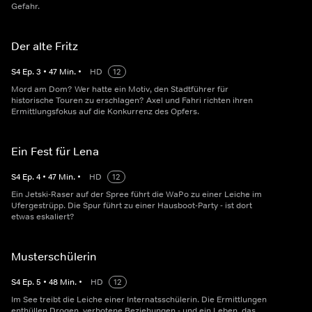
Gefahr.
Der alte Fritz
S
4
Ep.
3
•
47
Min.
•
HD
12
Mord am Dom? Wer hatte ein Motiv, den Stadtführer für
historische Touren zu erschlagen? Axel und Fahri richten ihren
Ermittlungsfokus auf die Konkurrenz des Opfers.
Ein Fest für Lena
S
4
Ep.
4
•
47
Min.
•
HD
12
Ein Jetski-Raser auf der Spree führt die WaPo zu einer Leiche im
Ufergestrüpp. Die Spur führt zu einer Hausboot-Party - ist dort
etwas eskaliert?
Musterschülerin
S
4
Ep.
5
•
48
Min.
•
HD
12
Im See treibt die Leiche einer Internatsschülerin. Die Ermittlungen
enthüllen Drogen, verbotene Beziehungen - und ein Leben, das