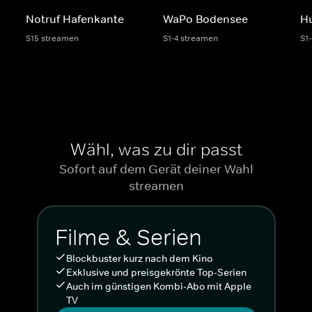
Notruf Hafenkante
WaPo Bodensee
H
S15 streamen
S1-4 streamen
S1
Wähl, was zu dir passt
Sofort auf dem Gerät deiner Wahl
streamen
Filme & Serien
Blockbuster kurz nach dem Kino
Exklusive und preisgekrönte Top-Serien
Auch im günstigen Kombi-Abo mit Apple
TV