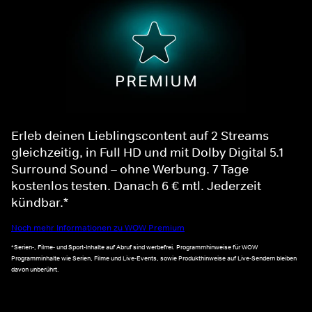
Erleb deinen Lieblingscontent auf 2 Streams
gleichzeitig, in Full HD und mit Dolby Digital 5.1
Surround Sound – ohne Werbung. 7 Tage
kostenlos testen. Danach 6 € mtl. Jederzeit
kündbar.*
Noch mehr Informationen zu WOW Premium
*Serien-, Filme- und Sport-Inhalte auf Abruf sind werbefrei. Programmhinweise für WOW
Programminhalte wie Serien, Filme und Live-Events, sowie Produkthinweise auf Live-Sendern bleiben
davon unberührt.