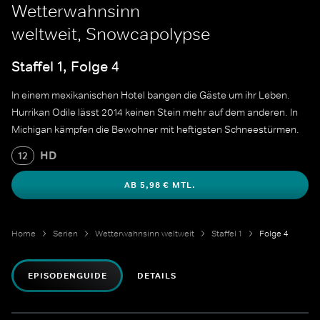
Wetterwahnsinn
weltweit, Snowcapolypse
Staffel 1, Folge 4
In einem mexikanischen Hotel bangen die Gäste um ihr Leben.
Hurrikan Odile lässt 2014 keinen Stein mehr auf dem anderen. In
Michigan kämpfen die Bewohner mit heftigsten Schneestürmen.
HD
12
AB 5,98 € MTL.
Home
Serien
Wetterwahnsinn weltweit
Staffel 1
Folge 4
EPISODENGUIDE
DETAILS