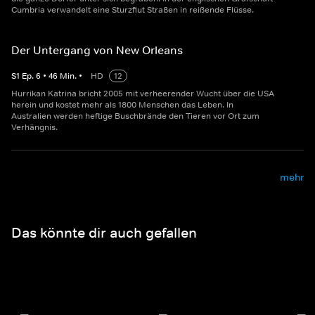
Cumbria verwandelt eine Sturzflut Straßen in reißende Flüsse.
Der Untergang von New Orleans
S
1
Ep.
6
•
46
Min.
•
HD
12
Hurrikan Katrina bricht 2005 mit verheerender Wucht über die USA
herein und kostet mehr als 1800 Menschen das Leben. In
Australien werden heftige Buschbrände den Tieren vor Ort zum
Verhängnis.
mehr
Das könnte dir auch gefallen