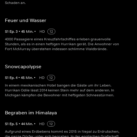
Schaden an.
Feuer und Wasser
S
1
Ep.
3
•
45
Min.
•
HD
12
4000 Passagiere eines Kreuzfahrtschiffes erleben grauenvolle
Stunden, als es in einen heftigen Hurrikan gerät. Die Anwohner von
Fort McMurray überstehen indessen schlimme Waldbrände.
Snowcapolypse
S
1
Ep.
4
•
45
Min.
•
HD
12
In einem mexikanischen Hotel bangen die Gäste um ihr Leben.
Hurrikan Odile lässt 2014 keinen Stein mehr auf dem anderen. In
Michigan kämpfen die Bewohner mit heftigsten Schneestürmen.
Begraben im Himalaya
S
1
Ep.
5
•
44
Min.
•
HD
12
Aufgrund eines Erdbebens kommt es 2015 in Nepal zu Erdrutschen,
die ganze Dörfer unter sich begraben. In der englischen Grafschaft