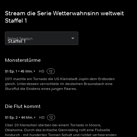
Stream die Serie Wetterwahnsinn weltweit
Staffel 1
Select Season
Monsterstürme
S
1
Ep.
1
•
45
Min.
•
HD
12
2011 machte ein Tornado die US-Kleinstadt Joplin dem Erdboden
gleich. Unterdessen vernichtete im deutschen Braunsbach eine
Sturzflut die Existenz eines jungen Paares.
Die Flut kommt
S
1
Ep.
2
•
44
Min.
•
HD
12
Über 20 Menschen sterben bei einem Tornado in Moore,
Oklahoma. Durch das britische Glenridding rollt eine Flutwelle
hindurch - mit hunderten Tonnen Schutt und richtet verheerenden