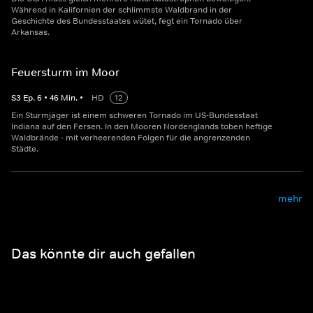
Während in Kalifornien der schlimmste Waldbrand in der
Geschichte des Bundesstaates wütet, fegt ein Tornado über
Arkansas.
Feuersturm im Moor
S
3
Ep.
6
•
46
Min.
•
HD
12
Ein Sturmjäger ist einem schweren Tornado im US-Bundesstaat
Indiana auf den Fersen. In den Mooren Nordenglands toben heftige
Waldbrände - mit verheerenden Folgen für die angrenzenden
Städte.
mehr
Das könnte dir auch gefallen