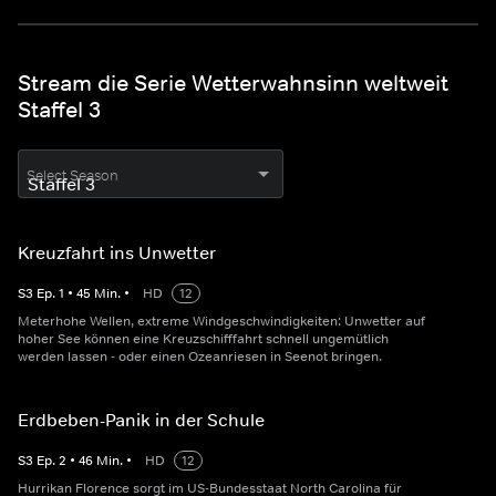
Stream die Serie Wetterwahnsinn weltweit
Staffel 3
Select Season
Kreuzfahrt ins Unwetter
S
3
Ep.
1
•
45
Min.
•
HD
12
Meterhohe Wellen, extreme Windgeschwindigkeiten: Unwetter auf
hoher See können eine Kreuzschifffahrt schnell ungemütlich
werden lassen - oder einen Ozeanriesen in Seenot bringen.
Erdbeben-Panik in der Schule
S
3
Ep.
2
•
46
Min.
•
HD
12
Hurrikan Florence sorgt im US-Bundesstaat North Carolina für