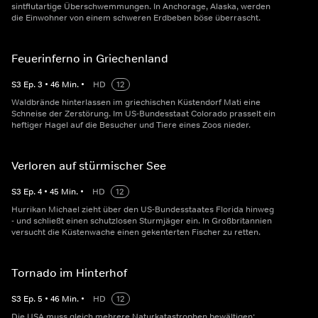
sintflutartige Überschwemmungen. In Anchorage, Alaska, werden
die Einwohner von einem schweren Erdbeben böse überrascht.
Feuerinferno in Griechenland
S
3
Ep.
3
•
46
Min.
•
HD
12
Waldbrände hinterlassen im griechischen Küstendorf Mati eine
Schneise der Zerstörung. Im US-Bundesstaat Colorado prasselt ein
heftiger Hagel auf die Besucher und Tiere eines Zoos nieder.
Verloren auf stürmischer See
S
3
Ep.
4
•
45
Min.
•
HD
12
Hurrikan Michael zieht über den US-Bundesstaates Florida hinweg
- und schließt einen schutzlosen Sturmjäger ein. In Großbritannien
versucht die Küstenwache einen gekenterten Fischer zu retten.
Tornado im Hinterhof
S
3
Ep.
5
•
46
Min.
•
HD
12
Die USA muss gleich mehrere Naturkatastrophen bewältigen: