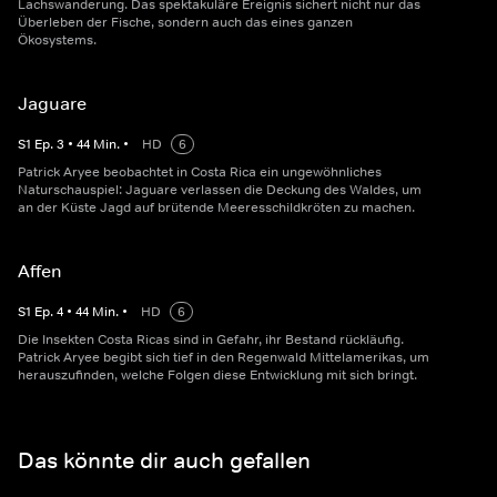
Lachswanderung. Das spektakuläre Ereignis sichert nicht nur das
Überleben der Fische, sondern auch das eines ganzen
Ökosystems.
Jaguare
S
1
Ep.
3
•
44
Min.
•
HD
6
Patrick Aryee beobachtet in Costa Rica ein ungewöhnliches
Naturschauspiel: Jaguare verlassen die Deckung des Waldes, um
an der Küste Jagd auf brütende Meeresschildkröten zu machen.
Affen
S
1
Ep.
4
•
44
Min.
•
HD
6
Die Insekten Costa Ricas sind in Gefahr, ihr Bestand rückläufig.
Patrick Aryee begibt sich tief in den Regenwald Mittelamerikas, um
herauszufinden, welche Folgen diese Entwicklung mit sich bringt.
Das könnte dir auch gefallen