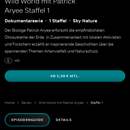
Wild World mit Patrick
Aryee
Staffel 1
Dokumentarserie
1 Staffel
Sky Nature
Der Biologe Patrick Aryee erforscht die empfindlichsten
Ökosysteme der Erde. In Zusammenarbeit mit lokalen Aktivisten
und Forschern erzählt er inspirierende Geschichten über die
spannenden Themen Artenvielfalt und Naturschutz.
6
HD
AB 5,98 € MTL.
Home
Serien
Wild World mit Patrick Aryee
Staffel 1
EPISODENGUIDE
DETAILS