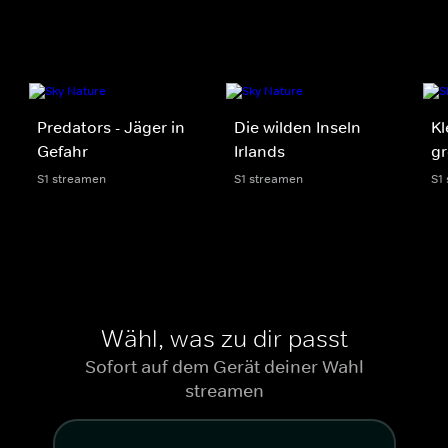
Predators - Jäger in
Die wilden Inseln
Kl
Gefahr
Irlands
gr
S1 streamen
S1 streamen
S1
Wähl, was zu dir passt
Sofort auf dem Gerät deiner Wahl
streamen