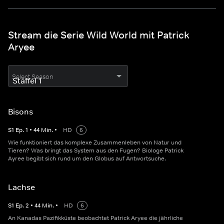
Stream die Serie Wild World mit Patrick
Aryee
Select Season
Bisons
S
1
Ep.
1
•
44
Min.
•
HD
6
Wie funktioniert das komplexe Zusammenleben von Natur und
Tieren? Was bringt das System aus den Fugen? Biologe Patrick
Ayree begibt sich rund um den Globus auf Antwortsuche.
Lachse
S
1
Ep.
2
•
44
Min.
•
HD
6
An Kanadas Pazifikküste beobachtet Patrick Aryee die jährliche