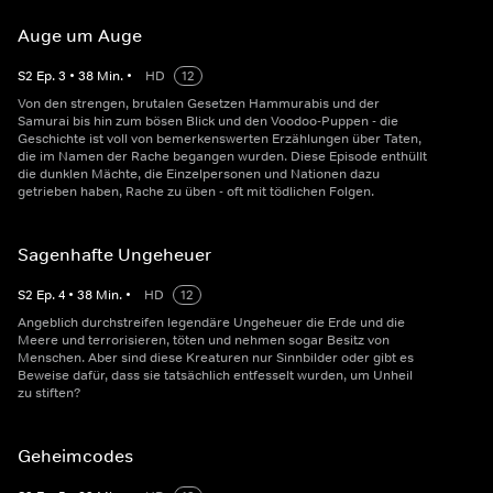
Auge um Auge
S
2
Ep.
3
•
38
Min.
•
HD
12
Von den strengen, brutalen Gesetzen Hammurabis und der
Samurai bis hin zum bösen Blick und den Voodoo-Puppen - die
Geschichte ist voll von bemerkenswerten Erzählungen über Taten,
die im Namen der Rache begangen wurden. Diese Episode enthüllt
die dunklen Mächte, die Einzelpersonen und Nationen dazu
getrieben haben, Rache zu üben - oft mit tödlichen Folgen.
Sagenhafte Ungeheuer
S
2
Ep.
4
•
38
Min.
•
HD
12
Angeblich durchstreifen legendäre Ungeheuer die Erde und die
Meere und terrorisieren, töten und nehmen sogar Besitz von
Menschen. Aber sind diese Kreaturen nur Sinnbilder oder gibt es
Beweise dafür, dass sie tatsächlich entfesselt wurden, um Unheil
zu stiften?
Geheimcodes