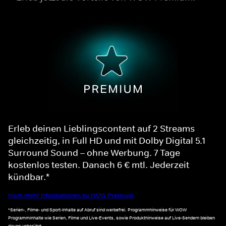
Erleb deinen Lieblingscontent auf 2 Streams
gleichzeitig, in Full HD und mit Dolby Digital 5.1
Surround Sound – ohne Werbung. 7 Tage
kostenlos testen. Danach 6 € mtl. Jederzeit
kündbar.*
Noch mehr Informationen zu WOW Premium
*Serien-, Filme- und Sport-Inhalte auf Abruf sind werbefrei. Programmhinweise für WOW
Programminhalte wie Serien, Filme und Live-Events, sowie Produkthinweise auf Live-Sendern bleiben
davon unberührt.