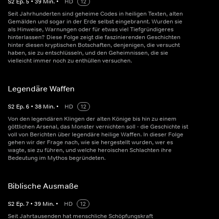
S
2
Ep.
5
•
39
Min.
•
HD
12
Seit Jahrhunderten sind geheime Codes in heiligen Texten, alten
Gemälden und sogar in der Erde selbst eingebrannt. Wurden sie
als Hinweise, Warnungen oder für etwas viel Tiefgründigeres
hinterlassen? Diese Folge zeigt die faszinierenden Geschichten
hinter diesen kryptischen Botschaften, denjenigen, die versucht
haben, sie zu entschlüsseln, und den Geheimnissen, die sie
vielleicht immer noch zu enthüllen versuchen.
Legendäre Waffen
S
2
Ep.
6
•
38
Min.
•
HD
12
Von den legendären Klingen der alten Könige bis hin zu einem
göttlichen Arsenal, das Monster vernichten soll - die Geschichte ist
voll von Berichten über legendäre heilige Waffen. In dieser Folge
gehen wir der Frage nach, wie sie hergestellt wurden, wer es
wagte, sie zu führen, und welche heroischen Schlachten ihre
Bedeutung im Mythos begründeten.
Biblische Ausmaße
S
2
Ep.
7
•
39
Min.
•
HD
12
Seit Jahrtausenden hat menschliche Schöpfungskraft