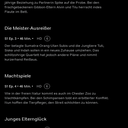
jährige Beziehung zu Partnerin Spike auf die Probe. Bei den
frischgebackenen Gibbon-Eltern Alvin und Tilu herrscht indes
Flaute im Bett.
Die Meister-Ausreißer
S
1
Ep.
3
•
46
Min.
•
HD
6
Der betagte Sumatra-Orang-Utan Subis und die Jungtiere Tuti,
Siska und Indah sollen in ein neues Zuhause umziehen. Das
schlitzohrige Quartett hat jedoch andere Pläne und nimmt
kurzerhand Reißaus.
Machtspiele
S
1
Ep.
4
•
46
Min.
•
HD
6
Wie in der freien Natur kommt es auch im Chester Zoo zu
Machtkämpfen. Bei den Schimpansen tobt ein erbitterter Konflikt.
Nun hoffen die Tierpfleger, den Streit schlichten zu können.
Junges Elternglück