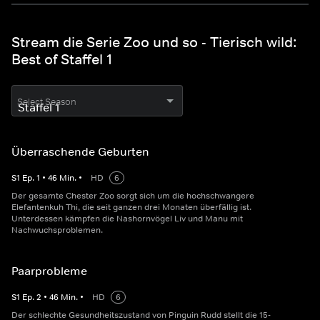
Stream die Serie Zoo und so - Tierisch wild:
Best of Staffel 1
Select Season
Überraschende Geburten
S
1
Ep.
1
•
46
Min.
•
HD
6
Der gesamte Chester Zoo sorgt sich um die hochschwangere
Elefantenkuh Thi, die seit ganzen drei Monaten überfällig ist.
Unterdessen kämpfen die Nashornvögel Liv und Manu mit
Nachwuchsproblemen.
Paarprobleme
S
1
Ep.
2
•
46
Min.
•
HD
6
Der schlechte Gesundheitszustand von Pinguin Rudd stellt die 15-