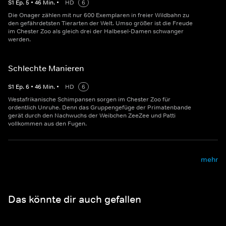
S
1
Ep.
5
•
46
Min.
•
HD
6
Die Onager zählen mit nur 600 Exemplaren in freier Wildbahn zu
den gefährdetsten Tierarten der Welt. Umso größer ist die Freude
im Chester Zoo als gleich drei der Halbesel-Damen schwanger
werden.
Schlechte Manieren
S
1
Ep.
6
•
46
Min.
•
HD
6
Westafrikanische Schimpansen sorgen im Chester Zoo für
ordentlich Unruhe. Denn das Gruppengefüge der Primatenbande
gerät durch den Nachwuchs der Weibchen ZeeZee und Patti
vollkommen aus den Fugen.
mehr
Das könnte dir auch gefallen