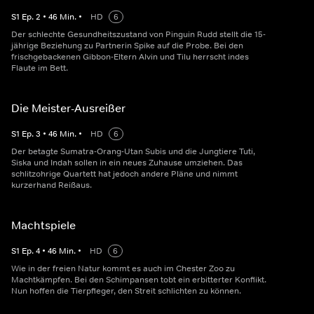
S
1
Ep.
2
•
46
Min.
•
HD
6
Der schlechte Gesundheitszustand von Pinguin Rudd stellt die 15-
jährige Beziehung zu Partnerin Spike auf die Probe. Bei den
frischgebackenen Gibbon-Eltern Alvin und Tilu herrscht indes
Flaute im Bett.
Die Meister-Ausreißer
S
1
Ep.
3
•
46
Min.
•
HD
6
Der betagte Sumatra-Orang-Utan Subis und die Jungtiere Tuti,
Siska und Indah sollen in ein neues Zuhause umziehen. Das
schlitzohrige Quartett hat jedoch andere Pläne und nimmt
kurzerhand Reißaus.
Machtspiele
S
1
Ep.
4
•
46
Min.
•
HD
6
Wie in der freien Natur kommt es auch im Chester Zoo zu
Machtkämpfen. Bei den Schimpansen tobt ein erbitterter Konflikt.
Nun hoffen die Tierpfleger, den Streit schlichten zu können.