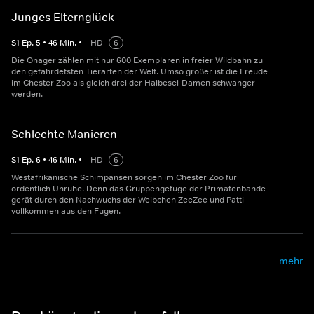
Junges Elternglück
S
1
Ep.
5
•
46
Min.
•
HD
6
Die Onager zählen mit nur 600 Exemplaren in freier Wildbahn zu
den gefährdetsten Tierarten der Welt. Umso größer ist die Freude
im Chester Zoo als gleich drei der Halbesel-Damen schwanger
werden.
Schlechte Manieren
S
1
Ep.
6
•
46
Min.
•
HD
6
Westafrikanische Schimpansen sorgen im Chester Zoo für
ordentlich Unruhe. Denn das Gruppengefüge der Primatenbande
gerät durch den Nachwuchs der Weibchen ZeeZee und Patti
vollkommen aus den Fugen.
mehr