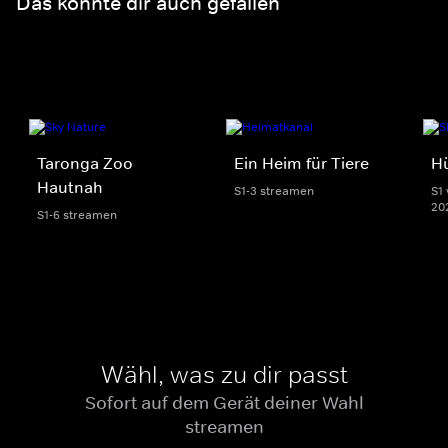
Das könnte dir auch gefallen
Taronga Zoo
Ein Heim für Tiere
Hü
Hautnah
S1-3 streamen
S1 
20
S1-6 streamen
Wähl, was zu dir passt
Sofort auf dem Gerät deiner Wahl
streamen