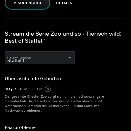
EPISODENGUIDE
DETAILS
Stream die Serie Zoo und so - Tierisch wild:
Best of Staffel 1
Select Season
Überraschende Geburten
S
1
Ep.
1
•
46
Min.
•
HD
6
Der gesamte Chester Zoo sorgt sich um die hochschwangere
Elefantenkuh Thi, die seit ganzen drei Monaten überfällig ist.
Unterdessen kämpfen die Nashornvögel Liv und Manu mit
Nachwuchsproblemen.
Paarprobleme