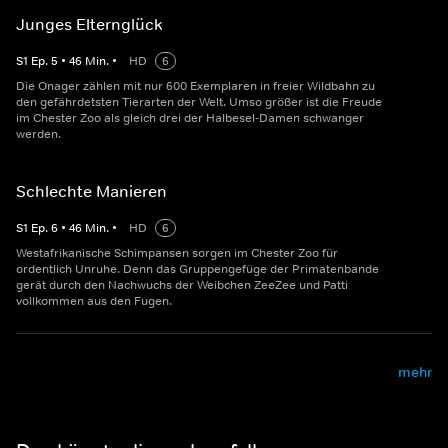
Junges Elternglück
S
1
Ep.
5
•
46
Min.
•
HD
6
Die Onager zählen mit nur 600 Exemplaren in freier Wildbahn zu
den gefährdetsten Tierarten der Welt. Umso größer ist die Freude
im Chester Zoo als gleich drei der Halbesel-Damen schwanger
werden.
Schlechte Manieren
S
1
Ep.
6
•
46
Min.
•
HD
6
Westafrikanische Schimpansen sorgen im Chester Zoo für
ordentlich Unruhe. Denn das Gruppengefüge der Primatenbande
gerät durch den Nachwuchs der Weibchen ZeeZee und Patti
vollkommen aus den Fugen.
mehr