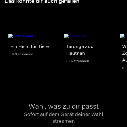
Das könnte dir auch gefallen
Ein Heim für Tiere
Taronga Zoo
Wi
Hautnah
Z
S1-3 streamen
A
S1-6 streamen
S1
Wähl, was zu dir passt
Sofort auf dem Gerät deiner Wahl
streamen