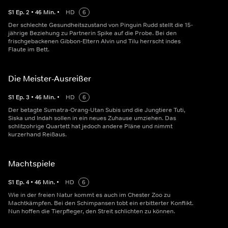
S
1
Ep.
2
•
46
Min.
•
HD
6
Der schlechte Gesundheitszustand von Pinguin Rudd stellt die 15-
jährige Beziehung zu Partnerin Spike auf die Probe. Bei den
frischgebackenen Gibbon-Eltern Alvin und Tilu herrscht indes
Flaute im Bett.
Die Meister-Ausreißer
S
1
Ep.
3
•
46
Min.
•
HD
6
Der betagte Sumatra-Orang-Utan Subis und die Jungtiere Tuti,
Siska und Indah sollen in ein neues Zuhause umziehen. Das
schlitzohrige Quartett hat jedoch andere Pläne und nimmt
kurzerhand Reißaus.
Machtspiele
S
1
Ep.
4
•
46
Min.
•
HD
6
Wie in der freien Natur kommt es auch im Chester Zoo zu
Machtkämpfen. Bei den Schimpansen tobt ein erbitterter Konflikt.
Nun hoffen die Tierpfleger, den Streit schlichten zu können.