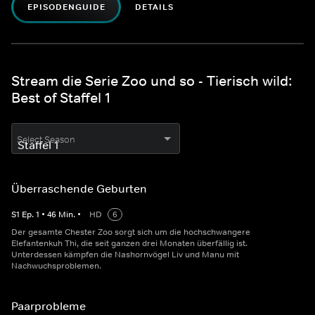
EPISODENGUIDE
DETAILS
Stream die Serie Zoo und so - Tierisch wild:
Best of Staffel 1
Select Season
Überraschende Geburten
S
1
Ep.
1
•
46
Min.
•
HD
6
Der gesamte Chester Zoo sorgt sich um die hochschwangere
Elefantenkuh Thi, die seit ganzen drei Monaten überfällig ist.
Unterdessen kämpfen die Nashornvögel Liv und Manu mit
Nachwuchsproblemen.
Paarprobleme