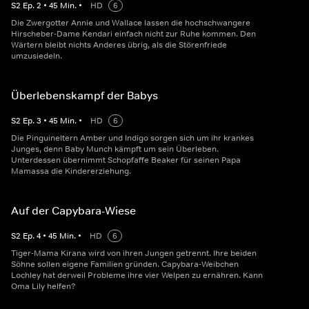
S
2
Ep.
2
•
45
Min.
•
HD
6
Die Zwergotter Annie und Wallace lassen die hochschwangere
Hirscheber-Dame Kendari einfach nicht zur Ruhe kommen. Den
Wärtern bleibt nichts Anderes übrig, als die Störenfriede
umzusiedeln.
Überlebenskampf der Babys
S
2
Ep.
3
•
45
Min.
•
HD
6
Die Pinguineltern Amber und Indigo sorgen sich um ihr krankes
Junges, denn Baby Munch kämpft um sein Überleben.
Unterdessen übernimmt Schopfaffe Beaker für seinen Papa
Mamassa die Kindererziehung.
Auf der Capybara-Wiese
S
2
Ep.
4
•
45
Min.
•
HD
6
Tiger-Mama Kirana wird von ihren Jungen getrennt. Ihre beiden
Söhne sollen eigene Familien gründen. Capybara-Weibchen
Lochley hat derweil Probleme ihre vier Welpen zu ernähren. Kann
Oma Lily helfen?