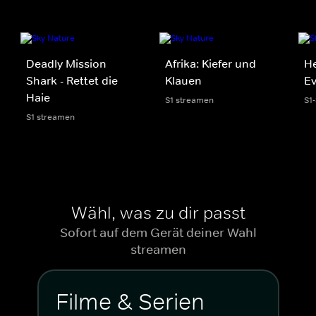
Deadly Mission
Afrika: Kiefer und
He
Shark - Rettet die
Klauen
Ev
Haie
S1 streamen
S1
S1 streamen
Wähl, was zu dir passt
Sofort auf dem Gerät deiner Wahl
streamen
Filme & Serien