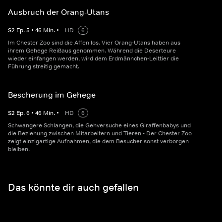
Ausbruch der Orang-Utans
S
2
Ep.
5
•
46
Min.
•
HD
6
Im Chester Zoo sind die Affen los. Vier Orang-Utans haben aus
ihrem Gehege Reißaus genommen. Während die Deserteure
wieder einfangen werden, wird dem Erdmännchen-Leittier die
Führung streitig gemacht.
Bescherung im Gehege
S
2
Ep.
6
•
46
Min.
•
HD
6
Schwangere Schlangen, die Gehversuche eines Giraffenbabys und
die Beziehung zwischen Mitarbeitern und Tieren - Der Chester Zoo
zeigt einzigartige Aufnahmen, die dem Besucher sonst verborgen
bleiben.
Das könnte dir auch gefallen