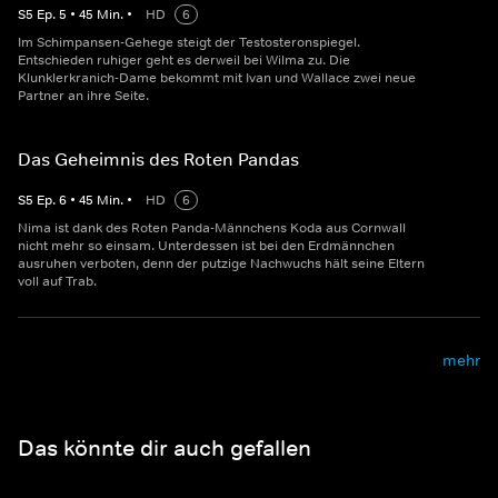
S
5
Ep.
5
•
45
Min.
•
HD
6
Im Schimpansen-Gehege steigt der Testosteronspiegel.
Entschieden ruhiger geht es derweil bei Wilma zu. Die
Klunklerkranich-Dame bekommt mit Ivan und Wallace zwei neue
Partner an ihre Seite.
Das Geheimnis des Roten Pandas
S
5
Ep.
6
•
45
Min.
•
HD
6
Nima ist dank des Roten Panda-Männchens Koda aus Cornwall
nicht mehr so einsam. Unterdessen ist bei den Erdmännchen
ausruhen verboten, denn der putzige Nachwuchs hält seine Eltern
voll auf Trab.
mehr
Das könnte dir auch gefallen