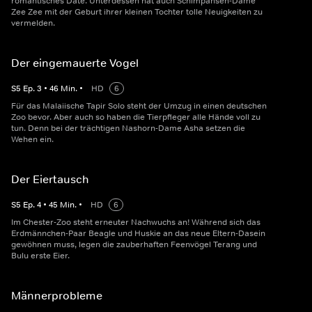
romantisches Date. Unterdessen hat auch Schimpansen-Dame
Zee Zee mit der Geburt ihrer kleinen Tochter tolle Neuigkeiten zu
vermelden.
Der eingemauerte Vogel
S
5
Ep.
3
•
46
Min.
•
HD
6
Für das Malaiische Tapir Solo steht der Umzug in einen deutschen
Zoo bevor. Aber auch so haben die Tierpfleger alle Hände voll zu
tun. Denn bei der trächtigen Nashorn-Dame Asha setzen die
Wehen ein.
Der Eiertausch
S
5
Ep.
4
•
45
Min.
•
HD
6
Im Chester-Zoo steht erneuter Nachwuchs an! Während sich das
Erdmännchen-Paar Beagle und Huskie an das neue Eltern-Dasein
gewöhnen muss, legen die zauberhaften Feenvögel Terang und
Bulu erste Eier.
Männerprobleme