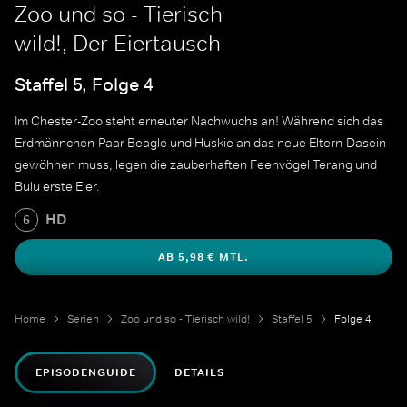
Zoo und so - Tierisch
wild!, Der Eiertausch
Staffel 5, Folge 4
Im Chester-Zoo steht erneuter Nachwuchs an! Während sich das
Erdmännchen-Paar Beagle und Huskie an das neue Eltern-Dasein
gewöhnen muss, legen die zauberhaften Feenvögel Terang und
Bulu erste Eier.
HD
6
AB 5,98 € MTL.
Home
Serien
Zoo und so - Tierisch wild!
Staffel 5
Folge 4
EPISODENGUIDE
DETAILS