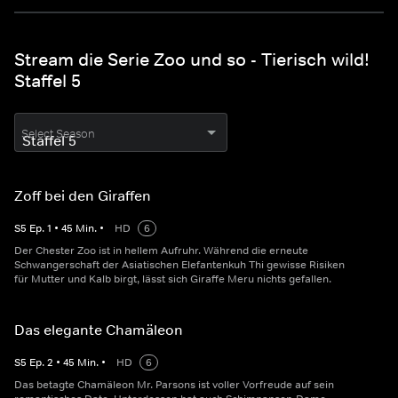
Stream die Serie Zoo und so - Tierisch wild!
Staffel 5
Select Season
Zoff bei den Giraffen
S
5
Ep.
1
•
45
Min.
•
HD
6
Der Chester Zoo ist in hellem Aufruhr. Während die erneute
Schwangerschaft der Asiatischen Elefantenkuh Thi gewisse Risiken
für Mutter und Kalb birgt, lässt sich Giraffe Meru nichts gefallen.
Das elegante Chamäleon
S
5
Ep.
2
•
45
Min.
•
HD
6
Das betagte Chamäleon Mr. Parsons ist voller Vorfreude auf sein