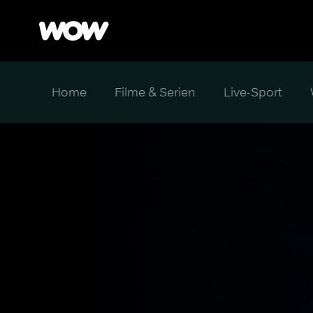
Home
Filme & Serien
Live-Sport