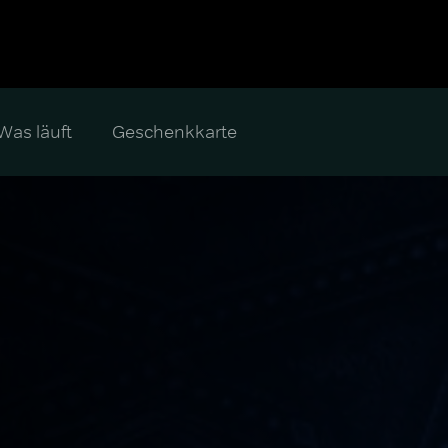
Was läuft
Geschenkkarte