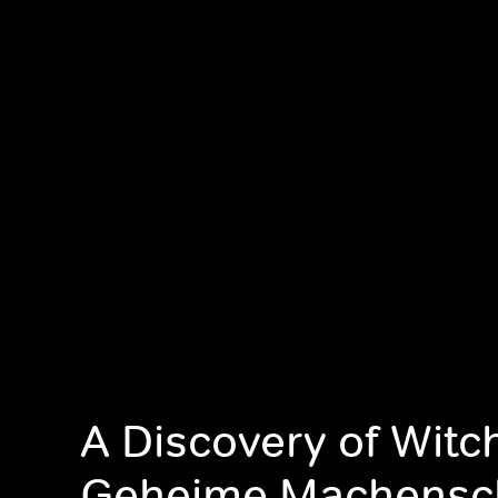
A Discovery of Witc
Geheime Machensc