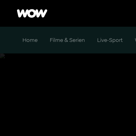
Home
Filme & Serien
Live-Sport