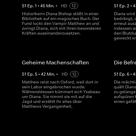
S
1
Ep.
1
•
45
Min.
•
HD
12
S
1
Ep.
2
•
4
Historikerin Diana Bishop stößt in einer
Diana wird
Bibliothek auf ein magisches Buch. Der
bedrängt, 
Fund lockt den Vampir Matthew an und
erneut aus
zwingt Diana, sich mit ihren besonderen
indessen a
Kräften auseinanderzusetzen.
den Blutdur
geweckt w
Geheime Machenschaften
Die Befr
S
1
Ep.
5
•
42
Min.
•
HD
12
S
1
Ep.
6
•
4
Matthew reist nach Oxford, weil dort in
Die mächti
sein Labor eingebrochen wurde.
quält Dian
Währenddessen kümmert sich Ysabeau
zu gelange
um Diana. Sie nimmt sie mit auf die
aufspüren 
Jagd und erzählt ihr alles über
einen gefä
Matthews Vergangenheit.