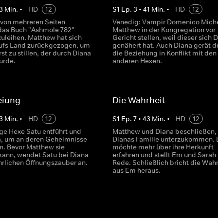
3
Min.
•
HD
12
S
1
Ep.
3
•
41
Min.
•
HD
12
 von mehreren Seiten
Venedig: Vampir Domenico Miche
das Buch "Ashmole 782"
Matthew in der Kongregation vor
zuleihen. Matthew hat sich
Gericht stellen, weil dieser sich 
ufs Land zurückgezogen, um
genähert hat. Auch Diana gerät d
st zu stillen, der durch Diana
die Beziehung in Konflikt mit den
urde.
anderen Hexen.
eiung
Die Wahrheit
3
Min.
•
HD
12
S
1
Ep.
7
•
43
Min.
•
HD
12
ge Hexe Satu entführt und
Matthew und Diana beschließen, 
a, um an deren Geheimnisse
Dianas Familie unterzukommen. 
n. Bevor Matthew sie
möchte mehr über ihre Herkunft
kann, wendet Satu bei Diana
erfahren und stellt Em und Sarah 
hrlichen Öffnungszauber an.
Rede. Schließlich bricht die Wahr
aus Em heraus.