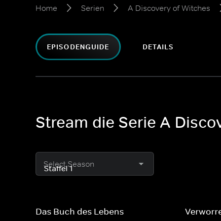
Home
Serien
A Discovery of Witches
EPISODENGUIDE
DETAILS
Stream die Serie A Discov
Select Season
Das Buch des Lebens
Verworr