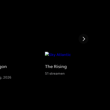
agon
The Rising
S1 streamen
g. 2026