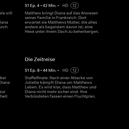
S
1
Ep.
4
•
42
Min.
•
HD
12
le will
Matthew bringt Diana auf das Anwesen
seiner Familie in Frankreich. Dort
Diana
erwartet sie Matthews Mutter, die alles
urch
andere als begeistert davon ist, eine
Hexe unter ihrem Dach zu beherbergen.
Die Zeitreise
S
1
Ep.
8
•
44
Min.
•
HD
12
bei
Staffelfinale: Nach einer Attacke von
Diana
Juliette kämpft Diana um Matthews
Leben. Es wird klar, dass Matthew und
zur
Diana nicht mehr sicher sind. Ihre
heit
Verbündeten fassen einen Fluchtplan.