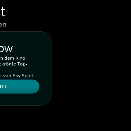
t
en
WOW
ch dem Kino.
ekrönte Top-
t von Sky Sport
MTL.