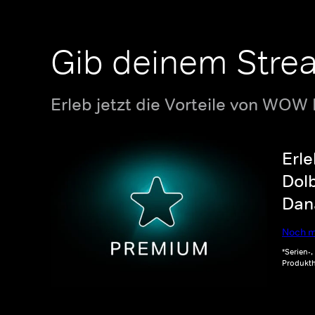
Gib deinem Stre
Erleb jetzt die Vorteile von WOW
Erle
Dolb
Dana
Noch m
*Serien-
Produkth