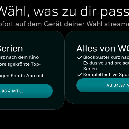
Wähl, was zu dir pass
ofort auf dem Gerät deiner Wahl stream
Serien
Alles von 
urz nach dem Kino
Blockbuster kurz na
Exklusive und preisg
preisgekrönte Top-
Serien.
Kompletter Live-Spor
igen Kombi-Abo mit
AB 34,97 
,98 € MTL.