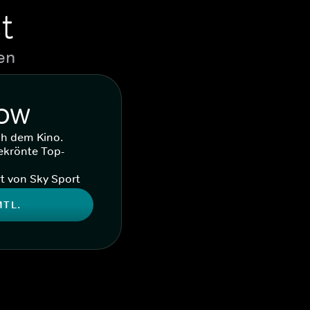
t
en
WOW
ch dem Kino.
ekrönte Top-
t von Sky Sport
MTL.