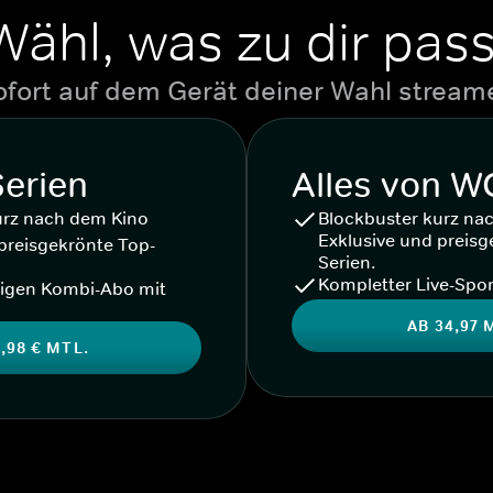
Wähl, was zu dir pass
ofort auf dem Gerät deiner Wahl stream
Serien
Alles von 
urz nach dem Kino
Blockbuster kurz na
Exklusive und preisg
preisgekrönte Top-
Serien.
Kompletter Live-Spor
igen Kombi-Abo mit
AB 34,97 
,98 € MTL.