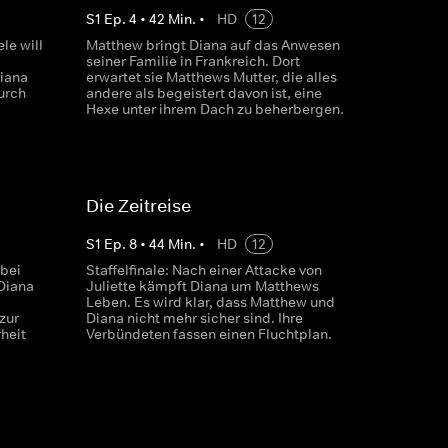
S
1
Ep.
4
•
42
Min.
•
HD
12
le will
Matthew bringt Diana auf das Anwesen
seiner Familie in Frankreich. Dort
Diana
erwartet sie Matthews Mutter, die alles
urch
andere als begeistert davon ist, eine
Hexe unter ihrem Dach zu beherbergen.
Die Zeitreise
S
1
Ep.
8
•
44
Min.
•
HD
12
bei
Staffelfinale: Nach einer Attacke von
Diana
Juliette kämpft Diana um Matthews
Leben. Es wird klar, dass Matthew und
zur
Diana nicht mehr sicher sind. Ihre
heit
Verbündeten fassen einen Fluchtplan.