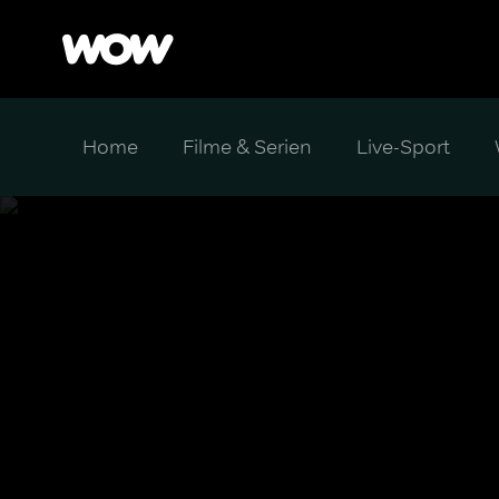
Home
Filme & Serien
Live-Sport