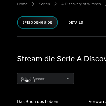
Home
Serien
A Discovery of Witches
EPISODENGUIDE
DETAILS
Stream die Serie A Discov
Select Season
Das Buch des Lebens
Verworr