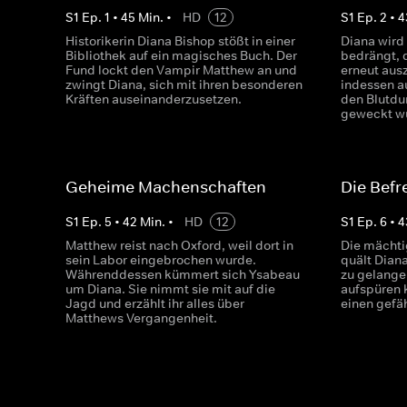
S
1
Ep.
1
•
45
Min.
•
HD
12
S
1
Ep.
2
•
4
Historikerin Diana Bishop stößt in einer
Diana wird
Bibliothek auf ein magisches Buch. Der
bedrängt, 
Fund lockt den Vampir Matthew an und
erneut aus
zwingt Diana, sich mit ihren besonderen
indessen a
Kräften auseinanderzusetzen.
den Blutdur
geweckt w
Geheime Machenschaften
Die Befr
S
1
Ep.
5
•
42
Min.
•
HD
12
S
1
Ep.
6
•
4
Matthew reist nach Oxford, weil dort in
Die mächti
sein Labor eingebrochen wurde.
quält Dian
Währenddessen kümmert sich Ysabeau
zu gelange
um Diana. Sie nimmt sie mit auf die
aufspüren 
Jagd und erzählt ihr alles über
einen gefä
Matthews Vergangenheit.