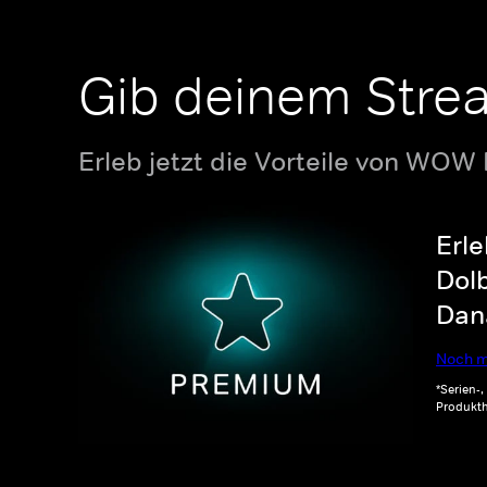
Gib deinem Stre
Erleb jetzt die Vorteile von WOW
Erle
Dolb
Dana
Noch m
*Serien-
Produkth