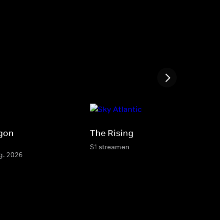
agon
The Rising
S1 streamen
g. 2026