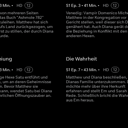
3
Min.
•
HD
12
S
1
Ep.
3
•
41
Min.
•
HD
12
 von mehreren Seiten
Venedig: Vampir Domenico Miche
das Buch "Ashmole 782"
Matthew in der Kongregation vor
zuleihen. Matthew hat sich
Gericht stellen, weil dieser sich 
ufs Land zurückgezogen, um
genähert hat. Auch Diana gerät d
st zu stillen, der durch Diana
die Beziehung in Konflikt mit den
urde.
anderen Hexen.
eiung
Die Wahrheit
3
Min.
•
HD
12
S
1
Ep.
7
•
43
Min.
•
HD
12
ge Hexe Satu entführt und
Matthew und Diana beschließen, 
a, um an deren Geheimnisse
Dianas Familie unterzukommen. 
n. Bevor Matthew sie
möchte mehr über ihre Herkunft
kann, wendet Satu bei Diana
erfahren und stellt Em und Sarah 
hrlichen Öffnungszauber an.
Rede. Schließlich bricht die Wahr
aus Em heraus.