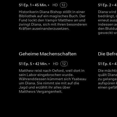
S
1
Ep.
1
•
45
Min.
•
HD
12
S
1
Ep.
2
•
4
Historikerin Diana Bishop stößt in einer
Diana wird
Bibliothek auf ein magisches Buch. Der
bedrängt, 
Fund lockt den Vampir Matthew an und
erneut aus
zwingt Diana, sich mit ihren besonderen
indessen a
Kräften auseinanderzusetzen.
den Blutdur
geweckt w
Geheime Machenschaften
Die Befr
S
1
Ep.
5
•
42
Min.
•
HD
12
S
1
Ep.
6
•
4
Matthew reist nach Oxford, weil dort in
Die mächti
sein Labor eingebrochen wurde.
quält Dian
Währenddessen kümmert sich Ysabeau
zu gelange
um Diana. Sie nimmt sie mit auf die
aufspüren 
Jagd und erzählt ihr alles über
einen gefä
Matthews Vergangenheit.