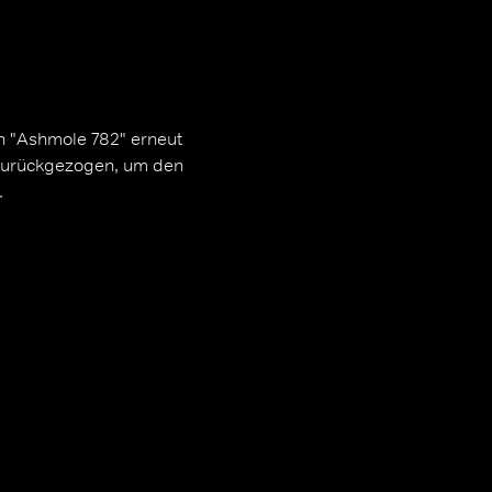
h "Ashmole 782" erneut
 zurückgezogen, um den
.