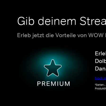
Gib deinem Stre
Erleb jetzt die Vorteile von WOW
Erle
Dolb
Dana
Noch m
*Serien-
Produkth