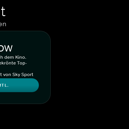
t
en
WOW
ch dem Kino.
ekrönte Top-
t von Sky Sport
MTL.