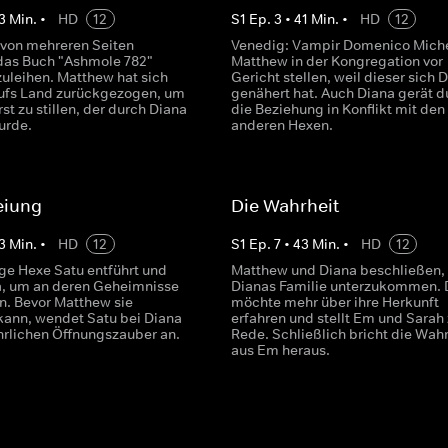
3
Min.
•
HD
12
S
1
Ep.
3
•
41
Min.
•
HD
12
 von mehreren Seiten
Venedig: Vampir Domenico Miche
das Buch "Ashmole 782"
Matthew in der Kongregation vor
zuleihen. Matthew hat sich
Gericht stellen, weil dieser sich 
ufs Land zurückgezogen, um
genähert hat. Auch Diana gerät d
st zu stillen, der durch Diana
die Beziehung in Konflikt mit den
urde.
anderen Hexen.
eiung
Die Wahrheit
3
Min.
•
HD
12
S
1
Ep.
7
•
43
Min.
•
HD
12
ge Hexe Satu entführt und
Matthew und Diana beschließen, 
a, um an deren Geheimnisse
Dianas Familie unterzukommen. 
n. Bevor Matthew sie
möchte mehr über ihre Herkunft
kann, wendet Satu bei Diana
erfahren und stellt Em und Sarah 
hrlichen Öffnungszauber an.
Rede. Schließlich bricht die Wahr
aus Em heraus.