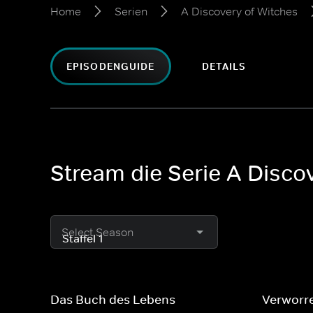
Home
Serien
A Discovery of Witches
EPISODENGUIDE
DETAILS
Stream die Serie A Discov
Select Season
Das Buch des Lebens
Verworr