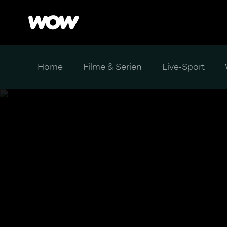
Home
Filme & Serien
Live-Sport