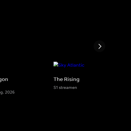
agon
The Rising
S1 streamen
ug. 2026