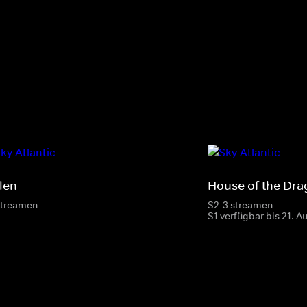
len
House of the Dr
streamen
S2-3 streamen
S1 verfügbar bis 21. A