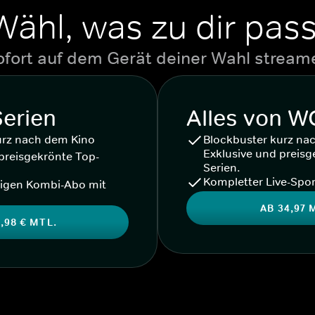
Wähl, was zu dir pass
ofort auf dem Gerät deiner Wahl stream
Serien
Alles von 
urz nach dem Kino
Blockbuster kurz na
Exklusive und preisg
preisgekrönte Top-
Serien.
Kompletter Live-Spor
igen Kombi-Abo mit
AB 34,97 
,98 € MTL.