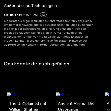
Außerirdische Technologien
S
18
Ep.
4
•
39
Min.
•
HD
12
Moderator Giorgio Tsoukalos durchforstet das Archiv der Reihe,
um bemerkenswerte antike Bauwerke unter die Lupe zu nehmen,
die sich jeder konventionellen Erklärung entziehen. Von den
präzise behauenen Steinblöcken in Puma Punku über die
gigantischen Tempel von Malta bis hin zur Megalithstadt Nan
Madol - könnten diese geheimnisvollen Stätten Hinweise auf
außerirdischen Kontakt in ferner Vergangenheit enthalten?
Das könnte dir auch gefallen
The UnXplained mit
Ancient Aliens - Die
Al
William Shatner
Ursprünge
S1