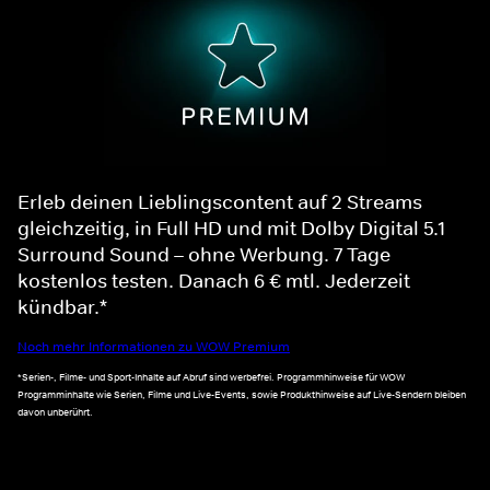
Erleb deinen Lieblingscontent auf 2 Streams
gleichzeitig, in Full HD und mit Dolby Digital 5.1
Surround Sound – ohne Werbung. 7 Tage
kostenlos testen. Danach 6 € mtl. Jederzeit
kündbar.*
Noch mehr Informationen zu WOW Premium
*Serien-, Filme- und Sport-Inhalte auf Abruf sind werbefrei. Programmhinweise für WOW
Programminhalte wie Serien, Filme und Live-Events, sowie Produkthinweise auf Live-Sendern bleiben
davon unberührt.