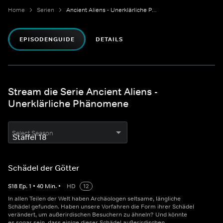
Home
Serien
Ancient Aliens - Unerklärliche Phänomene
EPISODENGUIDE
DETAILS
Stream die Serie Ancient Aliens -
Unerklärliche Phänomene
Select Season
Schädel der Götter
S
18
Ep.
1
•
40
Min.
•
HD
12
In allen Teilen der Welt haben Archäologen seltsame, längliche
Schädel gefunden. Haben unsere Vorfahren die Form ihrer Schädel
verändert, um außerirdischen Besuchern zu ähneln? Und könnte
es sogar sein, dass einige dieser Schädel außerirdischen