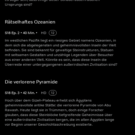
Ursprungs sind?
Rätselhaftes Ozeanien
S
18
Ep.
2
•
40
Min.
•
HD
12
Im westlichen Pazifik liegt ein riesiges Gebiet namens Ozeanien, in
dem sich die abgelegensten und geheimnisvollsten Inseln der Welt
befinden. Sie sind bekannt für gewaltige Steinstrukturen, Statuen
mit seltsamen Gestalten und unzählige Legenden über Besucher
aus einer anderen Welt. Könnte es sein, dass diese Inseln die
Überreste einer untergegangenen außerirdischen Zivilisation sind?
Die verlorene Pyramide
S
18
Ep.
3
•
42
Min.
•
HD
12
Hoch über dem Gizeh-Plateau erhebt sich Ägyptens
geheimnisvollste antike Stätte: die verlorene Pyramide von Abu
Rawash. Heute liegt sie in Trümmern, doch einige Forscher
glauben, dass diese Steinblöcke tiefgreifende Geheimnisse über
eine außerirdische Zivilisation bergen, die im alten Ägypten lange
vor Beginn unserer Geschichtsschreibung existierte.