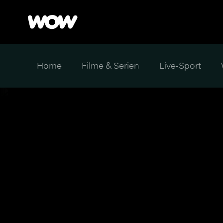
Home
Filme & Serien
Live-Sport