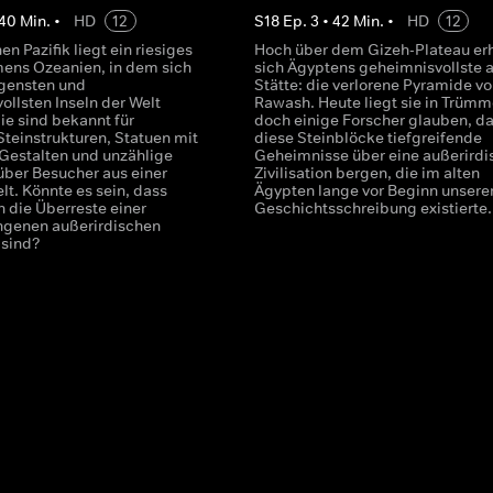
40
Min.
•
HD
12
S
18
Ep.
3
•
42
Min.
•
HD
12
en Pazifik liegt ein riesiges
Hoch über dem Gizeh-Plateau er
ens Ozeanien, in dem sich
sich Ägyptens geheimnisvollste a
gensten und
Stätte: die verlorene Pyramide v
ollsten Inseln der Welt
Rawash. Heute liegt sie in Trümm
ie sind bekannt für
doch einige Forscher glauben, d
Steinstrukturen, Statuen mit
diese Steinblöcke tiefgreifende
Gestalten und unzählige
Geheimnisse über eine außerirdi
ber Besucher aus einer
Zivilisation bergen, die im alten
lt. Könnte es sein, dass
Ägypten lange vor Beginn unsere
n die Überreste einer
Geschichtsschreibung existierte.
ngenen außerirdischen
n sind?