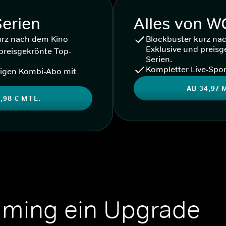
Serien
Alles von 
urz nach dem Kino
Blockbuster kurz na
Exklusive und preisg
preisgekrönte Top-
Serien.
Kompletter Live-Spor
igen Kombi-Abo mit
AB 34,97 
,98 € MTL.
aming ein Upgrade