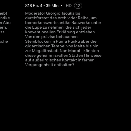
S
18
Ep.
4
•
39
Min.
•
HD
12
hebt
Moderator Giorgio Tsoukalos
ntike
durchforstet das Archiv der Reihe, um
on Abu
bemerkenswerte antike Bauwerke unter
ern,
die Lupe zu nehmen, die sich jeder
ass
konventionellen Erklärung entziehen.
Von den präzise behauenen
sche
Steinblöcken in Puma Punku über die
gigantischen Tempel von Malta bis hin
r
zur Megalithstadt Nan Madol - könnten
diese geheimnisvollen Stätten Hinweise
auf außerirdischen Kontakt in ferner
Vergangenheit enthalten?