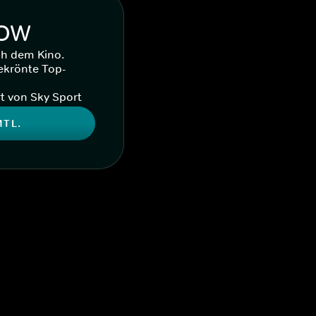
WOW
ch dem Kino.
ekrönte Top-
t von Sky Sport
MTL.