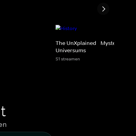
The UnXplained - Mysterien des
Universums
S1 streamen
t
en