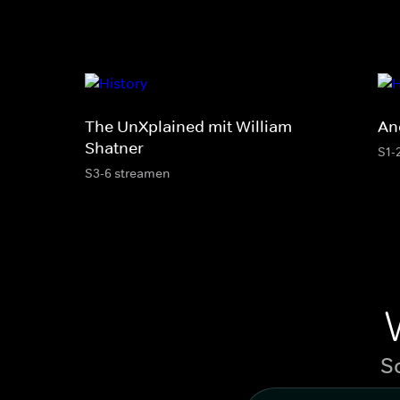
The UnXplained mit William
An
Shatner
S1-
S3-6 streamen
S