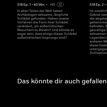
S
18
Ep.
1
•
40
Min.
•
HD
12
S
18
Ep.
2
•
In allen Teilen der Welt haben
Im westlich
Archäologen seltsame, längliche
Gebiet nam
Schädel gefunden. Haben unsere
die abgele
Vorfahren die Form ihrer Schädel
geheimnisv
verändert, um außerirdischen
befinden. S
Besuchern zu ähneln? Und könnte es
gewaltige 
sogar sein, dass einige dieser Schädel
seltsamen 
außerirdischen Ursprungs sind?
Legenden ü
anderen We
diese Insel
untergega
Zivilisatio
Das könnte dir auch gefallen