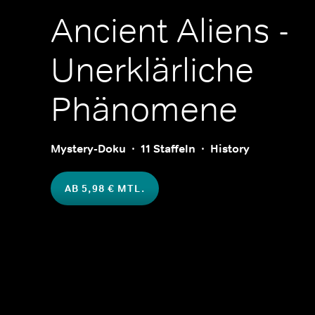
Ancient Aliens -
Unerklärliche
Phänomene
Mystery-Doku
11 Staffeln
History
AB 5,98 € MTL.