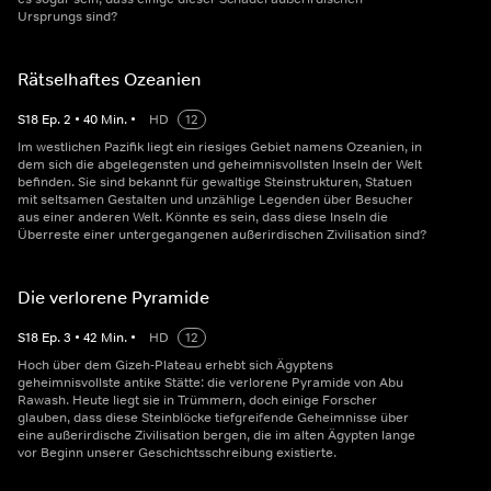
Ursprungs sind?
Rätselhaftes Ozeanien
S
18
Ep.
2
•
40
Min.
•
HD
12
Im westlichen Pazifik liegt ein riesiges Gebiet namens Ozeanien, in
dem sich die abgelegensten und geheimnisvollsten Inseln der Welt
befinden. Sie sind bekannt für gewaltige Steinstrukturen, Statuen
mit seltsamen Gestalten und unzählige Legenden über Besucher
aus einer anderen Welt. Könnte es sein, dass diese Inseln die
Überreste einer untergegangenen außerirdischen Zivilisation sind?
Die verlorene Pyramide
S
18
Ep.
3
•
42
Min.
•
HD
12
Hoch über dem Gizeh-Plateau erhebt sich Ägyptens
geheimnisvollste antike Stätte: die verlorene Pyramide von Abu
Rawash. Heute liegt sie in Trümmern, doch einige Forscher
glauben, dass diese Steinblöcke tiefgreifende Geheimnisse über
eine außerirdische Zivilisation bergen, die im alten Ägypten lange
vor Beginn unserer Geschichtsschreibung existierte.