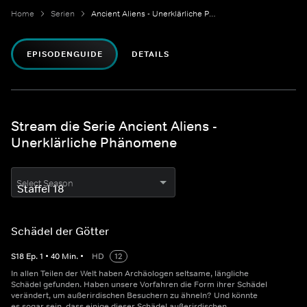
Home
Serien
Ancient Aliens - Unerklärliche Phänomene
EPISODENGUIDE
DETAILS
Stream die Serie Ancient Aliens -
Unerklärliche Phänomene
Select Season
Schädel der Götter
S
18
Ep.
1
•
40
Min.
•
HD
12
In allen Teilen der Welt haben Archäologen seltsame, längliche
Schädel gefunden. Haben unsere Vorfahren die Form ihrer Schädel
verändert, um außerirdischen Besuchern zu ähneln? Und könnte
es sogar sein, dass einige dieser Schädel außerirdischen