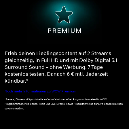
Erleb deinen Lieblingscontent auf 2 Streams
gleichzeitig, in Full HD und mit Dolby Digital 5.1
Surround Sound – ohne Werbung. 7 Tage
kostenlos testen. Danach 6 € mtl. Jederzeit
kündbar.*
Noch mehr Informationen zu WOW Premium
*Serien-, Filme- und Sport-Inhalte auf Abruf sind werbefrei. Programmhinweise für WOW
Programminhalte wie Serien, Filme und Live-Events, sowie Produkthinweise auf Live-Sendern bleiben
davon unberührt.