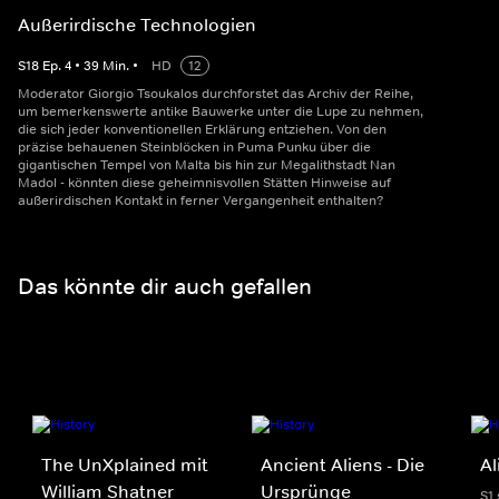
Außerirdische Technologien
S
18
Ep.
4
•
39
Min.
•
HD
12
Moderator Giorgio Tsoukalos durchforstet das Archiv der Reihe,
um bemerkenswerte antike Bauwerke unter die Lupe zu nehmen,
die sich jeder konventionellen Erklärung entziehen. Von den
präzise behauenen Steinblöcken in Puma Punku über die
gigantischen Tempel von Malta bis hin zur Megalithstadt Nan
Madol - könnten diese geheimnisvollen Stätten Hinweise auf
außerirdischen Kontakt in ferner Vergangenheit enthalten?
Das könnte dir auch gefallen
The UnXplained mit
Ancient Aliens - Die
Al
William Shatner
Ursprünge
S1