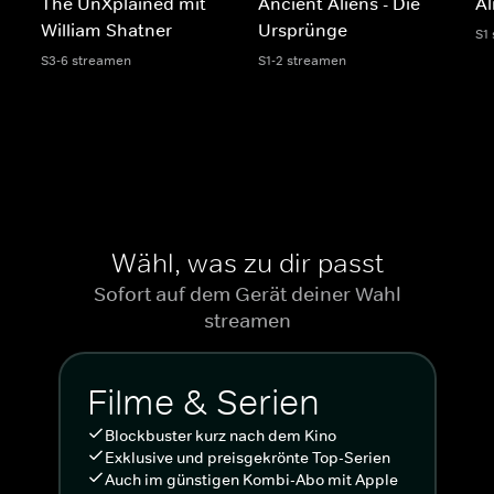
The UnXplained mit
Ancient Aliens - Die
Al
William Shatner
Ursprünge
S1
S3-6 streamen
S1-2 streamen
Wähl, was zu dir passt
Sofort auf dem Gerät deiner Wahl
streamen
Filme & Serien
Blockbuster kurz nach dem Kino
Exklusive und preisgekrönte Top-Serien
Auch im günstigen Kombi-Abo mit Apple