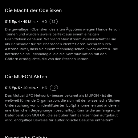
Die Macht der Obelisken
S
15
Ep.
4
•
40
Min.
•
HD
12
Die gewaltigen Obelisken des alten Ägyptens wiegen Hunderte von
Tonnen und wurden jeweils perfekt aus einem einzigen
Granitfelsen gehauen. Während Mainstream-Wissenschaftler sie
als Denkmäler für die Pharaonen identifizieren, vermuten Prä-
Astronautiker, dass sie einem technologischen Zweck dienten - sie
betrieben eine Technologie, die die Kommunikation mit den
Göttern ermöglichte, die von den Sternen kamen.
Die MUFON-Akten
S
15
Ep.
5
•
40
Min.
•
HD
12
Das Mutual UFO Network - besser bekannt als MUFON - ist die
weltweit führende Organisation, die sich mit der wissenschaftlichen
Untersuchung von unidentifizierten Luftphänomenen und anderen
unerklärlichen Begegnungen beschäftigt. Könnte die umfangreiche
Datenbank von MUFON, die seit über fünf Jahrzehnten aufgebaut
wird, endgültige Beweise für außerirdische Besuche enthalten?
Kosmische Gefahr