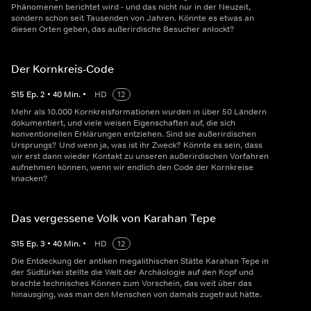
Phänomenen berichtet wird - und das nicht nur in der Neuzeit,
sondern schon seit Tausenden von Jahren. Könnte es etwas an
diesen Orten geben, das außerirdische Besucher anlockt?
Der Kornkreis-Code
S
15
Ep.
2
•
40
Min.
•
HD
12
Mehr als 10.000 Kornkreisformationen wurden in über 50 Ländern
dokumentiert, und viele weisen Eigenschaften auf, die sich
konventionellen Erklärungen entziehen. Sind sie außerirdischen
Ursprungs? Und wenn ja, was ist ihr Zweck? Könnte es sein, dass
wir erst dann wieder Kontakt zu unseren außerirdischen Vorfahren
aufnehmen können, wenn wir endlich den Code der Kornkreise
knacken?
Das vergessene Volk von Karahan Tepe
S
15
Ep.
3
•
40
Min.
•
HD
12
Die Entdeckung der antiken megalithischen Stätte Karahan Tepe in
der Südtürkei stellte die Welt der Archäologie auf den Kopf und
brachte technisches Können zum Vorschein, das weit über das
hinausging, was man den Menschen von damals zugetraut hätte.