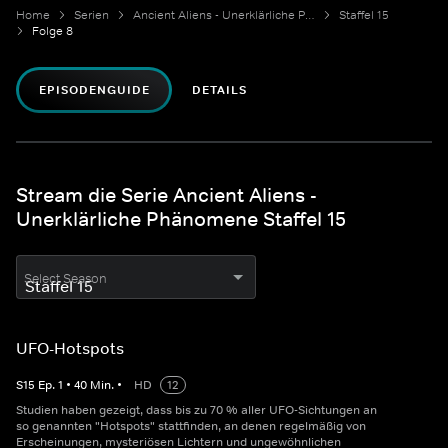
Home
Serien
Ancient Aliens - Unerklärliche Phänomene
Staffel 15
Folge 8
EPISODENGUIDE
DETAILS
Stream die Serie Ancient Aliens -
Unerklärliche Phänomene Staffel 15
Select Season
UFO-Hotspots
S
15
Ep.
1
•
40
Min.
•
HD
12
Studien haben gezeigt, dass bis zu 70 % aller UFO-Sichtungen an
so genannten "Hotspots" stattfinden, an denen regelmäßig von
Erscheinungen, mysteriösen Lichtern und ungewöhnlichen