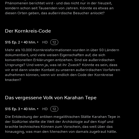
Phänomenen berichtet wird - und das nicht nur in der Neuzeit,
sondern schon seit Tausenden von Jahren. Könnte es etwas an
diesen Orten geben, das außerirdische Besucher anlockt?
Der Kornkreis-Code
S
15
Ep.
2
•
40
Min.
•
HD
12
Mehr als 10.000 Kornkreisformationen wurden in über 50 Ländern
dokumentiert, und viele weisen Eigenschaften auf, die sich
konventionellen Erklärungen entziehen. Sind sie außerirdischen
Ursprungs? Und wenn ja, was ist ihr Zweck? Könnte es sein, dass
wir erst dann wieder Kontakt zu unseren außerirdischen Vorfahren
aufnehmen können, wenn wir endlich den Code der Kornkreise
knacken?
Das vergessene Volk von Karahan Tepe
S
15
Ep.
3
•
40
Min.
•
HD
12
Die Entdeckung der antiken megalithischen Stätte Karahan Tepe in
der Südtürkei stellte die Welt der Archäologie auf den Kopf und
brachte technisches Können zum Vorschein, das weit über das
hinausging, was man den Menschen von damals zugetraut hätte.