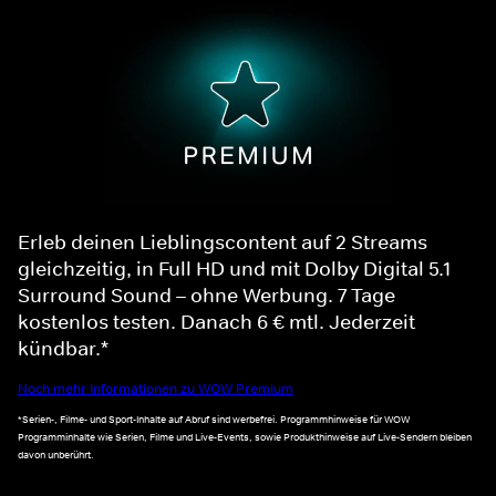
Erleb deinen Lieblingscontent auf 2 Streams
gleichzeitig, in Full HD und mit Dolby Digital 5.1
Surround Sound – ohne Werbung. 7 Tage
kostenlos testen. Danach 6 € mtl. Jederzeit
kündbar.*
Noch mehr Informationen zu WOW Premium
*Serien-, Filme- und Sport-Inhalte auf Abruf sind werbefrei. Programmhinweise für WOW
Programminhalte wie Serien, Filme und Live-Events, sowie Produkthinweise auf Live-Sendern bleiben
davon unberührt.