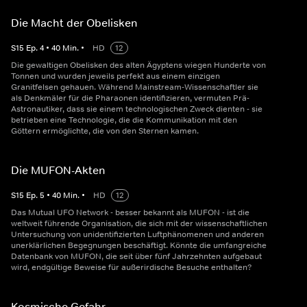
Die Macht der Obelisken
S
15
Ep.
4
•
40
Min.
•
HD
12
Die gewaltigen Obelisken des alten Ägyptens wiegen Hunderte von
Tonnen und wurden jeweils perfekt aus einem einzigen
Granitfelsen gehauen. Während Mainstream-Wissenschaftler sie
als Denkmäler für die Pharaonen identifizieren, vermuten Prä-
Astronautiker, dass sie einem technologischen Zweck dienten - sie
betrieben eine Technologie, die die Kommunikation mit den
Göttern ermöglichte, die von den Sternen kamen.
Die MUFON-Akten
S
15
Ep.
5
•
40
Min.
•
HD
12
Das Mutual UFO Network - besser bekannt als MUFON - ist die
weltweit führende Organisation, die sich mit der wissenschaftlichen
Untersuchung von unidentifizierten Luftphänomenen und anderen
unerklärlichen Begegnungen beschäftigt. Könnte die umfangreiche
Datenbank von MUFON, die seit über fünf Jahrzehnten aufgebaut
wird, endgültige Beweise für außerirdische Besuche enthalten?
Kosmische Gefahr