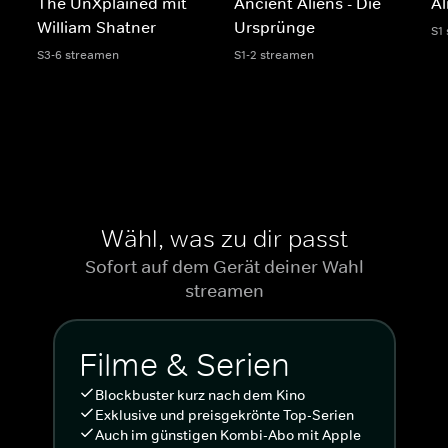
The UnXplained mit
Ancient Aliens - Die
Al
William Shatner
Ursprünge
S1
S3-6 streamen
S1-2 streamen
Wähl, was zu dir passt
Sofort auf dem Gerät deiner Wahl
streamen
Filme & Serien
Blockbuster kurz nach dem Kino
Exklusive und preisgekrönte Top-Serien
Auch im günstigen Kombi-Abo mit Apple