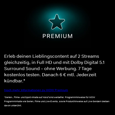
Erleb deinen Lieblingscontent auf 2 Streams
gleichzeitig, in Full HD und mit Dolby Digital 5.1
Surround Sound – ohne Werbung. 7 Tage
kostenlos testen. Danach 6 € mtl. Jederzeit
kündbar.*
Noch mehr Informationen zu WOW Premium
*Serien-, Filme- und Sport-Inhalte auf Abruf sind werbefrei. Programmhinweise für WOW
Programminhalte wie Serien, Filme und Live-Events, sowie Produkthinweise auf Live-Sendern bleiben
davon unberührt.