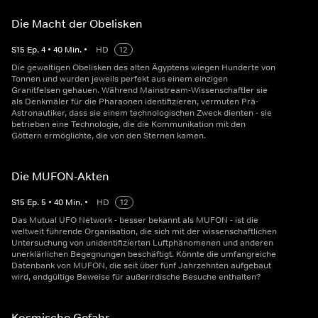
Die Macht der Obelisken
S
15
Ep.
4
•
40
Min.
•
HD
12
Die gewaltigen Obelisken des alten Ägyptens wiegen Hunderte von
Tonnen und wurden jeweils perfekt aus einem einzigen
Granitfelsen gehauen. Während Mainstream-Wissenschaftler sie
als Denkmäler für die Pharaonen identifizieren, vermuten Prä-
Astronautiker, dass sie einem technologischen Zweck dienten - sie
betrieben eine Technologie, die die Kommunikation mit den
Göttern ermöglichte, die von den Sternen kamen.
Die MUFON-Akten
S
15
Ep.
5
•
40
Min.
•
HD
12
Das Mutual UFO Network - besser bekannt als MUFON - ist die
weltweit führende Organisation, die sich mit der wissenschaftlichen
Untersuchung von unidentifizierten Luftphänomenen und anderen
unerklärlichen Begegnungen beschäftigt. Könnte die umfangreiche
Datenbank von MUFON, die seit über fünf Jahrzehnten aufgebaut
wird, endgültige Beweise für außerirdische Besuche enthalten?
Kosmische Gefahr