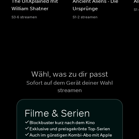
The UnXplained mit
Ancient Aliens - Die
Al
William Shatner
Ursprünge
S1
S3-6 streamen
S1-2 streamen
Wähl, was zu dir passt
Sofort auf dem Gerät deiner Wahl
streamen
Filme & Serien
Blockbuster kurz nach dem Kino
Exklusive und preisgekrönte Top-Serien
Auch im günstigen Kombi-Abo mit Apple