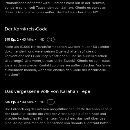
Phänomenen berichtet wird - und das nicht nur in der Neuzeit,
sondern schon seit Tausenden von Jahren. Könnte es etwas an
diesen Orten geben, das außerirdische Besucher anlockt?
Der Kornkreis-Code
S
15
Ep.
2
•
40
Min.
•
HD
12
Mehr als 10.000 Kornkreisformationen wurden in über 50 Ländern
dokumentiert, und viele weisen Eigenschaften auf, die sich
konventionellen Erklärungen entziehen. Sind sie außerirdischen
Ursprungs? Und wenn ja, was ist ihr Zweck? Könnte es sein, dass
wir erst dann wieder Kontakt zu unseren außerirdischen Vorfahren
aufnehmen können, wenn wir endlich den Code der Kornkreise
knacken?
Das vergessene Volk von Karahan Tepe
S
15
Ep.
3
•
40
Min.
•
HD
12
Die Entdeckung der antiken megalithischen Stätte Karahan Tepe in
der Südtürkei stellte die Welt der Archäologie auf den Kopf und
brachte technisches Können zum Vorschein, das weit über das
hinausging, was man den Menschen von damals zugetraut hätte.