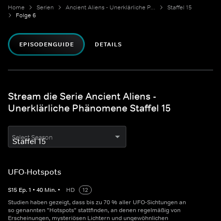
Home
Serien
Ancient Aliens - Unerklärliche Phänomene
Staffel 15
Folge 6
EPISODENGUIDE
DETAILS
Stream die Serie Ancient Aliens -
Unerklärliche Phänomene Staffel 15
Select Season
UFO-Hotspots
S
15
Ep.
1
•
40
Min.
•
HD
12
Studien haben gezeigt, dass bis zu 70 % aller UFO-Sichtungen an
so genannten "Hotspots" stattfinden, an denen regelmäßig von
Erscheinungen, mysteriösen Lichtern und ungewöhnlichen