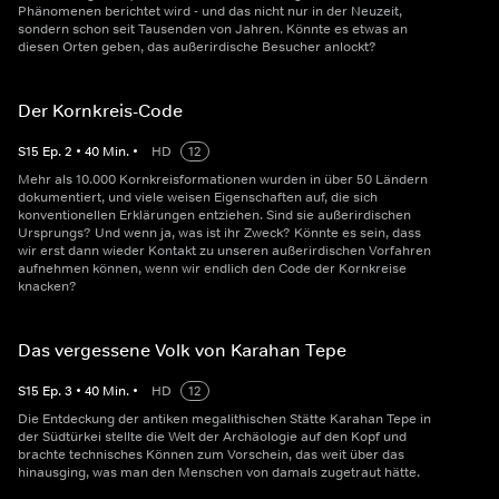
Phänomenen berichtet wird - und das nicht nur in der Neuzeit,
sondern schon seit Tausenden von Jahren. Könnte es etwas an
diesen Orten geben, das außerirdische Besucher anlockt?
Der Kornkreis-Code
S
15
Ep.
2
•
40
Min.
•
HD
12
Mehr als 10.000 Kornkreisformationen wurden in über 50 Ländern
dokumentiert, und viele weisen Eigenschaften auf, die sich
konventionellen Erklärungen entziehen. Sind sie außerirdischen
Ursprungs? Und wenn ja, was ist ihr Zweck? Könnte es sein, dass
wir erst dann wieder Kontakt zu unseren außerirdischen Vorfahren
aufnehmen können, wenn wir endlich den Code der Kornkreise
knacken?
Das vergessene Volk von Karahan Tepe
S
15
Ep.
3
•
40
Min.
•
HD
12
Die Entdeckung der antiken megalithischen Stätte Karahan Tepe in
der Südtürkei stellte die Welt der Archäologie auf den Kopf und
brachte technisches Können zum Vorschein, das weit über das
hinausging, was man den Menschen von damals zugetraut hätte.