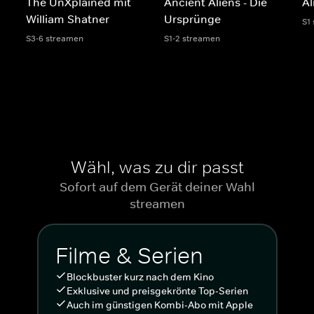
The UnXplained mit
Ancient Aliens - Die
Al
William Shatner
Ursprünge
S1
S3-6 streamen
S1-2 streamen
Wähl, was zu dir passt
Sofort auf dem Gerät deiner Wahl
streamen
Filme & Serien
Blockbuster kurz nach dem Kino
Exklusive und preisgekrönte Top-Serien
Auch im günstigen Kombi-Abo mit Apple