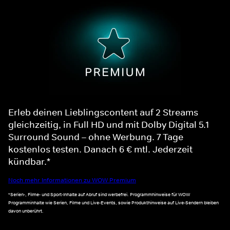
Erleb deinen Lieblingscontent auf 2 Streams
gleichzeitig, in Full HD und mit Dolby Digital 5.1
Surround Sound – ohne Werbung. 7 Tage
kostenlos testen. Danach 6 € mtl. Jederzeit
kündbar.*
Noch mehr Informationen zu WOW Premium
*Serien-, Filme- und Sport-Inhalte auf Abruf sind werbefrei. Programmhinweise für WOW
Programminhalte wie Serien, Filme und Live-Events, sowie Produkthinweise auf Live-Sendern bleiben
davon unberührt.