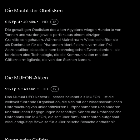
Die Macht der Obelisken
S
15
Ep.
4
•
40
Min.
•
HD
12
Die gewaltigen Obelisken des alten Ägyptens wiegen Hunderte von
Tonnen und wurden jeweils perfekt aus einem einzigen
Granitfelsen gehauen. Während Mainstream-Wissenschaftler sie
als Denkmäler für die Pharaonen identifizieren, vermuten Prä-
Astronautiker, dass sie einem technologischen Zweck dienten - sie
betrieben eine Technologie, die die Kommunikation mit den
Göttern ermöglichte, die von den Sternen kamen.
Die MUFON-Akten
S
15
Ep.
5
•
40
Min.
•
HD
12
Das Mutual UFO Network - besser bekannt als MUFON - ist die
weltweit führende Organisation, die sich mit der wissenschaftlichen
Untersuchung von unidentifizierten Luftphänomenen und anderen
unerklärlichen Begegnungen beschäftigt. Könnte die umfangreiche
Datenbank von MUFON, die seit über fünf Jahrzehnten aufgebaut
wird, endgültige Beweise für außerirdische Besuche enthalten?
Kosmische Gefahr