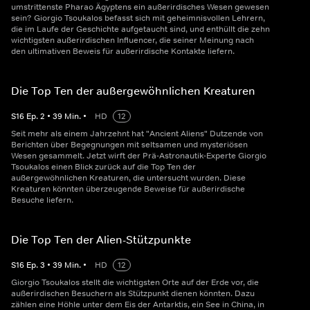
umstrittenste Pharao Ägyptens ein außerirdisches Wesen gewesen
sein? Giorgio Tsoukalos befasst sich mit geheimnisvollen Lehrern,
die im Laufe der Geschichte aufgetaucht sind, und enthüllt die zehn
wichtigsten außerirdischen Influencer, die seiner Meinung nach
den ultimativen Beweis für außerirdische Kontakte liefern.
Die Top Ten der außergewöhnlichen Kreaturen
S
16
Ep.
2
•
39
Min.
•
HD
12
Seit mehr als einem Jahrzehnt hat "Ancient Aliens" Dutzende von
Berichten über Begegnungen mit seltsamen und mysteriösen
Wesen gesammelt. Jetzt wirft der Prä-Astronautik-Experte Giorgio
Tsoukalos einen Blick zurück auf die Top Ten der
außergewöhnlichen Kreaturen, die untersucht wurden. Diese
Kreaturen könnten überzeugende Beweise für außerirdische
Besuche liefern.
Die Top Ten der Alien-Stützpunkte
S
16
Ep.
3
•
39
Min.
•
HD
12
Giorgio Tsoukalos stellt die wichtigsten Orte auf der Erde vor, die
außerirdischen Besuchern als Stützpunkt dienen könnten. Dazu
zählen eine Höhle unter dem Eis der Antarktis, ein See in China, in