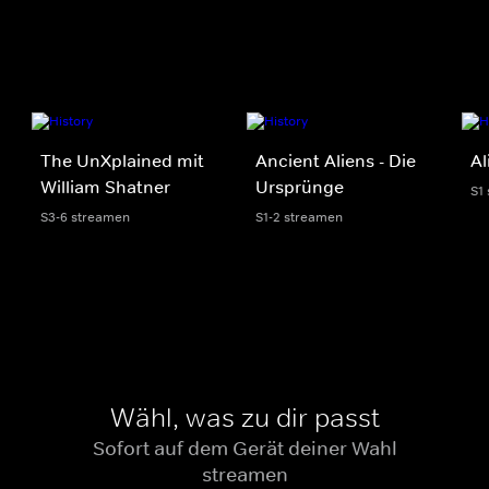
The UnXplained mit
Ancient Aliens - Die
Al
William Shatner
Ursprünge
S1
S3-6 streamen
S1-2 streamen
Wähl, was zu dir passt
Sofort auf dem Gerät deiner Wahl
streamen