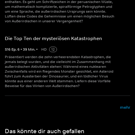
enthalten. Es geht um Schriftzeichen in der peruanischen Wüste,
um mathematisch komplizierte, spiralförmige Petroglyphen und
um eine Sprache, die außerirdischen Ursprungs sein könnte.
Lüften diese Codes die Geheimnisse um einen möglichen Besuch
von Außerirdischen in unserer Vergangenheit?
Die Top Ten der mysteriösen Katastrophen
S
16
Ep.
6
•
39
Min.
•
HD
12
Präsentiert werden die zehn verheerendsten Katastrophen, die
jemals belegt wurden, und die vielleicht im Zusammenhang mit
außerirdischen Aktivitäten stehen: Während eines nuklearen
Zwischenfalls wird ein fliegendes Monster gesichtet, ein Asteroid
führt zum Aussterben der Dinosaurier, und ein tödlicher Virus
könnte aus einer anderen Welt stammen. Liefern diese Vorfälle
Beweise für das Wirken von Außerirdischen?
mehr
Das könnte dir auch gefallen