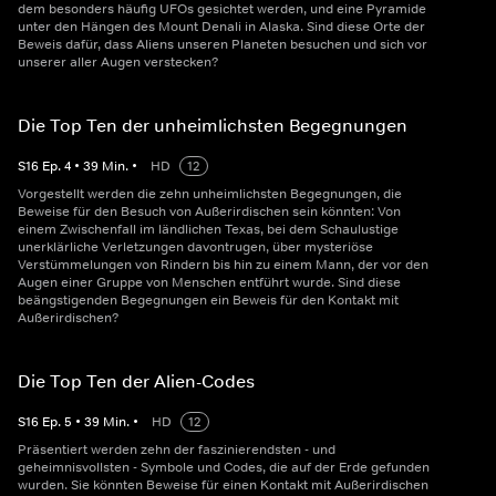
dem besonders häufig UFOs gesichtet werden, und eine Pyramide
unter den Hängen des Mount Denali in Alaska. Sind diese Orte der
Beweis dafür, dass Aliens unseren Planeten besuchen und sich vor
unserer aller Augen verstecken?
Die Top Ten der unheimlichsten Begegnungen
S
16
Ep.
4
•
39
Min.
•
HD
12
Vorgestellt werden die zehn unheimlichsten Begegnungen, die
Beweise für den Besuch von Außerirdischen sein könnten: Von
einem Zwischenfall im ländlichen Texas, bei dem Schaulustige
unerklärliche Verletzungen davontrugen, über mysteriöse
Verstümmelungen von Rindern bis hin zu einem Mann, der vor den
Augen einer Gruppe von Menschen entführt wurde. Sind diese
beängstigenden Begegnungen ein Beweis für den Kontakt mit
Außerirdischen?
Die Top Ten der Alien-Codes
S
16
Ep.
5
•
39
Min.
•
HD
12
Präsentiert werden zehn der faszinierendsten - und
geheimnisvollsten - Symbole und Codes, die auf der Erde gefunden
wurden. Sie könnten Beweise für einen Kontakt mit Außerirdischen