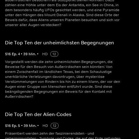
außerirdischen Besuchern als Stützpunkt dienen könnten. Dazu
zählen eine Höhle unter dem Eis der Antarktis, ein See in China, in
dem besonders häufig UFOs gesichtet werden, und eine Pyramide
unter den Hängen des Mount Denali in Alaska. Sind diese Orte der
Beweis dafür, dass Aliens unseren Planeten besuchen und sich vor
unserer aller Augen verstecken?
Die Top Ten der unheimlichsten Begegnungen
S
16
Ep.
4
•
39
Min.
•
HD
12
Vorgestellt werden die zehn unheimlichsten Begegnungen, die
Beweise für den Besuch von Außerirdischen sein könnten: Von
einem Zwischenfall im ländlichen Texas, bei dem Schaulustige
unerklärliche Verletzungen davontrugen, über mysteriöse
Verstümmelungen von Rindern bis hin zu einem Mann, der vor den
Augen einer Gruppe von Menschen entführt wurde. Sind diese
beängstigenden Begegnungen ein Beweis für den Kontakt mit
Außerirdischen?
Die Top Ten der Alien-Codes
S
16
Ep.
5
•
39
Min.
•
HD
12
Präsentiert werden zehn der faszinierendsten - und
geheimnisvollsten - Symbole und Codes, die auf der Erde gefunden