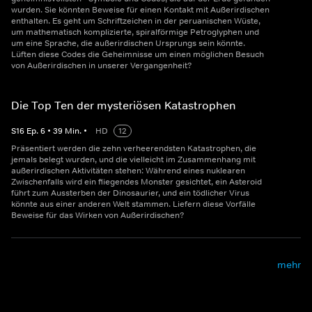
wurden. Sie könnten Beweise für einen Kontakt mit Außerirdischen
enthalten. Es geht um Schriftzeichen in der peruanischen Wüste,
um mathematisch komplizierte, spiralförmige Petroglyphen und
um eine Sprache, die außerirdischen Ursprungs sein könnte.
Lüften diese Codes die Geheimnisse um einen möglichen Besuch
von Außerirdischen in unserer Vergangenheit?
Die Top Ten der mysteriösen Katastrophen
S
16
Ep.
6
•
39
Min.
•
HD
12
Präsentiert werden die zehn verheerendsten Katastrophen, die
jemals belegt wurden, und die vielleicht im Zusammenhang mit
außerirdischen Aktivitäten stehen: Während eines nuklearen
Zwischenfalls wird ein fliegendes Monster gesichtet, ein Asteroid
führt zum Aussterben der Dinosaurier, und ein tödlicher Virus
könnte aus einer anderen Welt stammen. Liefern diese Vorfälle
Beweise für das Wirken von Außerirdischen?
mehr