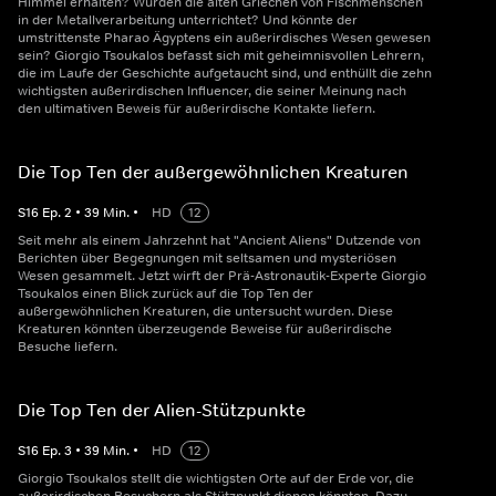
Himmel erhalten? Wurden die alten Griechen von Fischmenschen
in der Metallverarbeitung unterrichtet? Und könnte der
umstrittenste Pharao Ägyptens ein außerirdisches Wesen gewesen
sein? Giorgio Tsoukalos befasst sich mit geheimnisvollen Lehrern,
die im Laufe der Geschichte aufgetaucht sind, und enthüllt die zehn
wichtigsten außerirdischen Influencer, die seiner Meinung nach
den ultimativen Beweis für außerirdische Kontakte liefern.
Die Top Ten der außergewöhnlichen Kreaturen
S
16
Ep.
2
•
39
Min.
•
HD
12
Seit mehr als einem Jahrzehnt hat "Ancient Aliens" Dutzende von
Berichten über Begegnungen mit seltsamen und mysteriösen
Wesen gesammelt. Jetzt wirft der Prä-Astronautik-Experte Giorgio
Tsoukalos einen Blick zurück auf die Top Ten der
außergewöhnlichen Kreaturen, die untersucht wurden. Diese
Kreaturen könnten überzeugende Beweise für außerirdische
Besuche liefern.
Die Top Ten der Alien-Stützpunkte
S
16
Ep.
3
•
39
Min.
•
HD
12
Giorgio Tsoukalos stellt die wichtigsten Orte auf der Erde vor, die