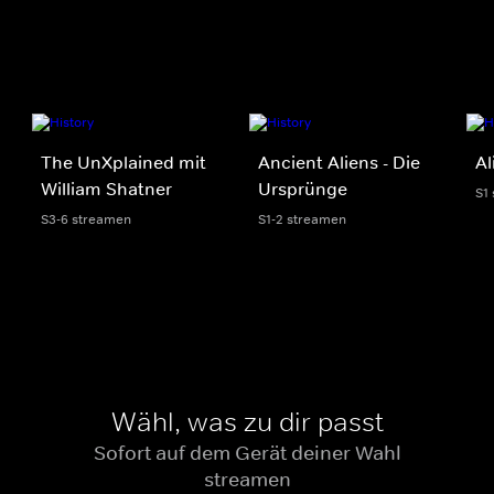
The UnXplained mit
Ancient Aliens - Die
Al
William Shatner
Ursprünge
S1
S3-6 streamen
S1-2 streamen
Wähl, was zu dir passt
Sofort auf dem Gerät deiner Wahl
streamen