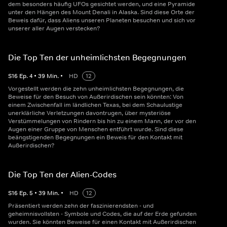
dem besonders häufig UFOs gesichtet werden, und eine Pyramide
unter den Hängen des Mount Denali in Alaska. Sind diese Orte der
Beweis dafür, dass Aliens unseren Planeten besuchen und sich vor
unserer aller Augen verstecken?
Die Top Ten der unheimlichsten Begegnungen
S
16
Ep.
4
•
39
Min.
•
HD
12
Vorgestellt werden die zehn unheimlichsten Begegnungen, die
Beweise für den Besuch von Außerirdischen sein könnten: Von
einem Zwischenfall im ländlichen Texas, bei dem Schaulustige
unerklärliche Verletzungen davontrugen, über mysteriöse
Verstümmelungen von Rindern bis hin zu einem Mann, der vor den
Augen einer Gruppe von Menschen entführt wurde. Sind diese
beängstigenden Begegnungen ein Beweis für den Kontakt mit
Außerirdischen?
Die Top Ten der Alien-Codes
S
16
Ep.
5
•
39
Min.
•
HD
12
Präsentiert werden zehn der faszinierendsten - und
geheimnisvollsten - Symbole und Codes, die auf der Erde gefunden
wurden. Sie könnten Beweise für einen Kontakt mit Außerirdischen