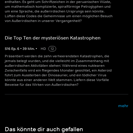
enthalten. Es geht um Schriftzeichen in der peruanischen Wüste,
um mathematisch komplizierte, spiralförmige Petroglyphen und
um eine Sprache, die außerirdischen Ursprungs sein könnte.
Lüften diese Codes die Geheimnisse um einen möglichen Besuch
von Außerirdischen in unserer Vergangenheit?
Die Top Ten der mysteriösen Katastrophen
S
16
Ep.
6
•
39
Min.
•
HD
12
Präsentiert werden die zehn verheerendsten Katastrophen, die
jemals belegt wurden, und die vielleicht im Zusammenhang mit
außerirdischen Aktivitäten stehen: Während eines nuklearen
Zwischenfalls wird ein fliegendes Monster gesichtet, ein Asteroid
führt zum Aussterben der Dinosaurier, und ein tödlicher Virus
könnte aus einer anderen Welt stammen. Liefern diese Vorfälle
Beweise für das Wirken von Außerirdischen?
mehr
Das könnte dir auch gefallen