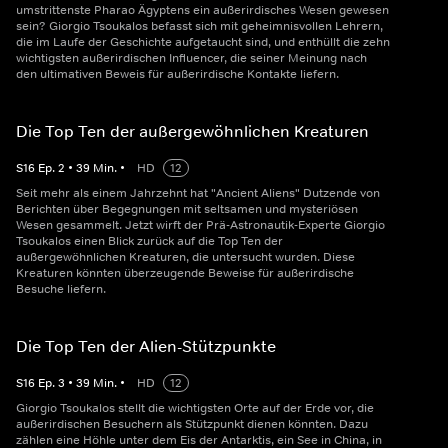
umstrittenste Pharao Ägyptens ein außerirdisches Wesen gewesen
sein? Giorgio Tsoukalos befasst sich mit geheimnisvollen Lehrern,
die im Laufe der Geschichte aufgetaucht sind, und enthüllt die zehn
wichtigsten außerirdischen Influencer, die seiner Meinung nach
den ultimativen Beweis für außerirdische Kontakte liefern.
Die Top Ten der außergewöhnlichen Kreaturen
S
16
Ep.
2
•
39
Min.
•
HD
12
Seit mehr als einem Jahrzehnt hat "Ancient Aliens" Dutzende von
Berichten über Begegnungen mit seltsamen und mysteriösen
Wesen gesammelt. Jetzt wirft der Prä-Astronautik-Experte Giorgio
Tsoukalos einen Blick zurück auf die Top Ten der
außergewöhnlichen Kreaturen, die untersucht wurden. Diese
Kreaturen könnten überzeugende Beweise für außerirdische
Besuche liefern.
Die Top Ten der Alien-Stützpunkte
S
16
Ep.
3
•
39
Min.
•
HD
12
Giorgio Tsoukalos stellt die wichtigsten Orte auf der Erde vor, die
außerirdischen Besuchern als Stützpunkt dienen könnten. Dazu
zählen eine Höhle unter dem Eis der Antarktis, ein See in China, in