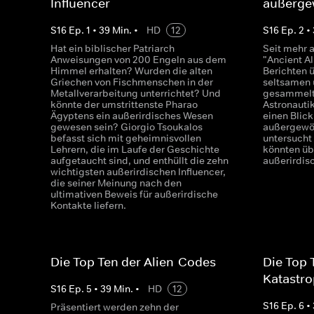
Influencer
außerge
S
16
Ep.
1
•
39
Min.
•
HD
12
S
16
Ep.
2
•
Hat ein biblischer Patriarch
Seit mehr 
Anweisungen von 200 Engeln aus dem
"Ancient A
Himmel erhalten? Wurden die alten
Berichten 
Griechen von Fischmenschen in der
seltsamen 
Metallverarbeitung unterrichtet? Und
gesammelt. 
könnte der umstrittenste Pharao
Astronauti
Ägyptens ein außerirdisches Wesen
einen Blick
gewesen sein? Giorgio Tsoukalos
außergewöh
befasst sich mit geheimnisvollen
untersucht
Lehrern, die im Laufe der Geschichte
könnten üb
aufgetaucht sind, und enthüllt die zehn
außerirdis
wichtigsten außerirdischen Influencer,
die seiner Meinung nach den
ultimativen Beweis für außerirdische
Kontakte liefern.
Die Top Ten der Alien-Codes
Die Top 
Katastr
S
16
Ep.
5
•
39
Min.
•
HD
12
S
16
Ep.
6
•
Präsentiert werden zehn der