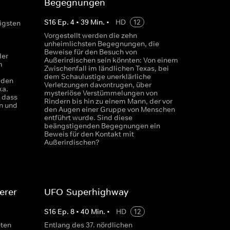
Begegnungen
S
16
Ep.
4
•
39
Min.
•
HD
12
tigsten
Vorgestellt werden die zehn
unheimlichsten Begegnungen, die
Beweise für den Besuch von
der
Außerirdischen sein könnten: Von einem
m
Zwischenfall im ländlichen Texas, bei
dem Schaulustige unerklärliche
 den
Verletzungen davontrugen, über
ka.
mysteriöse Verstümmelungen von
, dass
Rindern bis hin zu einem Mann, der vor
n und
den Augen einer Gruppe von Menschen
entführt wurde. Sind diese
beängstigenden Begegnungen ein
Beweis für den Kontakt mit
Außerirdischen?
erer
UFO-Superhighway
S
16
Ep.
8
•
40
Min.
•
HD
12
eten
Entlang des 37. nördlichen