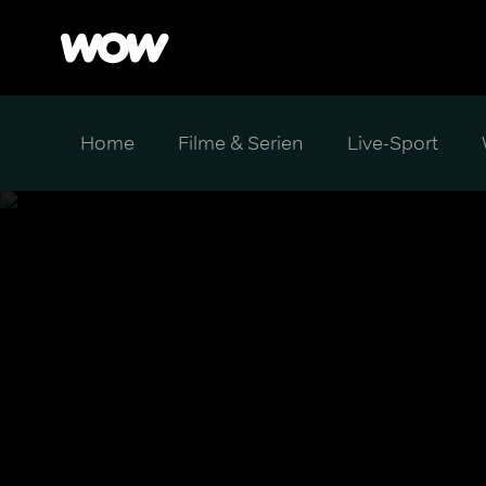
Home
Filme & Serien
Live-Sport