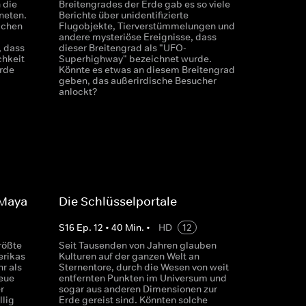
 die
Breitengrades der Erde gab es so viele
aneten.
Berichte über unidentifizierte
ichen
Flugobjekte, Tierverstümmelungen und
andere mysteriöse Ereignisse, dass
, dass
dieser Breitengrad als "UFO-
chkeit
Superhighway" bezeichnet wurde.
Erde
Könnte es etwas an diesem Breitengrad
geben, das außerirdische Besucher
anlockt?
 Maya
Die Schlüsselportale
S
16
Ep.
12
•
40
Min.
•
HD
12
rößte
Seit Tausenden von Jahren glauben
erikas
Kulturen auf der ganzen Welt an
r als
Sternentore, durch die Wesen von weit
neue
entfernten Punkten im Universum und
r
sogar aus anderen Dimensionen zur
llig
Erde gereist sind. Könnten solche