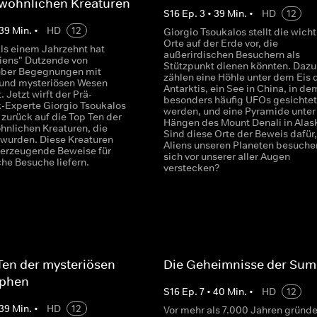
wöhnlichen Kreaturen
S
16
Ep.
3
•
39
Min.
•
HD
12
39
Min.
•
HD
12
Giorgio Tsoukalos stellt die wich
Orte auf der Erde vor, die
als einem Jahrzehnt hat
außerirdischen Besuchern als
liens" Dutzende von
Stützpunkt dienen könnten. Dazu
über Begegnungen mit
zählen eine Höhle unter dem Eis 
und mysteriösen Wesen
Antarktis, ein See in China, in de
Jetzt wirft der Prä-
besonders häufig UFOs gesichtet
k-Experte Giorgio Tsoukalos
werden, und eine Pyramide unter
 zurück auf die Top Ten der
Hängen des Mount Denali in Alas
nlichen Kreaturen, die
Sind diese Orte der Beweis dafür
 wurden. Diese Kreaturen
Aliens unseren Planeten besuche
erzeugende Beweise für
sich vor unserer aller Augen
che Besuche liefern.
verstecken?
Ten der mysteriösen
Die Geheimnisse der Sum
ophen
S
16
Ep.
7
•
40
Min.
•
HD
12
39
Min.
•
HD
12
Vor mehr als 7.000 Jahren gründ