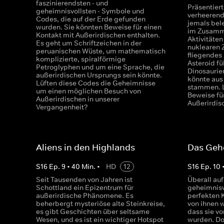
faszinierendsten - und
Präsentier
geheimnisvollsten - Symbole und
verheerend
Codes, die auf der Erde gefunden
jemals bele
wurden. Sie könnten Beweise für einen
im Zusamm
Kontakt mit Außerirdischen enthalten.
Aktivitäte
Es geht um Schriftzeichen in der
nuklearen 
peruanischen Wüste, um mathematisch
fliegendes 
komplizierte, spiralförmige
Asteroid f
Petroglyphen und um eine Sprache, die
Dinosaurier
außerirdischen Ursprungs sein könnte.
könnte aus
Lüften diese Codes die Geheimnisse
stammen. L
um einen möglichen Besuch von
Beweise fü
Außerirdischen in unserer
Außerirdis
Vergangenheit?
Aliens in den Highlands
Das Gehe
S
16
Ep.
9
•
40
Min.
•
HD
12
S
16
Ep.
10
Seit Tausenden von Jahren ist
Überall auf
Schottland ein Epizentrum für
geheimnisvo
außerirdische Phänomene. Es
perfekten 
beherbergt mysteriöse alte Steinkreise,
von ihnen w
es gibt Geschichten über seltsame
dass sie v
Wesen, und es ist ein wichtiger Hotspot
wurden. Do