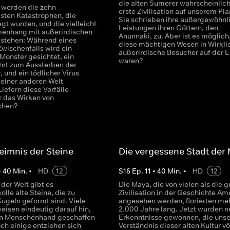
die alten Sumerer wahrscheinlich
t werden die zehn
erste Zivilisation auf unserem Pl
sten Katastrophen, die
Sie schrieben ihre außergewöhnl
gt wurden, und die vielleicht
Leistungen ihren Göttern, den
enhang mit außerirdischen
Anunnaki, zu. Aber ist es möglich
n stehen: Während eines
diese mächtigen Wesen in Wirkli
Zwischenfalls wird ein
außerirdische Besucher auf der 
Monster gesichtet, ein
waren?
ührt zum Aussterben der
, und ein tödlicher Virus
 einer anderen Welt
iefern diese Vorfälle
r das Wirken von
chen?
imnis der Steine
Die vergessene Stadt der
•
40
Min.
•
HD
12
S
16
Ep.
11
•
40
Min.
•
HD
12
 der Welt gibt es
Die Maya, die von vielen als die g
lle alte Steine, die zu
Zivilisation in der Geschichte Am
Kugeln geformt sind. Viele
angesehen werden, florierten meh
eisen eindeutig darauf hin,
2.000 Jahre lang. Jetzt wurden 
on Menschenhand geschaffen
Erkenntnisse gewonnen, die unse
ch einige entziehen sich
Verständnis dieser alten Kultur vö