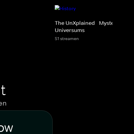
The UnXplained - Mysterien des
Universums
S1 streamen
t
en
WOW