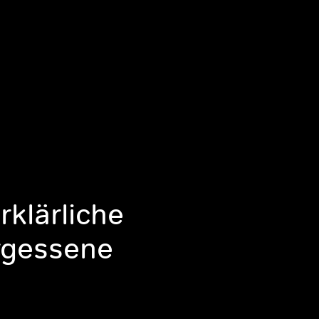
rklärliche
rgessene