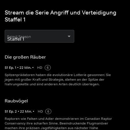
Stream die Serie Angriff und Verteidigung
Staffel 1
Select Season
Die großen Räuber
S
1
Ep.
1
•
22
Min.
•
HD
6
Spitzenprädatoren haben die evolutionäre Lotterie gewonnen: Sie
jagen mit großer Kraft und Strategie, stehen an der Spitze der
Nahrungskette und sind anderen Arten deutlich überlegen.
Raubvögel
S
1
Ep.
2
•
22
Min.
•
HD
6
Raptoren wie Falken und Adler demonstrieren im Canadian Raptor
Conservancy ihre scharfen Sinne. Beeindruckende Flugmanöver
machen ihre präzisen Jagdfähigkeiten aus nächster Nähe