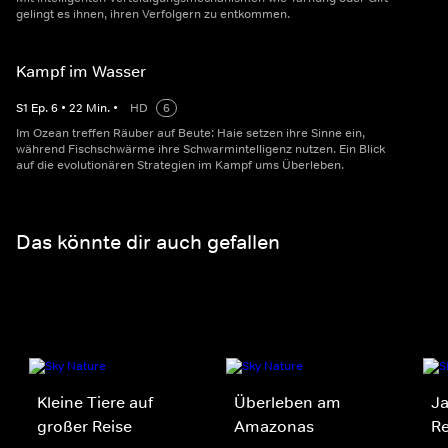
gelingt es ihnen, ihren Verfolgern zu entkommen.
Kampf im Wasser
S
1
Ep.
6
•
22
Min.
•
HD
6
Im Ozean treffen Räuber auf Beute: Haie setzen ihre Sinne ein,
während Fischschwärme ihre Schwarmintelligenz nutzen. Ein Blick
auf die evolutionären Strategien im Kampf ums Überleben.
Das könnte dir auch gefallen
Kleine Tiere auf
Überleben am
J
großer Reise
Amazonas
R