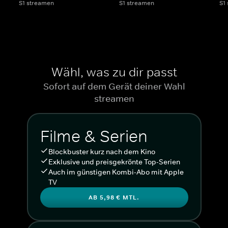
S1 streamen
S1 streamen
S1
Wähl, was zu dir passt
Sofort auf dem Gerät deiner Wahl
streamen
Filme & Serien
Blockbuster kurz nach dem Kino
Exklusive und preisgekrönte Top-Serien
Auch im günstigen Kombi-Abo mit Apple
TV
AB 5,98 € MTL.