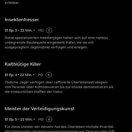
erlebbar.
Insektenfresser
S
1
Ep.
3
•
22
Min.
•
HD
0
Diese spezialisierten Insektenjäger haben sich auf eine nahezu
unbegrenzte Beutequelle eingestellt: Käfer, die sie mit
ausgeprägtem Jagdinstinkt verfolgen und erlegen.
Kaltblütige Killer
S
1
Ep.
4
•
22
Min.
•
HD
6
Tödliche Jäger verfügen über raffinierte Überlebensstrategien.
Von Tarantel über Komodowaran bis zur Mücke demonstrieren sie
die erstaunlichen Waffen der Natur.
Meister der Verteidigungskunst
S
1
Ep.
5
•
22
Min.
•
HD
6
Für diese Meister der Abwehr hat das Überleben höchste Priorität.
Mit intelligenten Verteidigungsmechanismen wie Tarnung oder Gift