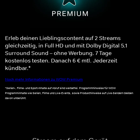
Erleb deinen Lieblingscontent auf 2 Streams
gleichzeitig, in Full HD und mit Dolby Digital 5.1
Surround Sound – ohne Werbung. 7 Tage
kostenlos testen. Danach 6 € mtl. Jederzeit
kündbar.*
Noch mehr Informationen zu WOW Premium
*Serien-, Filme- und Sport-Inhalte auf Abruf sind werbefrei. Programmhinweise für WOW
Programminhalte wie Serien, Filme und Live-Events, sowie Produkthinweise auf Live-Sendern bleiben
davon unberührt.