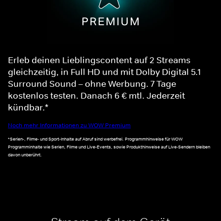
Erleb deinen Lieblingscontent auf 2 Streams
gleichzeitig, in Full HD und mit Dolby Digital 5.1
Surround Sound – ohne Werbung. 7 Tage
kostenlos testen. Danach 6 € mtl. Jederzeit
kündbar.*
Noch mehr Informationen zu WOW Premium
*Serien-, Filme- und Sport-Inhalte auf Abruf sind werbefrei. Programmhinweise für WOW
Programminhalte wie Serien, Filme und Live-Events, sowie Produkthinweise auf Live-Sendern bleiben
davon unberührt.