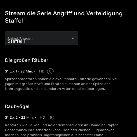
Stream die Serie Angriff und Verteidigung
Staffel 1
Select Season
Die großen Räuber
S
1
Ep.
1
•
22
Min.
•
HD
6
Spitzenprädatoren haben die evolutionäre Lotterie gewonnen: Sie
jagen mit großer Kraft und Strategie, stehen an der Spitze der
Nahrungskette und sind anderen Arten deutlich überlegen.
Raubvögel
S
1
Ep.
2
•
22
Min.
•
HD
6
Raptoren wie Falken und Adler demonstrieren im Canadian Raptor
Conservancy ihre scharfen Sinne. Beeindruckende Flugmanöver
machen ihre präzisen Jagdfähigkeiten aus nächster Nähe