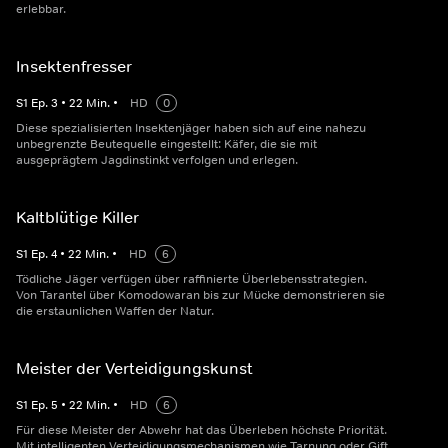
erlebbar.
Insektenfresser
S
1
Ep.
3
•
22
Min.
•
HD
0
Diese spezialisierten Insektenjäger haben sich auf eine nahezu
unbegrenzte Beutequelle eingestellt: Käfer, die sie mit
ausgeprägtem Jagdinstinkt verfolgen und erlegen.
Kaltblütige Killer
S
1
Ep.
4
•
22
Min.
•
HD
6
Tödliche Jäger verfügen über raffinierte Überlebensstrategien.
Von Tarantel über Komodowaran bis zur Mücke demonstrieren sie
die erstaunlichen Waffen der Natur.
Meister der Verteidigungskunst
S
1
Ep.
5
•
22
Min.
•
HD
6
Für diese Meister der Abwehr hat das Überleben höchste Priorität.
Mit intelligenten Verteidigungsmechanismen wie Tarnung oder Gift