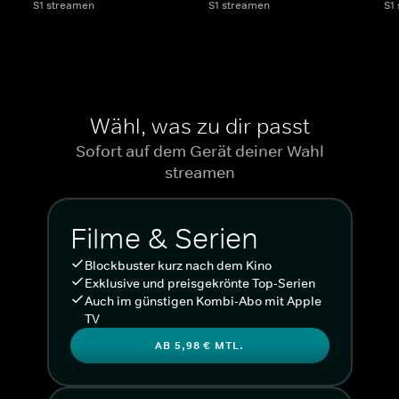
S1 streamen
S1 streamen
S1
Wähl, was zu dir passt
Sofort auf dem Gerät deiner Wahl
streamen
Filme & Serien
Blockbuster kurz nach dem Kino
Exklusive und preisgekrönte Top-Serien
Auch im günstigen Kombi-Abo mit Apple
TV
AB 5,98 € MTL.