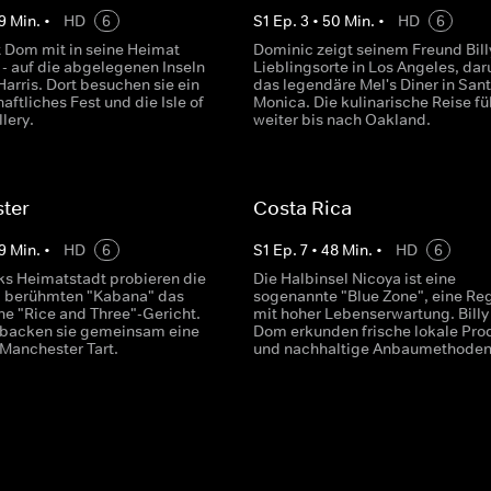
9
Min.
•
HD
6
S
1
Ep.
3
•
50
Min.
•
HD
6
t Dom mit in seine Heimat
Dominic zeigt seinem Freund Bill
 - auf die abgelegenen Inseln
Lieblingsorte in Los Angeles, dar
arris. Dort besuchen sie ein
das legendäre Mel's Diner in San
aftliches Fest und die Isle of
Monica. Die kulinarische Reise füh
llery.
weiter bis nach Oakland.
ter
Costa Rica
9
Min.
•
HD
6
S
1
Ep.
7
•
48
Min.
•
HD
6
ks Heimatstadt probieren die
Die Halbinsel Nicoya ist eine
m berühmten "Kabana" das
sogenannte "Blue Zone", eine Re
he "Rice and Three"-Gericht.
mit hoher Lebenserwartung. Billy
backen sie gemeinsam eine
Dom erkunden frische lokale Pro
 Manchester Tart.
und nachhaltige Anbaumethoden