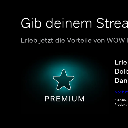
Gib deinem Stre
Erleb jetzt die Vorteile von WOW
Erle
Dolb
Dana
Noch m
*Serien-
Produkth