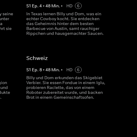
S
1
Ep.
4
•
48
Min.
•
HD
6
y seine
In Texas lernen Billy und Dom, was ein
unter
echter Cowboy kocht. Sie entdecken
ta
das Geheimnis hinter dem besten
rt sie
Barbecue von Austin, samt rauchiger
Rippchen und hausgemachter Saucen.
Schweiz
S
1
Ep.
8
•
48
Min.
•
HD
6
Billy und Dom erkunden das Skigebiet
gion
Verbier. Sie essen Fondue in einem Iglu,
 und
probieren Raclette, das von einem
dukte
Roboter zubereitet wurde, und backen
.
Brot in einem Gemeinschaftsofen.