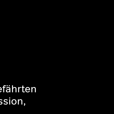
efährten
ssion,