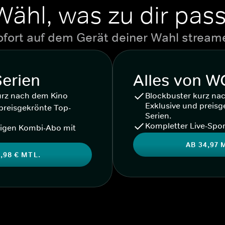
Wähl, was zu dir pass
ofort auf dem Gerät deiner Wahl stream
Serien
Alles von 
urz nach dem Kino
Blockbuster kurz na
Exklusive und preisg
preisgekrönte Top-
Serien.
Kompletter Live-Spor
igen Kombi-Abo mit
AB 34,97 
,98 € MTL.