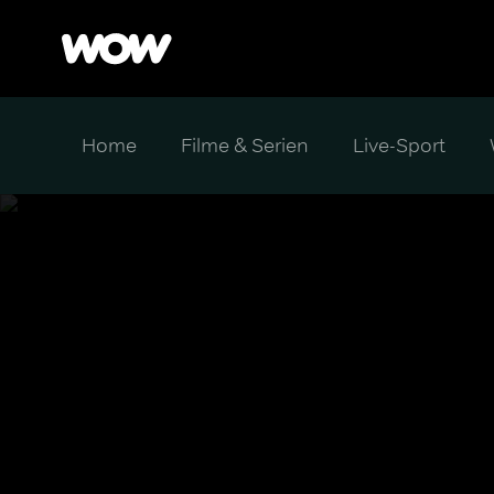
Home
Filme & Serien
Live-Sport