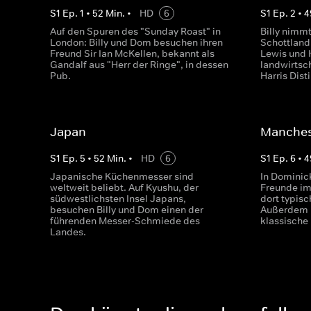
S
1
Ep.
1
•
52
Min.
•
HD
6
S
1
Ep.
2
•
4
Auf den Spuren des "Sunday Roast" in
Billy nimm
London: Billy und Dom besuchen ihren
Schottland
Freund Sir Ian McKellen, bekannt als
Lewis und H
Gandalf aus "Herr der Ringe", in dessen
landwirtsch
Pub.
Harris Disti
Japan
Manches
S
1
Ep.
5
•
52
Min.
•
HD
6
S
1
Ep.
6
•
4
Japanische Küchenmesser sind
In Dominic
weltweit beliebt. Auf Kyushu, der
Freunde i
südwestlichsten Insel Japans,
dort typisc
besuchen Billy und Dom einen der
Außerdem 
führenden Messer-Schmiede des
klassische
Landes.