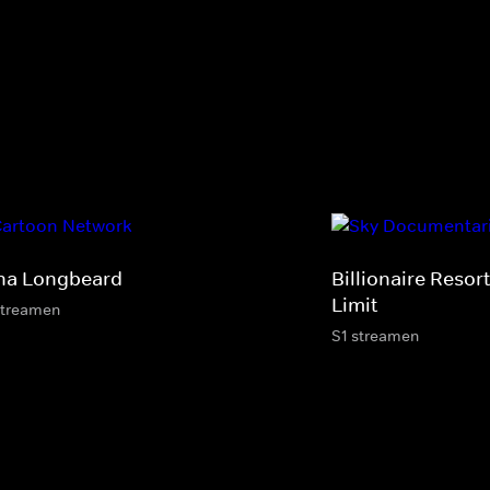
na Longbeard
Billionaire Resor
Limit
streamen
S1 streamen