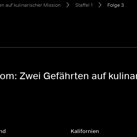
en auf kulinarischer Mission
Staffel 1
Folge 3
Dom: Zwei Gefährten auf kulinar
and
Kalifornien