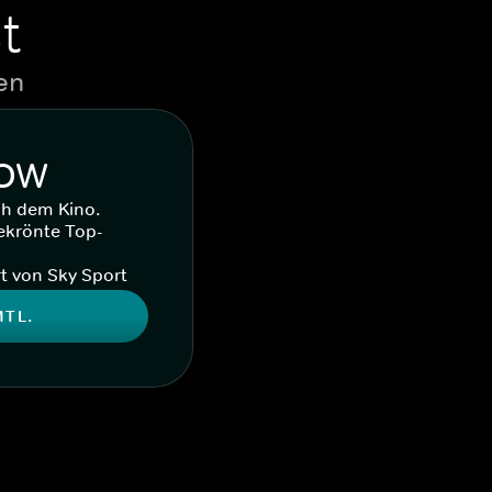
t
en
WOW
ch dem Kino.
ekrönte Top-
t von Sky Sport
MTL.