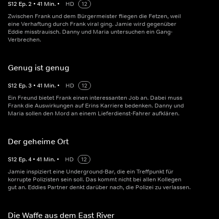
S
12
Ep.
2
•
41
Min.
•
HD
12
Zwischen Frank und dem Bürgermeister fliegen die Fetzen, weil
eine Verhaftung durch Frank viral ging. Jamie wird gegenüber
Eddie misstrauisch. Danny und Maria untersuchen ein Gang-
Verbrechen.
Genug ist genug
S
12
Ep.
3
•
41
Min.
•
HD
12
Ein Freund bietet Frank einen interessanten Job an. Dabei muss
Frank die Auswirkungen auf Erins Karriere bedenken. Danny und
Maria sollen den Mord an einem Lieferdienst-Fahrer aufklären.
Der geheime Ort
S
12
Ep.
4
•
41
Min.
•
HD
12
Jamie inspiziert eine Underground-Bar, die ein Treffpunkt für
korrupte Polizisten sein soll. Das kommt nicht bei allen Kollegen
gut an. Eddies Partner denkt darüber nach, die Polizei zu verlassen.
Die Waffe aus dem East River