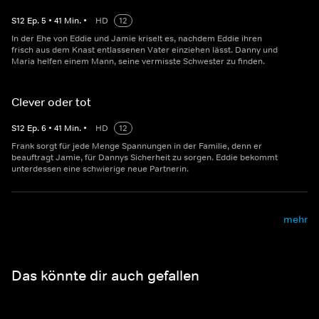
S
12
Ep.
5
•
41
Min.
•
HD
12
In der Ehe von Eddie und Jamie kriselt es, nachdem Eddie ihren
frisch aus dem Knast entlassenen Vater einziehen lässt. Danny und
Maria helfen einem Mann, seine vermisste Schwester zu finden.
Clever oder tot
S
12
Ep.
6
•
41
Min.
•
HD
12
Frank sorgt für jede Menge Spannungen in der Familie, denn er
beauftragt Jamie, für Dannys Sicherheit zu sorgen. Eddie bekommt
unterdessen eine schwierige neue Partnerin.
mehr
Das könnte dir auch gefallen