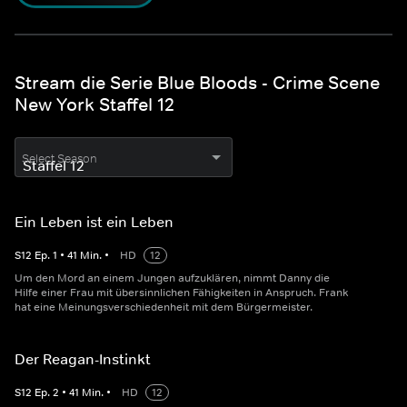
Stream die Serie Blue Bloods - Crime Scene
New York Staffel 12
Select Season
Ein Leben ist ein Leben
S
12
Ep.
1
•
41
Min.
•
HD
12
Um den Mord an einem Jungen aufzuklären, nimmt Danny die
Hilfe einer Frau mit übersinnlichen Fähigkeiten in Anspruch. Frank
hat eine Meinungsverschiedenheit mit dem Bürgermeister.
Der Reagan-Instinkt
S
12
Ep.
2
•
41
Min.
•
HD
12