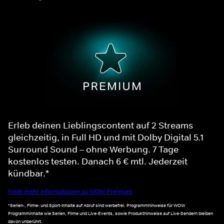
Erleb deinen Lieblingscontent auf 2 Streams
gleichzeitig, in Full HD und mit Dolby Digital 5.1
Surround Sound – ohne Werbung. 7 Tage
kostenlos testen. Danach 6 € mtl. Jederzeit
kündbar.*
Noch mehr Informationen zu WOW Premium
*Serien-, Filme- und Sport-Inhalte auf Abruf sind werbefrei. Programmhinweise für WOW
Programminhalte wie Serien, Filme und Live-Events, sowie Produkthinweise auf Live-Sendern bleiben
davon unberührt.