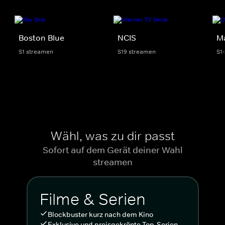
Boston Blue
NCIS
M
S1 streamen
S19 streamen
S1
Wähl, was zu dir passt
Sofort auf dem Gerät deiner Wahl
streamen
Filme & Serien
Blockbuster kurz nach dem Kino
Exklusive und preisgekrönte Top-Serien