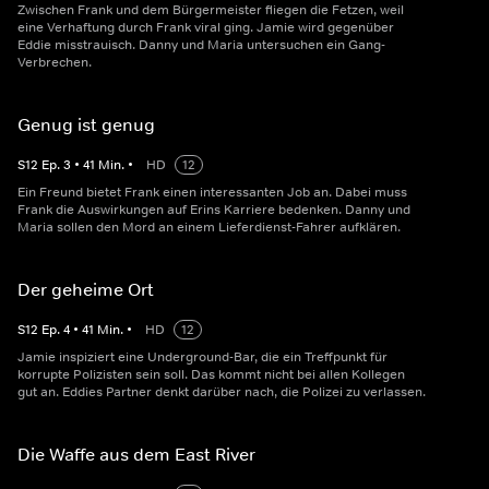
Zwischen Frank und dem Bürgermeister fliegen die Fetzen, weil
eine Verhaftung durch Frank viral ging. Jamie wird gegenüber
Eddie misstrauisch. Danny und Maria untersuchen ein Gang-
Verbrechen.
Genug ist genug
S
12
Ep.
3
•
41
Min.
•
HD
12
Ein Freund bietet Frank einen interessanten Job an. Dabei muss
Frank die Auswirkungen auf Erins Karriere bedenken. Danny und
Maria sollen den Mord an einem Lieferdienst-Fahrer aufklären.
Der geheime Ort
S
12
Ep.
4
•
41
Min.
•
HD
12
Jamie inspiziert eine Underground-Bar, die ein Treffpunkt für
korrupte Polizisten sein soll. Das kommt nicht bei allen Kollegen
gut an. Eddies Partner denkt darüber nach, die Polizei zu verlassen.
Die Waffe aus dem East River