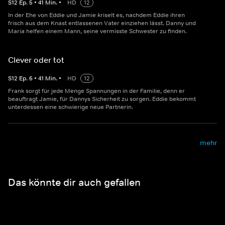
S
12
Ep.
5
•
41
Min.
•
HD
12
In der Ehe von Eddie und Jamie kriselt es, nachdem Eddie ihren
frisch aus dem Knast entlassenen Vater einziehen lässt. Danny und
Maria helfen einem Mann, seine vermisste Schwester zu finden.
Clever oder tot
S
12
Ep.
6
•
41
Min.
•
HD
12
Frank sorgt für jede Menge Spannungen in der Familie, denn er
beauftragt Jamie, für Dannys Sicherheit zu sorgen. Eddie bekommt
unterdessen eine schwierige neue Partnerin.
mehr
Das könnte dir auch gefallen