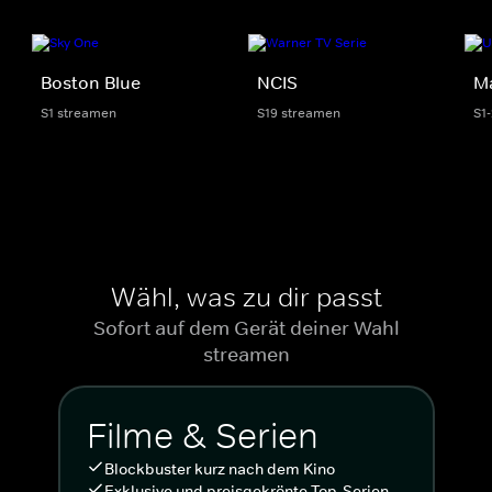
Boston Blue
NCIS
M
S1 streamen
S19 streamen
S1
Wähl, was zu dir passt
Sofort auf dem Gerät deiner Wahl
streamen
Filme & Serien
Blockbuster kurz nach dem Kino
Exklusive und preisgekrönte Top-Serien