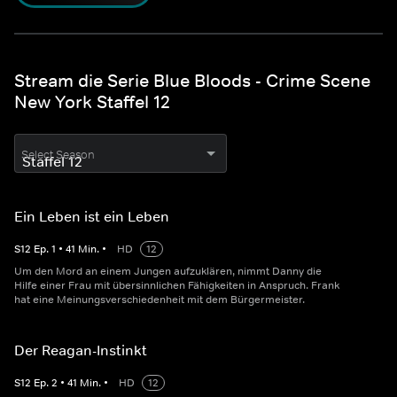
Stream die Serie Blue Bloods - Crime Scene
New York Staffel 12
Select Season
Ein Leben ist ein Leben
S
12
Ep.
1
•
41
Min.
•
HD
12
Um den Mord an einem Jungen aufzuklären, nimmt Danny die
Hilfe einer Frau mit übersinnlichen Fähigkeiten in Anspruch. Frank
hat eine Meinungsverschiedenheit mit dem Bürgermeister.
Der Reagan-Instinkt
S
12
Ep.
2
•
41
Min.
•
HD
12