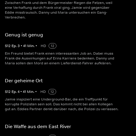
Zwischen Frank und dem Bürgermeister fliegen die Fetzen, weil
eine Verhaftung durch Frank viral ging. Jamie wird gegenüber
Eddie misstrauisch. Danny und Maria untersuchen ein Gang-
Verbrechen.
Genug ist genug
S
12
Ep.
3
•
41
Min.
•
HD
12
Ein Freund bietet Frank einen interessanten Job an. Dabei muss
Frank die Auswirkungen auf Erins Karriere bedenken. Danny und
Maria sollen den Mord an einem Lieferdienst-Fahrer aufklären.
Der geheime Ort
S
12
Ep.
4
•
41
Min.
•
HD
12
Jamie inspiziert eine Underground-Bar, die ein Treffpunkt für
korrupte Polizisten sein soll. Das kommt nicht bei allen Kollegen
gut an. Eddies Partner denkt darüber nach, die Polizei zu verlassen.
Die Waffe aus dem East River