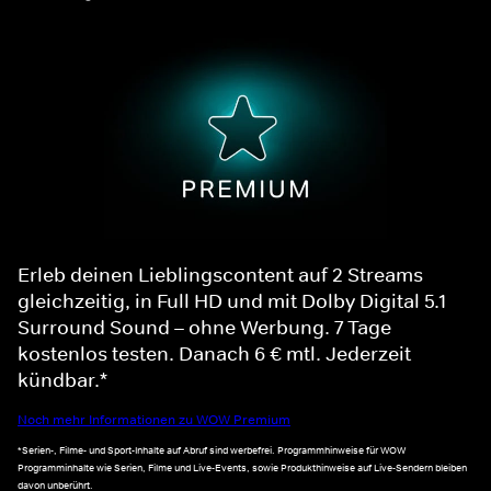
Erleb deinen Lieblingscontent auf 2 Streams
gleichzeitig, in Full HD und mit Dolby Digital 5.1
Surround Sound – ohne Werbung. 7 Tage
kostenlos testen. Danach 6 € mtl. Jederzeit
kündbar.*
Noch mehr Informationen zu WOW Premium
*Serien-, Filme- und Sport-Inhalte auf Abruf sind werbefrei. Programmhinweise für WOW
Programminhalte wie Serien, Filme und Live-Events, sowie Produkthinweise auf Live-Sendern bleiben
davon unberührt.