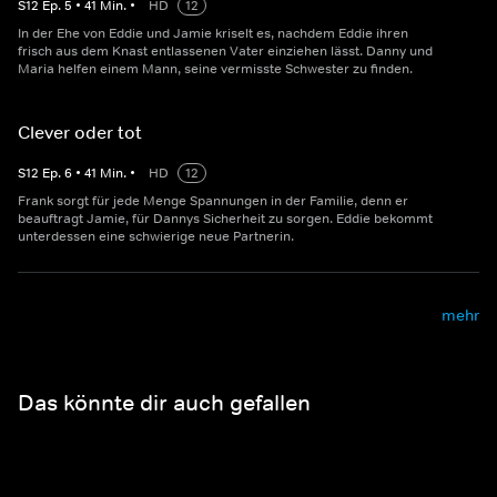
S
12
Ep.
5
•
41
Min.
•
HD
12
In der Ehe von Eddie und Jamie kriselt es, nachdem Eddie ihren
frisch aus dem Knast entlassenen Vater einziehen lässt. Danny und
Maria helfen einem Mann, seine vermisste Schwester zu finden.
Clever oder tot
S
12
Ep.
6
•
41
Min.
•
HD
12
Frank sorgt für jede Menge Spannungen in der Familie, denn er
beauftragt Jamie, für Dannys Sicherheit zu sorgen. Eddie bekommt
unterdessen eine schwierige neue Partnerin.
mehr
Das könnte dir auch gefallen