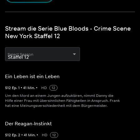
Stream die Serie Blue Bloods - Crime Scene
New York Staffel 12
Select Season
Ein Leben ist ein Leben
S
12
Ep.
1
•
41
Min.
•
HD
12
Um den Mord an einem Jungen aufzuklären, nimmt Danny die
Hilfe einer Frau mit übersinnlichen Fähigkeiten in Anspruch. Frank
hat eine Meinungsverschiedenheit mit dem Bürgermeister.
Der Reagan-Instinkt
S
12
Ep.
2
•
41
Min.
•
HD
12