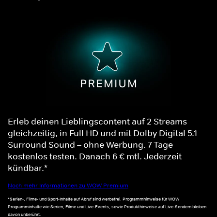
Erleb deinen Lieblingscontent auf 2 Streams
gleichzeitig, in Full HD und mit Dolby Digital 5.1
Surround Sound – ohne Werbung. 7 Tage
kostenlos testen. Danach 6 € mtl. Jederzeit
kündbar.*
Noch mehr Informationen zu WOW Premium
*Serien-, Filme- und Sport-Inhalte auf Abruf sind werbefrei. Programmhinweise für WOW
Programminhalte wie Serien, Filme und Live-Events, sowie Produkthinweise auf Live-Sendern bleiben
davon unberührt.