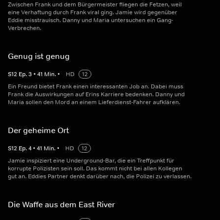
Zwischen Frank und dem Bürgermeister fliegen die Fetzen, weil
eine Verhaftung durch Frank viral ging. Jamie wird gegenüber
Eddie misstrauisch. Danny und Maria untersuchen ein Gang-
Verbrechen.
Genug ist genug
S
12
Ep.
3
•
41
Min.
•
HD
12
Ein Freund bietet Frank einen interessanten Job an. Dabei muss
Frank die Auswirkungen auf Erins Karriere bedenken. Danny und
Maria sollen den Mord an einem Lieferdienst-Fahrer aufklären.
Der geheime Ort
S
12
Ep.
4
•
41
Min.
•
HD
12
Jamie inspiziert eine Underground-Bar, die ein Treffpunkt für
korrupte Polizisten sein soll. Das kommt nicht bei allen Kollegen
gut an. Eddies Partner denkt darüber nach, die Polizei zu verlassen.
Die Waffe aus dem East River