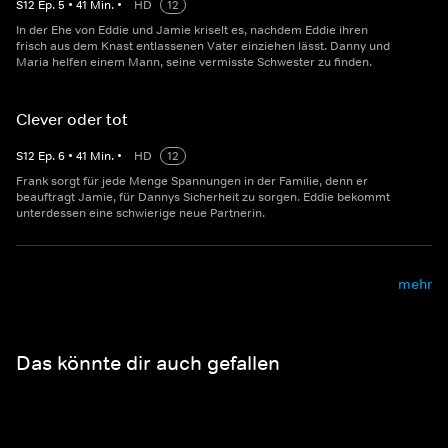
S
12
Ep.
5
•
41
Min.
•
HD
12
In der Ehe von Eddie und Jamie kriselt es, nachdem Eddie ihren
frisch aus dem Knast entlassenen Vater einziehen lässt. Danny und
Maria helfen einem Mann, seine vermisste Schwester zu finden.
Clever oder tot
S
12
Ep.
6
•
41
Min.
•
HD
12
Frank sorgt für jede Menge Spannungen in der Familie, denn er
beauftragt Jamie, für Dannys Sicherheit zu sorgen. Eddie bekommt
unterdessen eine schwierige neue Partnerin.
mehr
Das könnte dir auch gefallen