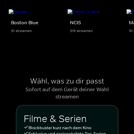
Boston Blue
NCIS
M
S1 streamen
S19 streamen
S1
Wähl, was zu dir passt
Sofort auf dem Gerät deiner Wahl
streamen
Filme & Serien
Blockbuster kurz nach dem Kino
Exklusive und preisgekrönte Top-Serien