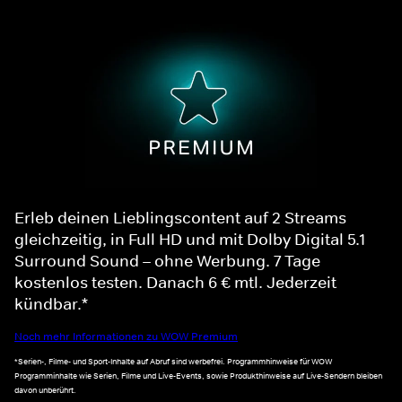
Erleb deinen Lieblingscontent auf 2 Streams
gleichzeitig, in Full HD und mit Dolby Digital 5.1
Surround Sound – ohne Werbung. 7 Tage
kostenlos testen. Danach 6 € mtl. Jederzeit
kündbar.*
Noch mehr Informationen zu WOW Premium
*Serien-, Filme- und Sport-Inhalte auf Abruf sind werbefrei. Programmhinweise für WOW
Programminhalte wie Serien, Filme und Live-Events, sowie Produkthinweise auf Live-Sendern bleiben
davon unberührt.