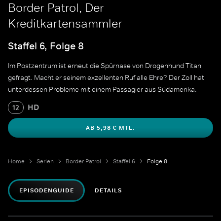
Border Patrol, Der
Kreditkartensammler
Staffel 6, Folge 8
Im Postzentrum ist erneut die Spürnase von Drogenhund Titan
gefragt. Macht er seinem exzellenten Ruf alle Ehre? Der Zoll hat
unterdessen Probleme mit einem Passagier aus Südamerika.
HD
12
AB 5,98 € MTL.
Home
Serien
Border Patrol
Staffel 6
Folge 8
EPISODENGUIDE
DETAILS