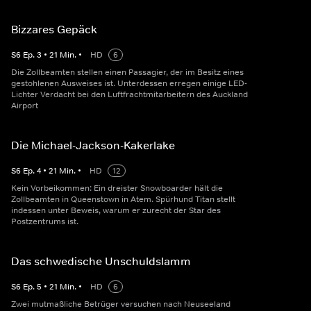
Bizzares Gepäck
S
6
Ep.
3
•
21
Min.
•
HD
6
Die Zollbeamten stellen einen Passagier, der im Besitz eines
gestohlenen Ausweises ist. Unterdessen erregen einige LED-
Lichter Verdacht bei den Luftfrachtmitarbeitern des Auckland
Airport
Die Michael-Jackson-Kakerlake
S
6
Ep.
4
•
21
Min.
•
HD
12
Kein Vorbeikommen: Ein dreister Snowboarder hält die
Zollbeamten in Queenstown in Atem. Spürhund Titan stellt
indessen unter Beweis, warum er zurecht der Star des
Postzentrums ist.
Das schwedische Unschuldslamm
S
6
Ep.
5
•
21
Min.
•
HD
6
Zwei mutmaßliche Betrüger versuchen nach Neuseeland