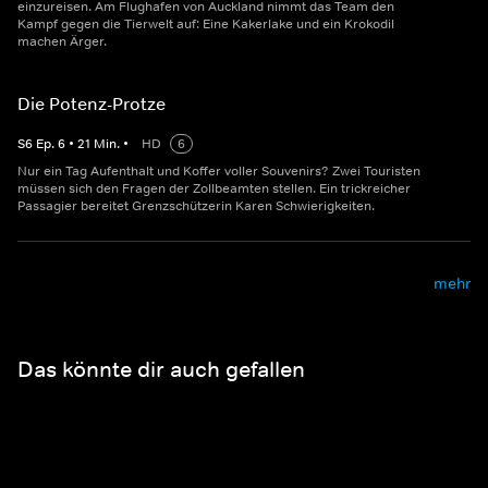
einzureisen. Am Flughafen von Auckland nimmt das Team den
Kampf gegen die Tierwelt auf: Eine Kakerlake und ein Krokodil
machen Ärger.
Die Potenz-Protze
S
6
Ep.
6
•
21
Min.
•
HD
6
Nur ein Tag Aufenthalt und Koffer voller Souvenirs? Zwei Touristen
müssen sich den Fragen der Zollbeamten stellen. Ein trickreicher
Passagier bereitet Grenzschützerin Karen Schwierigkeiten.
mehr
Das könnte dir auch gefallen