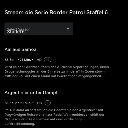
Stream die Serie Border Patrol Staffel 6
Select Season
Aal aus Samoa
S
6
Ep.
1
•
21
Min.
•
HD
12
Wird es den Grenzschützern des Auckland Airport gelingen, einen
Drogenschmuggler an der Einreise zu hindern? In Queenstown
trifft der Zoll auf einen Mann mit zwielichtiger Vergangenheit.
Argentinier unter Dampf
S
6
Ep.
2
•
21
Min.
•
HD
6
Im Auckland Airport stellen die Beamten einen Argentinier mit
fragwürdigen Reiseplänen zur Rede. Währenddessen stößt der
Grenzschutz in Queenstown auf eine verdächtige
Luftfrachtsendung.