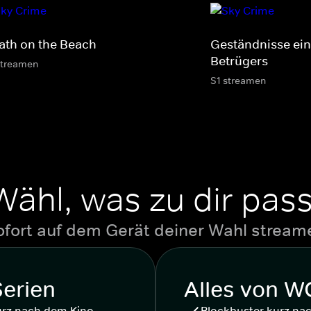
ath on the Beach
Geständnisse ein
Betrügers
streamen
S1 streamen
Wähl, was zu dir pass
ofort auf dem Gerät deiner Wahl stream
Serien
Alles von 
urz nach dem Kino
Blockbuster kurz na