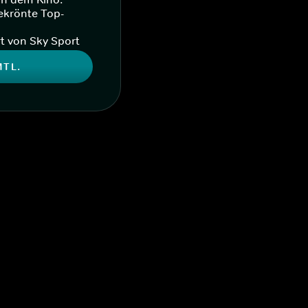
ekrönte Top-
t von Sky Sport
MTL.