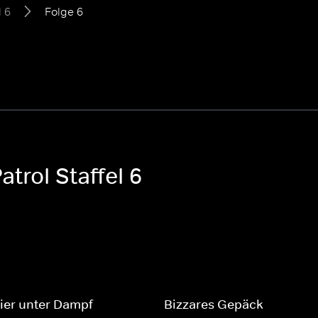
l 6
Folge 6
trol Staffel 6
ier unter Dampf
Bizzares Gepäck