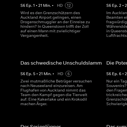
S
6
Ep.
1
•
21
Min.
•
HD
12
S
6
Ep.
2
•
2
Wird es den Grenzschützern des
Im Auckland
Auckland Airport gelingen, einen
Beamten ei
Drogenschmuggler an der Einreise zu
fragwürdig
hindern? In Queenstown trifft der Zoll
Währenddes
auf einen Mann mit zwielichtiger
in Queenst
Vergangenheit.
Luftfracht
Das schwedische Unschuldslamm
Die Pote
S
6
Ep.
5
•
21
Min.
•
HD
6
S
6
Ep.
6
•
2
Zwei mutmaßliche Betrüger versuchen
Nur ein Tag
nach Neuseeland einzureisen. Am
Souvenirs?
Flughafen von Auckland nimmt das
den Fragen
Team den Kampf gegen die Tierwelt
trickreiche
auf: Eine Kakerlake und ein Krokodil
Grenzschüt
machen Ärger.
Schwierigk
Der Serienlügner
Das rum