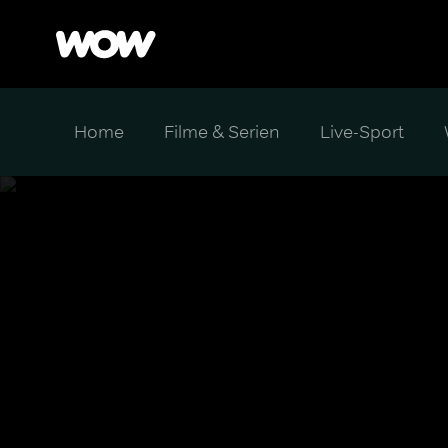
Home
Filme & Serien
Live-Sport