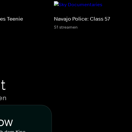
es Teenie-
Navajo Police: Class 57
S1 streamen
t
en
WOW
ch dem Kino.