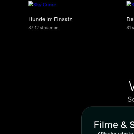
Hunde im Einsatz
De
S7-12 streamen
S1 
S
Filme & 
Blockbuster k