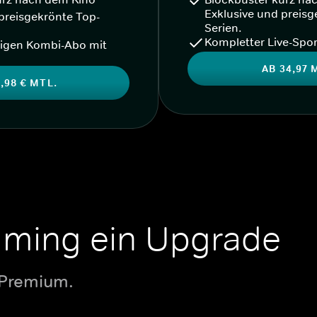
Exklusive und preisg
preisgekrönte Top-
Serien.
Kompletter Live-Spor
igen Kombi-Abo mit
AB 34,97 
,98 € MTL.
aming ein Upgrade
 Premium.