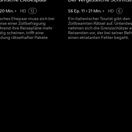
20
Min.
•
HD
12
S
6
Ep.
11
•
21
Min.
•
HD
6
sches Ehepaar muss sich bei
Ein italienischer Tourist gibt den
eise einer Zollbefragung
Zollbeamten Rätsel auf. Unterde
ährend ihre Reisepläne mehr
nehmen sich die Grenzschützer e
tig scheinen, trifft eine
Reisenden vor, der bei seiner Be
adung rätselhafter Pakete
einen eklatanten Fehler begeht.