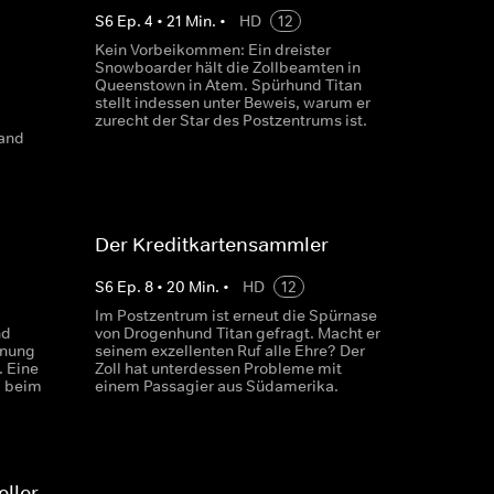
S
6
Ep.
4
•
21
Min.
•
HD
12
Kein Vorbeikommen: Ein dreister
Snowboarder hält die Zollbeamten in
Queenstown in Atem. Spürhund Titan
stellt indessen unter Beweis, warum er
zurecht der Star des Postzentrums ist.
land
Der Kreditkartensammler
S
6
Ep.
8
•
20
Min.
•
HD
12
Im Postzentrum ist erneut die Spürnase
nd
von Drogenhund Titan gefragt. Macht er
hnung
seinem exzellenten Ruf alle Ehre? Der
 Eine
Zoll hat unterdessen Probleme mit
l beim
einem Passagier aus Südamerika.
eller