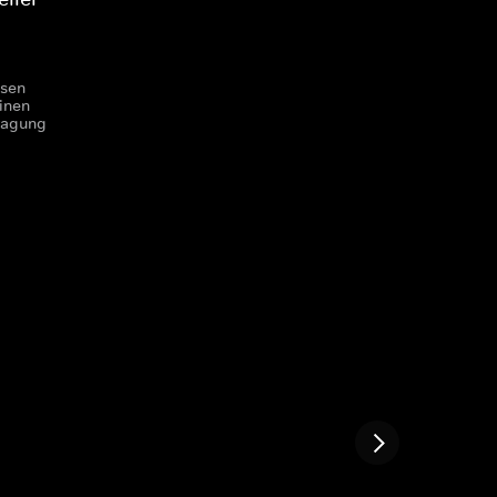
ssen
inen
fragung