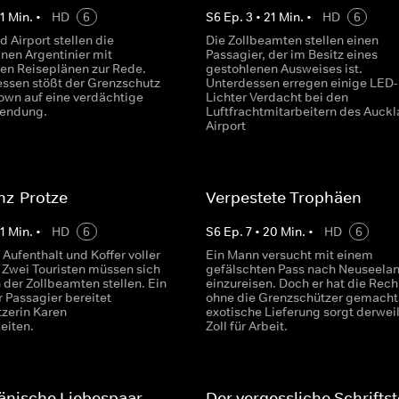
1
Min.
•
HD
6
S
6
Ep.
3
•
21
Min.
•
HD
6
 Airport stellen die
Die Zollbeamten stellen einen
nen Argentinier mit
Passagier, der im Besitz eines
en Reiseplänen zur Rede.
gestohlenen Ausweises ist.
sen stößt der Grenzschutz
Unterdessen erregen einige LED-
own auf eine verdächtige
Lichter Verdacht bei den
sendung.
Luftfrachtmitarbeitern des Auck
Airport
nz-Protze
Verpestete Trophäen
1
Min.
•
HD
6
S
6
Ep.
7
•
20
Min.
•
HD
6
 Aufenthalt und Koffer voller
Ein Mann versucht mit einem
 Zwei Touristen müssen sich
gefälschten Pass nach Neuseela
 der Zollbeamten stellen. Ein
einzureisen. Doch er hat die Rec
r Passagier bereitet
ohne die Grenzschützer gemacht.
zerin Karen
exotische Lieferung sorgt derwei
eiten.
Zoll für Arbeit.
änische Liebespaar
Der vergessliche Schriftst