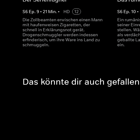
S
6
Ep.
9
•
21
Min.
•
HD
12
S
6
Ep.
10
•
Die Zollbeamten erwischen einen Mann
Ein rumäni
mit haufenweisen Zigaretten, der
seiner Einr
schnell in Erklärungsnot gerät.
stellen. W
Drogenschmuggler werden indessen
als verdäch
erfinderisch, um ihre Ware ins Land zu
geballte L
schmuggeln.
ein.
Das könnte dir auch gefallen